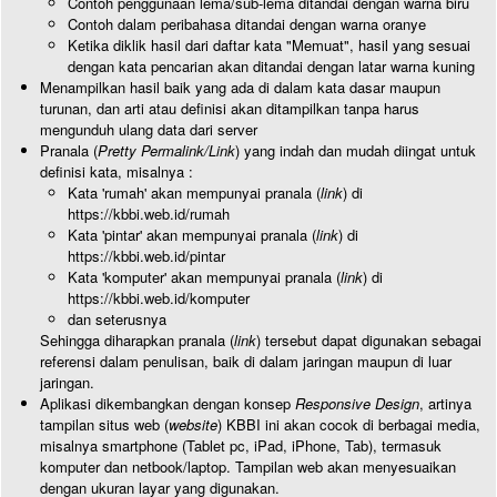
Contoh penggunaan lema/sub-lema ditandai dengan warna biru
Contoh dalam peribahasa ditandai dengan warna oranye
Ketika diklik hasil dari daftar kata "Memuat", hasil yang sesuai
dengan kata pencarian akan ditandai dengan latar warna kuning
Menampilkan hasil baik yang ada di dalam kata dasar maupun
turunan, dan arti atau definisi akan ditampilkan tanpa harus
mengunduh ulang data dari server
Pranala (
Pretty Permalink/Link
) yang indah dan mudah diingat untuk
definisi kata, misalnya :
Kata 'rumah' akan mempunyai pranala (
link
) di
https://kbbi.web.id/rumah
Kata 'pintar' akan mempunyai pranala (
link
) di
https://kbbi.web.id/pintar
Kata 'komputer' akan mempunyai pranala (
link
) di
https://kbbi.web.id/komputer
dan seterusnya
Sehingga diharapkan pranala (
link
) tersebut dapat digunakan sebagai
referensi dalam penulisan, baik di dalam jaringan maupun di luar
jaringan.
Aplikasi dikembangkan dengan konsep
Responsive Design
, artinya
tampilan situs web (
website
) KBBI ini akan cocok di berbagai media,
misalnya smartphone (Tablet pc, iPad, iPhone, Tab), termasuk
komputer dan netbook/laptop. Tampilan web akan menyesuaikan
dengan ukuran layar yang digunakan.