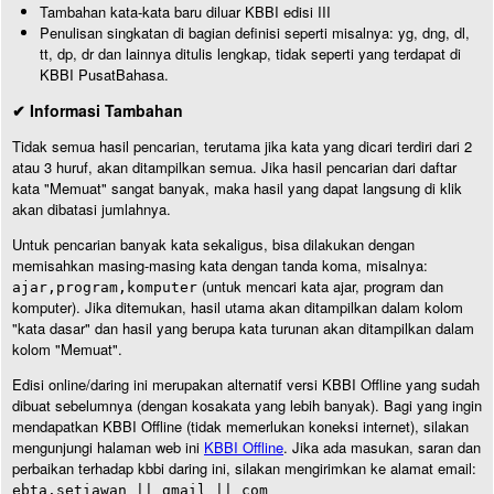
Tambahan kata-kata baru diluar KBBI edisi III
Penulisan singkatan di bagian definisi seperti misalnya: yg, dng, dl,
tt, dp, dr dan lainnya ditulis lengkap, tidak seperti yang terdapat di
KBBI PusatBahasa.
✔ Informasi Tambahan
Tidak semua hasil pencarian, terutama jika kata yang dicari terdiri dari 2
atau 3 huruf, akan ditampilkan semua. Jika hasil pencarian dari daftar
kata "Memuat" sangat banyak, maka hasil yang dapat langsung di klik
akan dibatasi jumlahnya.
Untuk pencarian banyak kata sekaligus, bisa dilakukan dengan
memisahkan masing-masing kata dengan tanda koma, misalnya:
(untuk mencari kata ajar, program dan
ajar,program,komputer
komputer). Jika ditemukan, hasil utama akan ditampilkan dalam kolom
"kata dasar" dan hasil yang berupa kata turunan akan ditampilkan dalam
kolom "Memuat".
Edisi online/daring ini merupakan alternatif versi KBBI Offline yang sudah
dibuat sebelumnya (dengan kosakata yang lebih banyak). Bagi yang ingin
mendapatkan KBBI Offline (tidak memerlukan koneksi internet), silakan
mengunjungi halaman web ini
KBBI Offline
. Jika ada masukan, saran dan
perbaikan terhadap kbbi daring ini, silakan mengirimkan ke alamat email:
ebta.setiawan || gmail || com