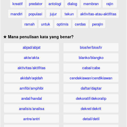
kreatif
predator
antologi
dialog
membran
rajin
mandiri
populasi
jujur
tekun
aktivitas-atau-aktifitas
ramah
untuk
optimis
cerdas
perajin
★ Mana penulisan kata yang benar?
abjad/abjat
biosfer/biosfir
akte/akta
blanko/blangko
aktivitas/aktifitas
cabai/cabe
akidah/aqidah
cendekiawan/cendikiawan
amfibi/amphibi
daftar/daptar
andal/handal
dekoratif/dekoratip
analisis/analisa
dekret/dekrit
antre/antri
detail/detil