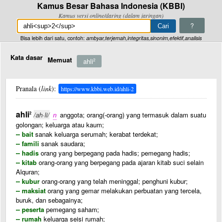
Kamus Besar Bahasa Indonesia (KBBI)
Kamus versi online/daring (dalam jaringan)
?
Bisa lebih dari satu, contoh:
ambyar,terjemah,integritas,sinonim,efektif,analisis
Kata dasar
Memuat
ahli
2
Pranala (
link
):
https://www.kbbi.web.id/ahli-2
ahli
2
/ah·li/
n
anggota; orang(-orang) yang termasuk dalam suatu
golongan; keluarga atau kaum;
-- bait
sanak keluarga serumah; kerabat terdekat;
-- famili
sanak saudara;
-- hadis
orang yang berpegang pada hadis; pemegang hadis;
-- kitab
orang-orang yang berpegang pada ajaran kitab suci selain
Alquran;
-- kubur
orang-orang yang telah meninggal; penghuni kubur;
-- maksiat
orang yang gemar melakukan perbuatan yang tercela,
buruk, dan sebagainya;
-- peserta
pemegang saham;
-- rumah
keluarga seisi rumah;