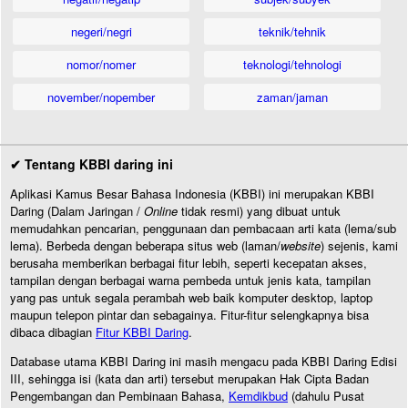
negeri/negri
teknik/tehnik
nomor/nomer
teknologi/tehnologi
november/nopember
zaman/jaman
✔ Tentang KBBI daring ini
Aplikasi Kamus Besar Bahasa Indonesia (KBBI) ini merupakan KBBI
Daring (Dalam Jaringan /
Online
tidak resmi) yang dibuat untuk
memudahkan pencarian, penggunaan dan pembacaan arti kata (lema/sub
lema). Berbeda dengan beberapa situs web (laman/
website
) sejenis, kami
berusaha memberikan berbagai fitur lebih, seperti kecepatan akses,
tampilan dengan berbagai warna pembeda untuk jenis kata, tampilan
yang pas untuk segala perambah web baik komputer desktop, laptop
maupun telepon pintar dan sebagainya. Fitur-fitur selengkapnya bisa
dibaca dibagian
Fitur KBBI Daring
.
Database utama KBBI Daring ini masih mengacu pada KBBI Daring Edisi
III, sehingga isi (kata dan arti) tersebut merupakan Hak Cipta Badan
Pengembangan dan Pembinaan Bahasa,
Kemdikbud
(dahulu Pusat