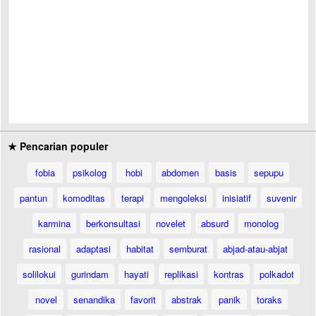
★ Pencarian populer
fobia
psikolog
hobi
abdomen
basis
sepupu
pantun
komoditas
terapi
mengoleksi
inisiatif
suvenir
karmina
berkonsultasi
novelet
absurd
monolog
rasional
adaptasi
habitat
semburat
abjad-atau-abjat
solilokui
gurindam
hayati
replikasi
kontras
polkadot
novel
senandika
favorit
abstrak
panik
toraks