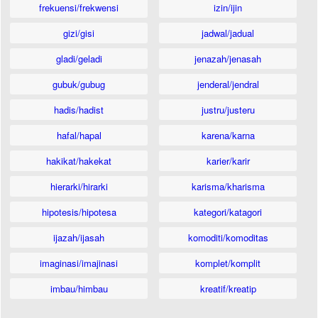
frekuensi/frekwensi
izin/ijin
gizi/gisi
jadwal/jadual
gladi/geladi
jenazah/jenasah
gubuk/gubug
jenderal/jendral
hadis/hadist
justru/justeru
hafal/hapal
karena/karna
hakikat/hakekat
karier/karir
hierarki/hirarki
karisma/kharisma
hipotesis/hipotesa
kategori/katagori
ijazah/ijasah
komoditi/komoditas
imaginasi/imajinasi
komplet/komplit
imbau/himbau
kreatif/kreatip