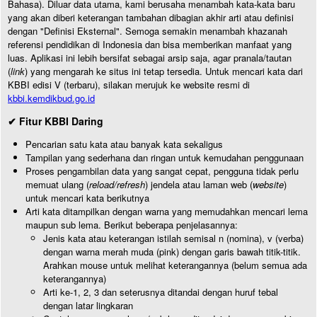
Bahasa). Diluar data utama, kami berusaha menambah kata-kata baru
yang akan diberi keterangan tambahan dibagian akhir arti atau definisi
dengan "Definisi Eksternal". Semoga semakin menambah khazanah
referensi pendidikan di Indonesia dan bisa memberikan manfaat yang
luas. Aplikasi ini lebih bersifat sebagai arsip saja, agar pranala/tautan
(
link
) yang mengarah ke situs ini tetap tersedia. Untuk mencari kata dari
KBBI edisi V (terbaru), silakan merujuk ke website resmi di
kbbi.kemdikbud.go.id
✔ Fitur KBBI Daring
Pencarian satu kata atau banyak kata sekaligus
Tampilan yang sederhana dan ringan untuk kemudahan penggunaan
Proses pengambilan data yang sangat cepat, pengguna tidak perlu
memuat ulang (
reload/refresh
) jendela atau laman web (
website
)
untuk mencari kata berikutnya
Arti kata ditampilkan dengan warna yang memudahkan mencari lema
maupun sub lema. Berikut beberapa penjelasannya:
Jenis kata atau keterangan istilah semisal n (nomina), v (verba)
dengan warna merah muda (pink) dengan garis bawah titik-titik.
Arahkan mouse untuk melihat keterangannya (belum semua ada
keterangannya)
Arti ke-1, 2, 3 dan seterusnya ditandai dengan huruf tebal
dengan latar lingkaran