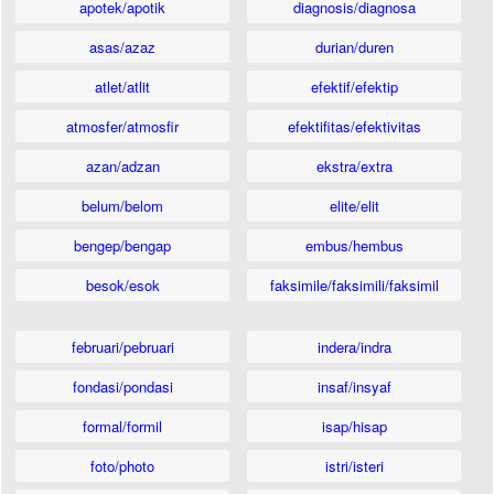
apotek/apotik
diagnosis/diagnosa
asas/azaz
durian/duren
atlet/atlit
efektif/efektip
atmosfer/atmosfir
efektifitas/efektivitas
azan/adzan
ekstra/extra
belum/belom
elite/elit
bengep/bengap
embus/hembus
besok/esok
faksimile/faksimili/faksimil
februari/pebruari
indera/indra
fondasi/pondasi
insaf/insyaf
formal/formil
isap/hisap
foto/photo
istri/isteri