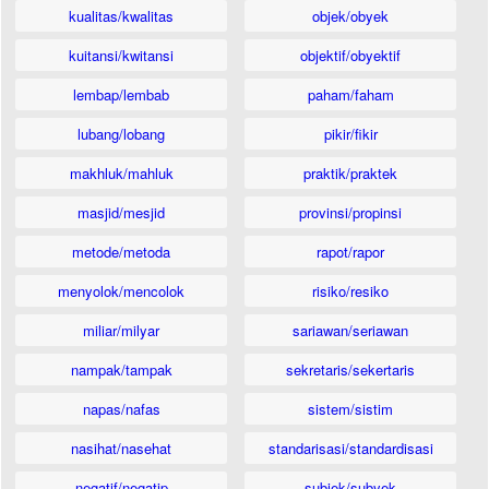
kualitas/kwalitas
objek/obyek
kuitansi/kwitansi
objektif/obyektif
lembap/lembab
paham/faham
lubang/lobang
pikir/fikir
makhluk/mahluk
praktik/praktek
masjid/mesjid
provinsi/propinsi
metode/metoda
rapot/rapor
menyolok/mencolok
risiko/resiko
miliar/milyar
sariawan/seriawan
nampak/tampak
sekretaris/sekertaris
napas/nafas
sistem/sistim
nasihat/nasehat
standarisasi/standardisasi
negatif/negatip
subjek/subyek