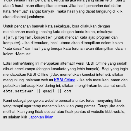
atau 3 huruf, akan ditampilkan semua. Jika hasil pencarian dari daftar
kata "Memuat" sangat banyak, maka hasil yang dapat langsung di klik
akan dibatasi jumlahnya.
Untuk pencarian banyak kata sekaligus, bisa dilakukan dengan
memisahkan masing-masing kata dengan tanda koma, misalnya:
(untuk mencari kata ajar, program dan
ajar,program,komputer
komputer). Jika ditemukan, hasil utama akan ditampilkan dalam kolom
"kata dasar" dan hasil yang berupa kata turunan akan ditampilkan dalam
kolom "Memuat".
Edisi online/daring ini merupakan alternatif versi KBBI Offline yang sudah
dibuat sebelumnya (dengan kosakata yang lebih banyak). Bagi yang ingin
mendapatkan KBBI Offline (tidak memerlukan koneksi internet), silakan
mengunjungi halaman web ini
KBBI Offline
. Jika ada masukan, saran dan
perbaikan terhadap kbbi daring ini, silakan mengirimkan ke alamat email:
ebta.setiawan || gmail || com
Kami sebagai pengelola website berusaha untuk terus menyaring iklan
yang tampil agar tetap menampilkan iklan yang pantas. Tetapi jika anda
melihat iklan yang tidak sesuai atau tidak pantas di website kbbi.web.id,
ini silakan klik
Laporkan Iklan