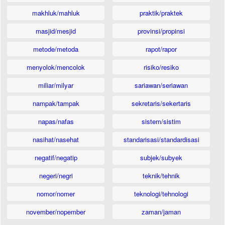
makhluk/mahluk
praktik/praktek
masjid/mesjid
provinsi/propinsi
metode/metoda
rapot/rapor
menyolok/mencolok
risiko/resiko
miliar/milyar
sariawan/seriawan
nampak/tampak
sekretaris/sekertaris
napas/nafas
sistem/sistim
nasihat/nasehat
standarisasi/standardisasi
negatif/negatip
subjek/subyek
negeri/negri
teknik/tehnik
nomor/nomer
teknologi/tehnologi
november/nopember
zaman/jaman