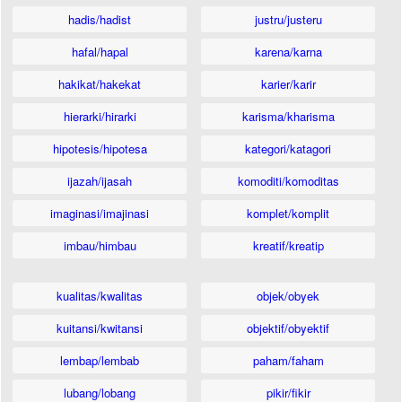
hadis/hadist
justru/justeru
hafal/hapal
karena/karna
hakikat/hakekat
karier/karir
hierarki/hirarki
karisma/kharisma
hipotesis/hipotesa
kategori/katagori
ijazah/ijasah
komoditi/komoditas
imaginasi/imajinasi
komplet/komplit
imbau/himbau
kreatif/kreatip
kualitas/kwalitas
objek/obyek
kuitansi/kwitansi
objektif/obyektif
lembap/lembab
paham/faham
lubang/lobang
pikir/fikir