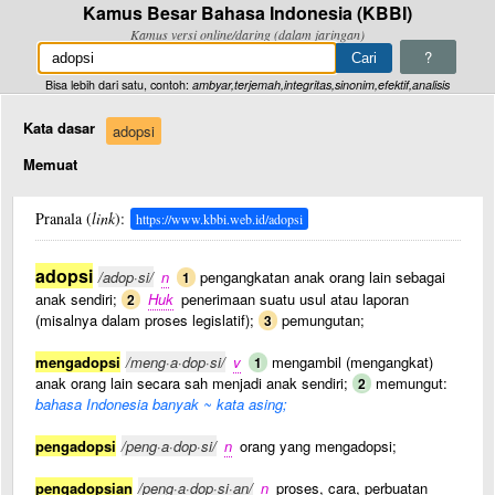
Kamus Besar Bahasa Indonesia (KBBI)
Kamus versi online/daring (dalam jaringan)
?
Bisa lebih dari satu, contoh:
ambyar,terjemah,integritas,sinonim,efektif,analisis
Kata dasar
adopsi
Memuat
Pranala (
link
):
https://www.kbbi.web.id/adopsi
adopsi
/adop·si/
n
pengangkatan anak orang lain sebagai
1
anak sendiri;
Huk
penerimaan suatu usul atau laporan
2
(misalnya dalam proses legislatif);
pemungutan;
3
mengadopsi
/meng·a·dop·si/
v
mengambil (mengangkat)
1
anak orang lain secara sah menjadi anak sendiri;
memungut:
2
bahasa Indonesia banyak ~ kata asing;
pengadopsi
/peng·a·dop·si/
n
orang yang mengadopsi;
pengadopsian
/peng·a·dop·si·an/
n
proses, cara, perbuatan