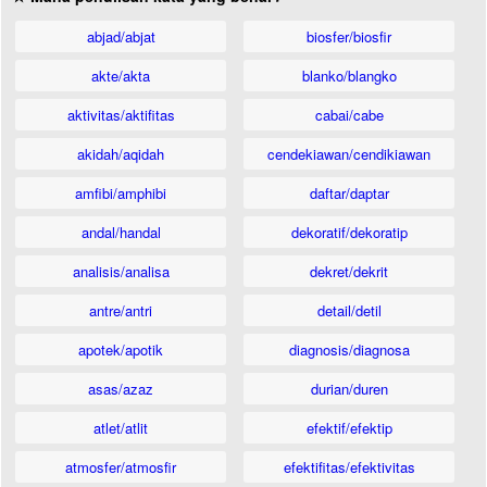
abjad/abjat
biosfer/biosfir
akte/akta
blanko/blangko
aktivitas/aktifitas
cabai/cabe
akidah/aqidah
cendekiawan/cendikiawan
amfibi/amphibi
daftar/daptar
andal/handal
dekoratif/dekoratip
analisis/analisa
dekret/dekrit
antre/antri
detail/detil
apotek/apotik
diagnosis/diagnosa
asas/azaz
durian/duren
atlet/atlit
efektif/efektip
atmosfer/atmosfir
efektifitas/efektivitas