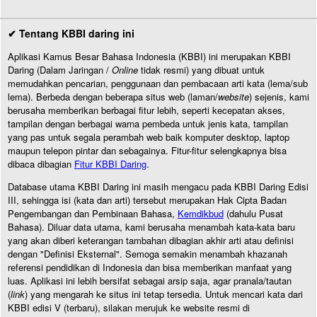
✔ Tentang KBBI daring ini
Aplikasi Kamus Besar Bahasa Indonesia (KBBI) ini merupakan KBBI
Daring (Dalam Jaringan /
Online
tidak resmi) yang dibuat untuk
memudahkan pencarian, penggunaan dan pembacaan arti kata (lema/sub
lema). Berbeda dengan beberapa situs web (laman/
website
) sejenis, kami
berusaha memberikan berbagai fitur lebih, seperti kecepatan akses,
tampilan dengan berbagai warna pembeda untuk jenis kata, tampilan
yang pas untuk segala perambah web baik komputer desktop, laptop
maupun telepon pintar dan sebagainya. Fitur-fitur selengkapnya bisa
dibaca dibagian
Fitur KBBI Daring
.
Database utama KBBI Daring ini masih mengacu pada KBBI Daring Edisi
III, sehingga isi (kata dan arti) tersebut merupakan Hak Cipta Badan
Pengembangan dan Pembinaan Bahasa,
Kemdikbud
(dahulu Pusat
Bahasa). Diluar data utama, kami berusaha menambah kata-kata baru
yang akan diberi keterangan tambahan dibagian akhir arti atau definisi
dengan "Definisi Eksternal". Semoga semakin menambah khazanah
referensi pendidikan di Indonesia dan bisa memberikan manfaat yang
luas. Aplikasi ini lebih bersifat sebagai arsip saja, agar pranala/tautan
(
link
) yang mengarah ke situs ini tetap tersedia. Untuk mencari kata dari
KBBI edisi V (terbaru), silakan merujuk ke website resmi di