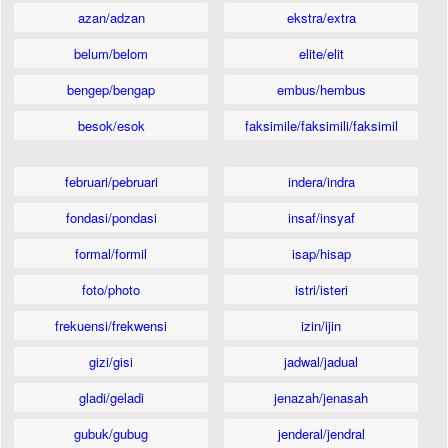
azan/adzan
ekstra/extra
belum/belom
elite/elit
bengep/bengap
embus/hembus
besok/esok
faksimile/faksimili/faksimil
februari/pebruari
indera/indra
fondasi/pondasi
insaf/insyaf
formal/formil
isap/hisap
foto/photo
istri/isteri
frekuensi/frekwensi
izin/ijin
gizi/gisi
jadwal/jadual
gladi/geladi
jenazah/jenasah
gubuk/gubug
jenderal/jendral