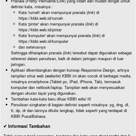
Pranala (
Pretty Permalink/Link
) yang indah dan mudah diingat untuk
definisi kata, misalnya :
Kata 'rumah' akan mempunyai pranala (
link
) di
https://kbbi.web.id/rumah
Kata 'pintar' akan mempunyai pranala (
link
) di
https://kbbi.web.id/pintar
Kata 'komputer' akan mempunyai pranala (
link
) di
https://kbbi.web.id/komputer
dan seterusnya
Sehingga diharapkan pranala (
link
) tersebut dapat digunakan sebagai
referensi dalam penulisan, baik di dalam jaringan maupun di luar
jaringan.
Aplikasi dikembangkan dengan konsep
Responsive Design
, artinya
tampilan situs web (
website
) KBBI ini akan cocok di berbagai media,
misalnya smartphone (Tablet pc, iPad, iPhone, Tab), termasuk
komputer dan netbook/laptop. Tampilan web akan menyesuaikan
dengan ukuran layar yang digunakan.
Tambahan kata-kata baru diluar KBBI edisi III
Penulisan singkatan di bagian definisi seperti misalnya: yg, dng, dl,
tt, dp, dr dan lainnya ditulis lengkap, tidak seperti yang terdapat di
KBBI PusatBahasa.
✔ Informasi Tambahan
Tidak semua hasil pencarian, terutama jika kata yang dicari terdiri dari 2