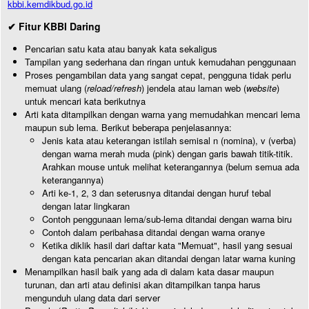
kbbi.kemdikbud.go.id
✔ Fitur KBBI Daring
Pencarian satu kata atau banyak kata sekaligus
Tampilan yang sederhana dan ringan untuk kemudahan penggunaan
Proses pengambilan data yang sangat cepat, pengguna tidak perlu
memuat ulang (
reload/refresh
) jendela atau laman web (
website
)
untuk mencari kata berikutnya
Arti kata ditampilkan dengan warna yang memudahkan mencari lema
maupun sub lema. Berikut beberapa penjelasannya:
Jenis kata atau keterangan istilah semisal n (nomina), v (verba)
dengan warna merah muda (pink) dengan garis bawah titik-titik.
Arahkan mouse untuk melihat keterangannya (belum semua ada
keterangannya)
Arti ke-1, 2, 3 dan seterusnya ditandai dengan huruf tebal
dengan latar lingkaran
Contoh penggunaan lema/sub-lema ditandai dengan warna biru
Contoh dalam peribahasa ditandai dengan warna oranye
Ketika diklik hasil dari daftar kata "Memuat", hasil yang sesuai
dengan kata pencarian akan ditandai dengan latar warna kuning
Menampilkan hasil baik yang ada di dalam kata dasar maupun
turunan, dan arti atau definisi akan ditampilkan tanpa harus
mengunduh ulang data dari server