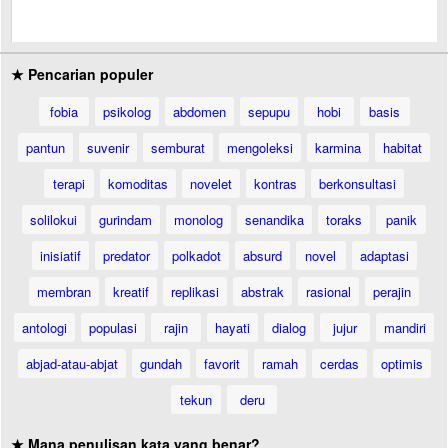
★ Pencarian populer
fobia
psikolog
abdomen
sepupu
hobi
basis
pantun
suvenir
semburat
mengoleksi
karmina
habitat
terapi
komoditas
novelet
kontras
berkonsultasi
solilokui
gurindam
monolog
senandika
toraks
panik
inisiatif
predator
polkadot
absurd
novel
adaptasi
membran
kreatif
replikasi
abstrak
rasional
perajin
antologi
populasi
rajin
hayati
dialog
jujur
mandiri
abjad-atau-abjat
gundah
favorit
ramah
cerdas
optimis
tekun
deru
★ Mana penulisan kata yang benar?