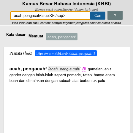
Kamus Besar Bahasa Indonesia (KBBI)
Kamus versi online/daring (dalam jaringan)
?
Bisa lebih dari satu, contoh:
ambyar,terjemah,integritas,sinonim,efektif,analisis
Kata dasar
Memuat
acah, pengacah
3
Pranala (
link
):
https://www.kbbi.web.id/acah.pengacah-3
acah, pengacah
3
/acah, peng·a·cah/
Bl
gamelan jenis
gender dengan bilah-bilah seperti pomade, tetapi hanya enam
buah dan dimainkan dengan sebuah alat berbentuk palu