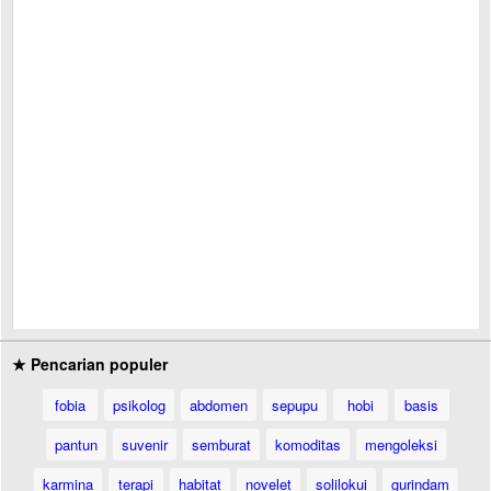
★ Pencarian populer
fobia
psikolog
abdomen
sepupu
hobi
basis
pantun
suvenir
semburat
komoditas
mengoleksi
karmina
terapi
habitat
novelet
solilokui
gurindam