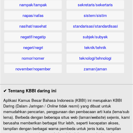
nampak/tampak
sekretaris/sekertaris
napas/nafas
sistem/sistim
nasihat/nasehat
standarisasi/standardisasi
negatif/negatip
subjek/subyek
negeri/negri
teknik/tehnik
nomor/nomer
teknologi/tehnologi
november/nopember
zaman/jaman
✔ Tentang KBBI daring ini
Aplikasi Kamus Besar Bahasa Indonesia (KBBI) ini merupakan KBBI
Daring (Dalam Jaringan /
Online
tidak resmi) yang dibuat untuk
memudahkan pencarian, penggunaan dan pembacaan arti kata (lema/sub
lema). Berbeda dengan beberapa situs web (laman/
website
) sejenis, kami
berusaha memberikan berbagai fitur lebih, seperti kecepatan akses,
tampilan dengan berbagai warna pembeda untuk jenis kata, tampilan