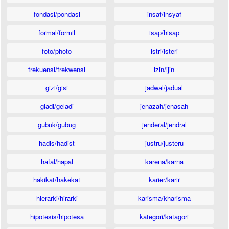
fondasi/pondasi
insaf/insyaf
formal/formil
isap/hisap
foto/photo
istri/isteri
frekuensi/frekwensi
izin/ijin
gizi/gisi
jadwal/jadual
gladi/geladi
jenazah/jenasah
gubuk/gubug
jenderal/jendral
hadis/hadist
justru/justeru
hafal/hapal
karena/karna
hakikat/hakekat
karier/karir
hierarki/hirarki
karisma/kharisma
hipotesis/hipotesa
kategori/katagori