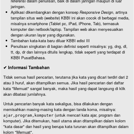
referensi dalam penulisan, baik di dalam jaringan maupun di luar
jaringan.
Aplikasi dikembangkan dengan konsep
Responsive Design
, artinya
tampilan situs web (
website
) KBBI ini akan cocok di berbagai media,
misalnya smartphone (Tablet pc, iPad, iPhone, Tab), termasuk
komputer dan netbook/laptop. Tampilan web akan menyesuaikan
dengan ukuran layar yang digunakan.
Tambahan kata-kata baru diluar KBBI edisi III
Penulisan singkatan di bagian definisi seperti misalnya: yg, dng, dl,
tt, dp, dr dan lainnya ditulis lengkap, tidak seperti yang terdapat di
KBBI PusatBahasa.
✔ Informasi Tambahan
Tidak semua hasil pencarian, terutama jika kata yang dicari terdiri dari 2
atau 3 huruf, akan ditampilkan semua. Jika hasil pencarian dari daftar
kata "Memuat" sangat banyak, maka hasil yang dapat langsung di klik
akan dibatasi jumlahnya.
Untuk pencarian banyak kata sekaligus, bisa dilakukan dengan
memisahkan masing-masing kata dengan tanda koma, misalnya:
(untuk mencari kata ajar, program dan
ajar,program,komputer
komputer). Jika ditemukan, hasil utama akan ditampilkan dalam kolom
"kata dasar" dan hasil yang berupa kata turunan akan ditampilkan dalam
kolom "Memuat".