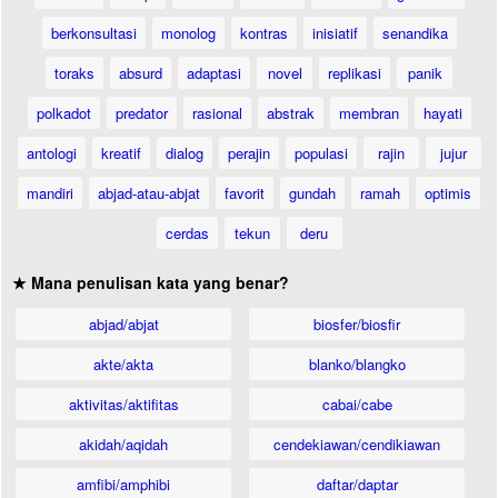
berkonsultasi
monolog
kontras
inisiatif
senandika
toraks
absurd
adaptasi
novel
replikasi
panik
polkadot
predator
rasional
abstrak
membran
hayati
antologi
kreatif
dialog
perajin
populasi
rajin
jujur
mandiri
abjad-atau-abjat
favorit
gundah
ramah
optimis
cerdas
tekun
deru
★ Mana penulisan kata yang benar?
abjad/abjat
biosfer/biosfir
akte/akta
blanko/blangko
aktivitas/aktifitas
cabai/cabe
akidah/aqidah
cendekiawan/cendikiawan
amfibi/amphibi
daftar/daptar