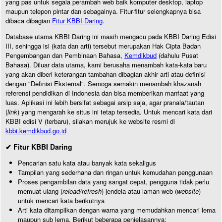
yang pas untuk segala perambah web baik komputer desktop, laptop
maupun telepon pintar dan sebagainya. Fitur-fitur selengkapnya bisa
dibaca dibagian
Fitur KBBI Daring
.
Database utama KBBI Daring ini masih mengacu pada KBBI Daring Edisi
III, sehingga isi (kata dan arti) tersebut merupakan Hak Cipta Badan
Pengembangan dan Pembinaan Bahasa,
Kemdikbud
(dahulu Pusat
Bahasa). Diluar data utama, kami berusaha menambah kata-kata baru
yang akan diberi keterangan tambahan dibagian akhir arti atau definisi
dengan "Definisi Eksternal". Semoga semakin menambah khazanah
referensi pendidikan di Indonesia dan bisa memberikan manfaat yang
luas. Aplikasi ini lebih bersifat sebagai arsip saja, agar pranala/tautan
(
link
) yang mengarah ke situs ini tetap tersedia. Untuk mencari kata dari
KBBI edisi V (terbaru), silakan merujuk ke website resmi di
kbbi.kemdikbud.go.id
✔ Fitur KBBI Daring
Pencarian satu kata atau banyak kata sekaligus
Tampilan yang sederhana dan ringan untuk kemudahan penggunaan
Proses pengambilan data yang sangat cepat, pengguna tidak perlu
memuat ulang (
reload/refresh
) jendela atau laman web (
website
)
untuk mencari kata berikutnya
Arti kata ditampilkan dengan warna yang memudahkan mencari lema
maupun sub lema. Berikut beberapa penjelasannya: