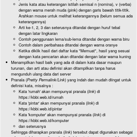
Jenis kata atau keterangan istilah semisal n (nomina), v (verba)
dengan warna merah muda (pink) dengan garis bawah titik-titik.
Arahkan mouse untuk melihat keterangannya (belum semua ada
keterangannya)
Arti ke-1, 2, 3 dan seterusnya ditandai dengan huruf tebal
dengan latar lingkaran
Contoh penggunaan lema/sub-lema ditandai dengan warna biru
Contoh dalam peribahasa ditandai dengan warna oranye
Ketika diklik hasil dari daftar kata "Memuat", hasil yang sesuai
dengan kata pencarian akan ditandai dengan latar warna kuning
Menampilkan hasil baik yang ada di dalam kata dasar maupun
turunan, dan arti atau definisi akan ditampilkan tanpa harus
mengunduh ulang data dari server
Pranala (
Pretty Permalink/Link
) yang indah dan mudah diingat untuk
definisi kata, misalnya :
Kata 'rumah' akan mempunyai pranala (
link
) di
https://kbbi.web.id/rumah
Kata 'pintar' akan mempunyai pranala (
link
) di
https://kbbi.web.id/pintar
Kata 'komputer' akan mempunyai pranala (
link
) di
https://kbbi.web.id/komputer
dan seterusnya
Sehingga diharapkan pranala (
link
) tersebut dapat digunakan sebagai