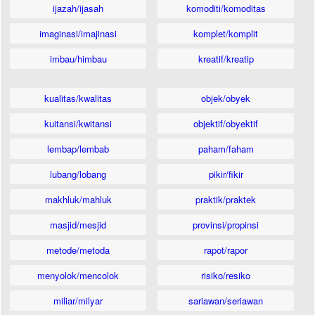
ijazah/ijasah
komoditi/komoditas
imaginasi/imajinasi
komplet/komplit
imbau/himbau
kreatif/kreatip
kualitas/kwalitas
objek/obyek
kuitansi/kwitansi
objektif/obyektif
lembap/lembab
paham/faham
lubang/lobang
pikir/fikir
makhluk/mahluk
praktik/praktek
masjid/mesjid
provinsi/propinsi
metode/metoda
rapot/rapor
menyolok/mencolok
risiko/resiko
miliar/milyar
sariawan/seriawan