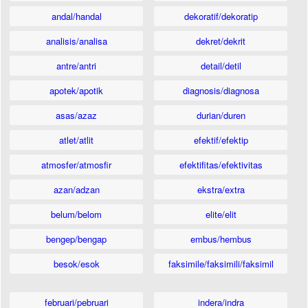
andal/handal
dekoratif/dekoratip
analisis/analisa
dekret/dekrit
antre/antri
detail/detil
apotek/apotik
diagnosis/diagnosa
asas/azaz
durian/duren
atlet/atlit
efektif/efektip
atmosfer/atmosfir
efektifitas/efektivitas
azan/adzan
ekstra/extra
belum/belom
elite/elit
bengep/bengap
embus/hembus
besok/esok
faksimile/faksimili/faksimil
februari/pebruari
indera/indra