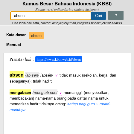
Kamus Besar Bahasa Indonesia (KBBI)
Kamus versi online/daring (dalam jaringan)
?
Bisa lebih dari satu, contoh:
ambyar,terjemah,integritas,sinonim,efektif,analisis
Kata dasar
absen
Memuat
Pranala (
link
):
https://www.kbbi.web.id/absen
absen
/ab·sen/
/absén/
v
tidak masuk (sekolah, kerja, dan
sebagainya); tidak hadir;
mengabsen
/meng·ab·sen/
v
memanggil (menyebutkan,
membacakan) nama-nama orang pada daftar nama untuk
memeriksa hadir tidaknya orang:
setiap pagi guru ~ murid-
muridnya