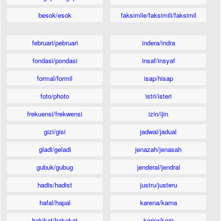
besok/esok
faksimile/faksimili/faksimil
februari/pebruari
indera/indra
fondasi/pondasi
insaf/insyaf
formal/formil
isap/hisap
foto/photo
istri/isteri
frekuensi/frekwensi
izin/ijin
gizi/gisi
jadwal/jadual
gladi/geladi
jenazah/jenasah
gubuk/gubug
jenderal/jendral
hadis/hadist
justru/justeru
hafal/hapal
karena/karna
hakikat/hakekat
karier/karir