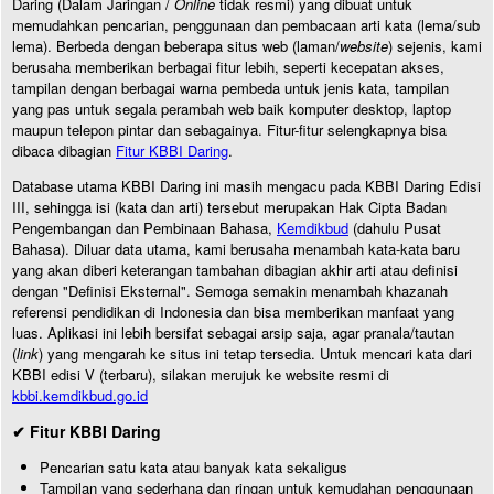
Daring (Dalam Jaringan /
Online
tidak resmi) yang dibuat untuk
memudahkan pencarian, penggunaan dan pembacaan arti kata (lema/sub
lema). Berbeda dengan beberapa situs web (laman/
website
) sejenis, kami
berusaha memberikan berbagai fitur lebih, seperti kecepatan akses,
tampilan dengan berbagai warna pembeda untuk jenis kata, tampilan
yang pas untuk segala perambah web baik komputer desktop, laptop
maupun telepon pintar dan sebagainya. Fitur-fitur selengkapnya bisa
dibaca dibagian
Fitur KBBI Daring
.
Database utama KBBI Daring ini masih mengacu pada KBBI Daring Edisi
III, sehingga isi (kata dan arti) tersebut merupakan Hak Cipta Badan
Pengembangan dan Pembinaan Bahasa,
Kemdikbud
(dahulu Pusat
Bahasa). Diluar data utama, kami berusaha menambah kata-kata baru
yang akan diberi keterangan tambahan dibagian akhir arti atau definisi
dengan "Definisi Eksternal". Semoga semakin menambah khazanah
referensi pendidikan di Indonesia dan bisa memberikan manfaat yang
luas. Aplikasi ini lebih bersifat sebagai arsip saja, agar pranala/tautan
(
link
) yang mengarah ke situs ini tetap tersedia. Untuk mencari kata dari
KBBI edisi V (terbaru), silakan merujuk ke website resmi di
kbbi.kemdikbud.go.id
✔ Fitur KBBI Daring
Pencarian satu kata atau banyak kata sekaligus
Tampilan yang sederhana dan ringan untuk kemudahan penggunaan