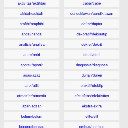
aktivitas/aktifitas
cabai/cabe
akidah/aqidah
cendekiawan/cendikiawan
amfibi/amphibi
daftar/daptar
andal/handal
dekoratif/dekoratip
analisis/analisa
dekret/dekrit
antre/antri
detail/detil
apotek/apotik
diagnosis/diagnosa
asas/azaz
durian/duren
atlet/atlit
efektif/efektip
atmosfer/atmosfir
efektifitas/efektivitas
azan/adzan
ekstra/extra
belum/belom
elite/elit
bengep/bengap
embus/hembus