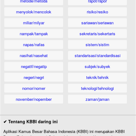
metode/metoda
rapot/rapor
menyolok/mencolok
risiko/resiko
miliar/milyar
sariawan/seriawan
nampak/tampak
sekretaris/sekertaris
napas/nafas
sistem/sistim
nasihat/nasehat
standarisasi/standardisasi
negatif/negatip
subjek/subyek
negeri/negri
teknik/tehnik
nomor/nomer
teknologi/tehnologi
november/nopember
zaman/jaman
✔ Tentang KBBI daring ini
Aplikasi Kamus Besar Bahasa Indonesia (KBBI) ini merupakan KBBI