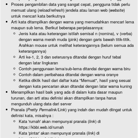
Proses pengambilan data yang sangat cepat, pengguna tidak perlu
memuat ulang (
reload/refresh
) jendela atau laman web (
website
)
untuk mencari kata berikutnya
Arti kata ditampilkan dengan warna yang memudahkan mencari lema
maupun sub lema. Berikut beberapa penjelasannya:
Jenis kata atau keterangan istilah semisal n (nomina), v (verba)
dengan warna merah muda (pink) dengan garis bawah titik-titik.
Arahkan mouse untuk melihat keterangannya (belum semua ada
keterangannya)
Arti ke-1, 2, 3 dan seterusnya ditandai dengan huruf tebal
dengan latar lingkaran
Contoh penggunaan lema/sub-lema ditandai dengan warna biru
Contoh dalam peribahasa ditandai dengan warna oranye
Ketika diklik hasil dari daftar kata "Memuat", hasil yang sesuai
dengan kata pencarian akan ditandai dengan latar warna kuning
Menampilkan hasil baik yang ada di dalam kata dasar maupun
turunan, dan arti atau definisi akan ditampilkan tanpa harus
mengunduh ulang data dari server
Pranala (
Pretty Permalink/Link
) yang indah dan mudah diingat untuk
definisi kata, misalnya :
Kata 'rumah' akan mempunyai pranala (
link
) di
https://kbbi.web.id/rumah
Kata 'pintar' akan mempunyai pranala (
link
) di