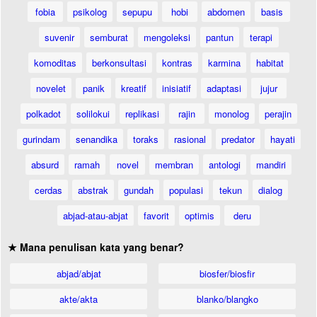
fobia
psikolog
sepupu
hobi
abdomen
basis
suvenir
semburat
mengoleksi
pantun
terapi
komoditas
berkonsultasi
kontras
karmina
habitat
novelet
panik
kreatif
inisiatif
adaptasi
jujur
polkadot
solilokui
replikasi
rajin
monolog
perajin
gurindam
senandika
toraks
rasional
predator
hayati
absurd
ramah
novel
membran
antologi
mandiri
cerdas
abstrak
gundah
populasi
tekun
dialog
abjad-atau-abjat
favorit
optimis
deru
★ Mana penulisan kata yang benar?
abjad/abjat
biosfer/biosfir
akte/akta
blanko/blangko