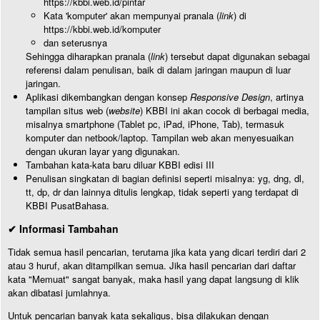
https://kbbi.web.id/pintar
Kata 'komputer' akan mempunyai pranala (
link
) di
https://kbbi.web.id/komputer
dan seterusnya
Sehingga diharapkan pranala (
link
) tersebut dapat digunakan sebagai
referensi dalam penulisan, baik di dalam jaringan maupun di luar
jaringan.
Aplikasi dikembangkan dengan konsep
Responsive Design
, artinya
tampilan situs web (
website
) KBBI ini akan cocok di berbagai media,
misalnya smartphone (Tablet pc, iPad, iPhone, Tab), termasuk
komputer dan netbook/laptop. Tampilan web akan menyesuaikan
dengan ukuran layar yang digunakan.
Tambahan kata-kata baru diluar KBBI edisi III
Penulisan singkatan di bagian definisi seperti misalnya: yg, dng, dl,
tt, dp, dr dan lainnya ditulis lengkap, tidak seperti yang terdapat di
KBBI PusatBahasa.
✔ Informasi Tambahan
Tidak semua hasil pencarian, terutama jika kata yang dicari terdiri dari 2
atau 3 huruf, akan ditampilkan semua. Jika hasil pencarian dari daftar
kata "Memuat" sangat banyak, maka hasil yang dapat langsung di klik
akan dibatasi jumlahnya.
Untuk pencarian banyak kata sekaligus, bisa dilakukan dengan