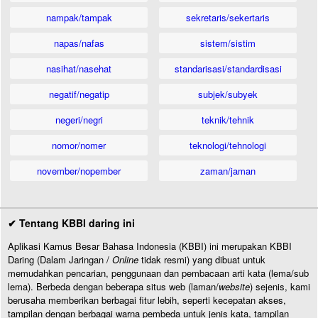
nampak/tampak
sekretaris/sekertaris
napas/nafas
sistem/sistim
nasihat/nasehat
standarisasi/standardisasi
negatif/negatip
subjek/subyek
negeri/negri
teknik/tehnik
nomor/nomer
teknologi/tehnologi
november/nopember
zaman/jaman
✔ Tentang KBBI daring ini
Aplikasi Kamus Besar Bahasa Indonesia (KBBI) ini merupakan KBBI
Daring (Dalam Jaringan /
Online
tidak resmi) yang dibuat untuk
memudahkan pencarian, penggunaan dan pembacaan arti kata (lema/sub
lema). Berbeda dengan beberapa situs web (laman/
website
) sejenis, kami
berusaha memberikan berbagai fitur lebih, seperti kecepatan akses,
tampilan dengan berbagai warna pembeda untuk jenis kata, tampilan