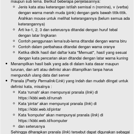
maupun sub lema. Berikut beberapa penjelasannya:
Jenis kata atau keterangan istilah semisal n (nomina), v (verba)
dengan warna merah muda (pink) dengan garis bawah titik-titik.
Arahkan mouse untuk melihat keterangannya (belum semua ada
keterangannya)
Arti ke-1, 2, 3 dan seterusnya ditandai dengan huruf tebal
dengan latar lingkaran
Contoh penggunaan lema/sub-lema ditandai dengan warna biru
Contoh dalam peribahasa ditandai dengan warna oranye
Ketika diklik hasil dari daftar kata "Memuat", hasil yang sesuai
dengan kata pencarian akan ditandai dengan latar warna kuning
Menampilkan hasil baik yang ada di dalam kata dasar maupun
turunan, dan arti atau definisi akan ditampilkan tanpa harus
mengunduh ulang data dari server
Pranala (
Pretty Permalink/Link
) yang indah dan mudah diingat untuk
definisi kata, misalnya :
Kata 'rumah' akan mempunyai pranala (
link
) di
https://kbbi.web.id/rumah
Kata 'pintar' akan mempunyai pranala (
link
) di
https://kbbi.web.id/pintar
Kata 'komputer' akan mempunyai pranala (
link
) di
https://kbbi.web.id/komputer
dan seterusnya
Sehingga diharapkan pranala (
link
) tersebut dapat digunakan sebagai