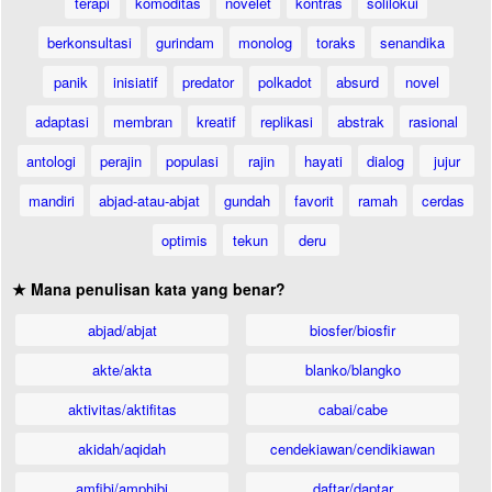
terapi
komoditas
novelet
kontras
solilokui
berkonsultasi
gurindam
monolog
toraks
senandika
panik
inisiatif
predator
polkadot
absurd
novel
adaptasi
membran
kreatif
replikasi
abstrak
rasional
antologi
perajin
populasi
rajin
hayati
dialog
jujur
mandiri
abjad-atau-abjat
gundah
favorit
ramah
cerdas
optimis
tekun
deru
★ Mana penulisan kata yang benar?
abjad/abjat
biosfer/biosfir
akte/akta
blanko/blangko
aktivitas/aktifitas
cabai/cabe
akidah/aqidah
cendekiawan/cendikiawan
amfibi/amphibi
daftar/daptar