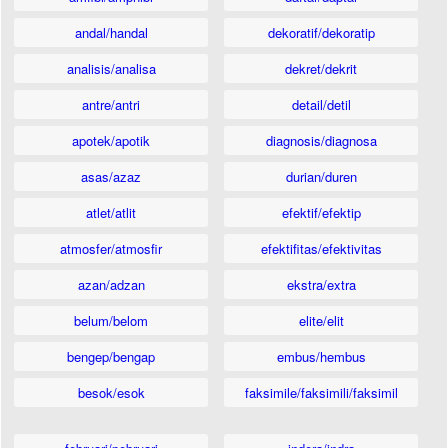
andal/handal
dekoratif/dekoratip
analisis/analisa
dekret/dekrit
antre/antri
detail/detil
apotek/apotik
diagnosis/diagnosa
asas/azaz
durian/duren
atlet/atlit
efektif/efektip
atmosfer/atmosfir
efektifitas/efektivitas
azan/adzan
ekstra/extra
belum/belom
elite/elit
bengep/bengap
embus/hembus
besok/esok
faksimile/faksimili/faksimil