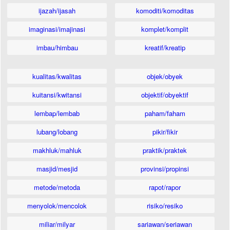
ijazah/ijasah
komoditi/komoditas
imaginasi/imajinasi
komplet/komplit
imbau/himbau
kreatif/kreatip
kualitas/kwalitas
objek/obyek
kuitansi/kwitansi
objektif/obyektif
lembap/lembab
paham/faham
lubang/lobang
pikir/fikir
makhluk/mahluk
praktik/praktek
masjid/mesjid
provinsi/propinsi
metode/metoda
rapot/rapor
menyolok/mencolok
risiko/resiko
miliar/milyar
sariawan/seriawan