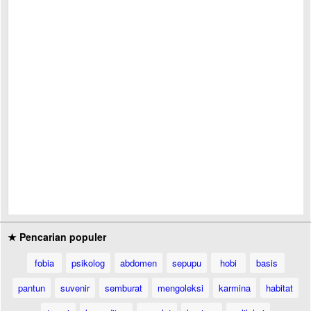
★ Pencarian populer
fobia
psikolog
abdomen
sepupu
hobi
basis
pantun
suvenir
semburat
mengoleksi
karmina
habitat