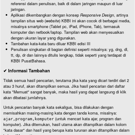
referensi dalam penulisan, baik di dalam jaringan maupun di luar
jaringan.
Aplikasi dikembangkan dengan konsep
Responsive Design
, artinya
tampilan situs web (
website
) KBBI ini akan cocok di berbagai media,
misalnya smartphone (Tablet pc, iPad, iPhone, Tab), termasuk
komputer dan netbook/laptop. Tampilan web akan menyesuaikan
dengan ukuran layar yang digunakan.
Tambahan kata-kata baru diluar KBBI edisi III
Penulisan singkatan di bagian definisi seperti misalnya: yg, dng, dl,
tt, dp, dr dan lainnya ditulis lengkap, tidak seperti yang terdapat di
KBBI PusatBahasa.
✔ Informasi Tambahan
Tidak semua hasil pencarian, terutama jika kata yang dicari terdiri dari 2
atau 3 huruf, akan ditampilkan semua. Jika hasil pencarian dari daftar
kata "Memuat" sangat banyak, maka hasil yang dapat langsung di klik
akan dibatasi jumlahnya.
Untuk pencarian banyak kata sekaligus, bisa dilakukan dengan
memisahkan masing-masing kata dengan tanda koma, misalnya:
(untuk mencari kata ajar, program dan
ajar,program,komputer
komputer). Jika ditemukan, hasil utama akan ditampilkan dalam kolom
"kata dasar" dan hasil yang berupa kata turunan akan ditampilkan dalam