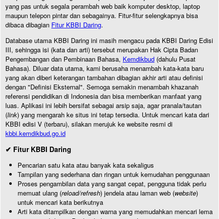
yang pas untuk segala perambah web baik komputer desktop, laptop
maupun telepon pintar dan sebagainya. Fitur-fitur selengkapnya bisa
dibaca dibagian
Fitur KBBI Daring
.
Database utama KBBI Daring ini masih mengacu pada KBBI Daring Edisi
III, sehingga isi (kata dan arti) tersebut merupakan Hak Cipta Badan
Pengembangan dan Pembinaan Bahasa,
Kemdikbud
(dahulu Pusat
Bahasa). Diluar data utama, kami berusaha menambah kata-kata baru
yang akan diberi keterangan tambahan dibagian akhir arti atau definisi
dengan "Definisi Eksternal". Semoga semakin menambah khazanah
referensi pendidikan di Indonesia dan bisa memberikan manfaat yang
luas. Aplikasi ini lebih bersifat sebagai arsip saja, agar pranala/tautan
(
link
) yang mengarah ke situs ini tetap tersedia. Untuk mencari kata dari
KBBI edisi V (terbaru), silakan merujuk ke website resmi di
kbbi.kemdikbud.go.id
✔ Fitur KBBI Daring
Pencarian satu kata atau banyak kata sekaligus
Tampilan yang sederhana dan ringan untuk kemudahan penggunaan
Proses pengambilan data yang sangat cepat, pengguna tidak perlu
memuat ulang (
reload/refresh
) jendela atau laman web (
website
)
untuk mencari kata berikutnya
Arti kata ditampilkan dengan warna yang memudahkan mencari lema