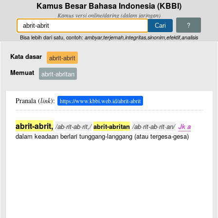
Kamus Besar Bahasa Indonesia (KBBI)
Kamus versi online/daring (dalam jaringan)
?
Bisa lebih dari satu, contoh:
ambyar,terjemah,integritas,sinonim,efektif,analisis
Kata dasar
abrit-abrit
Memuat
abrit-abritan
Pranala (
link
):
https://www.kbbi.web.id/abrit-abrit
abrit-abrit,
/ab·rit-ab·rit,/
abrit-abritan
/ab·rit-ab·rit·an/
Jk a
dalam keadaan berlari tunggang-langgang (atau tergesa-gesa)