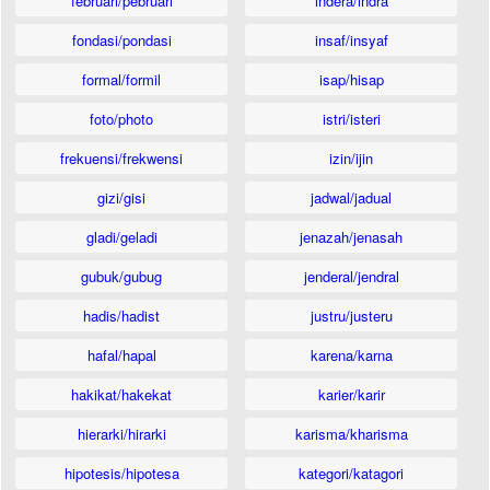
februari/pebruari
indera/indra
fondasi/pondasi
insaf/insyaf
formal/formil
isap/hisap
foto/photo
istri/isteri
frekuensi/frekwensi
izin/ijin
gizi/gisi
jadwal/jadual
gladi/geladi
jenazah/jenasah
gubuk/gubug
jenderal/jendral
hadis/hadist
justru/justeru
hafal/hapal
karena/karna
hakikat/hakekat
karier/karir
hierarki/hirarki
karisma/kharisma
hipotesis/hipotesa
kategori/katagori