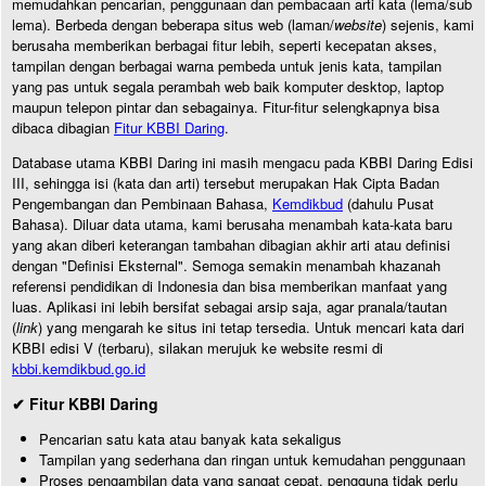
memudahkan pencarian, penggunaan dan pembacaan arti kata (lema/sub
lema). Berbeda dengan beberapa situs web (laman/
website
) sejenis, kami
berusaha memberikan berbagai fitur lebih, seperti kecepatan akses,
tampilan dengan berbagai warna pembeda untuk jenis kata, tampilan
yang pas untuk segala perambah web baik komputer desktop, laptop
maupun telepon pintar dan sebagainya. Fitur-fitur selengkapnya bisa
dibaca dibagian
Fitur KBBI Daring
.
Database utama KBBI Daring ini masih mengacu pada KBBI Daring Edisi
III, sehingga isi (kata dan arti) tersebut merupakan Hak Cipta Badan
Pengembangan dan Pembinaan Bahasa,
Kemdikbud
(dahulu Pusat
Bahasa). Diluar data utama, kami berusaha menambah kata-kata baru
yang akan diberi keterangan tambahan dibagian akhir arti atau definisi
dengan "Definisi Eksternal". Semoga semakin menambah khazanah
referensi pendidikan di Indonesia dan bisa memberikan manfaat yang
luas. Aplikasi ini lebih bersifat sebagai arsip saja, agar pranala/tautan
(
link
) yang mengarah ke situs ini tetap tersedia. Untuk mencari kata dari
KBBI edisi V (terbaru), silakan merujuk ke website resmi di
kbbi.kemdikbud.go.id
✔ Fitur KBBI Daring
Pencarian satu kata atau banyak kata sekaligus
Tampilan yang sederhana dan ringan untuk kemudahan penggunaan
Proses pengambilan data yang sangat cepat, pengguna tidak perlu