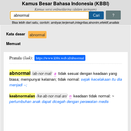
Kamus Besar Bahasa Indonesia (KBBI)
Kamus versi online/daring (dalam jaringan)
?
Bisa lebih dari satu, contoh:
ambyar,terjemah,integritas,sinonim,efektif,analisis
Kata dasar
abnormal
Memuat
Pranala (
link
):
https://www.kbbi.web.id/abnormal
abnormal
/ab·nor·mal/
a
tidak sesuai dengan keadaan yang
biasa; mempunyai kelainan; tidak normal:
sejak kecelakaan itu dia
menjadi --;
keabnormalan
/ke·ab·nor·mal·an/
n
keadaan tidak normal: ~
pertumbuhan anak dapat dicegah dengan perawatan medis