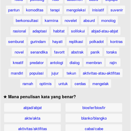
pantun
komoditas
terapi
mengoleksi
inisiatif
suvenir
berkonsultasi
karmina
novelet
absurd
monolog
rasional
adaptasi
habitat
solilokui
abjad-atau-abjat
semburat
gurindam
hayati
replikasi
polkadot
kontras
novel
senandika
favorit
abstrak
panik
toraks
kreatif
predator
antologi
dialog
membran
rajin
mandiri
populasi
jujur
tekun
aktivitas-atau-aktifitas
ramah
optimis
untuk
cerdas
mengelak
★ Mana penulisan kata yang benar?
abjad/abjat
biosfer/biosfir
akte/akta
blanko/blangko
aktivitas/aktifitas
cabai/cabe