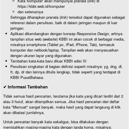
Kata 'komputer' akan mempunyai pranala (
link
) di
https://kbbi.web.id/komputer
dan seterusnya
Sehingga diharapkan pranala (
link
) tersebut dapat digunakan sebagai
referensi dalam penulisan, baik di dalam jaringan maupun di luar
jaringan.
Aplikasi dikembangkan dengan konsep
Responsive Design
, artinya
tampilan situs web (
website
) KBBI ini akan cocok di berbagai media,
misalnya smartphone (Tablet pc, iPad, iPhone, Tab), termasuk
komputer dan netbook/laptop. Tampilan web akan menyesuaikan
dengan ukuran layar yang digunakan.
Tambahan kata-kata baru diluar KBBI edisi III
Penulisan singkatan di bagian definisi seperti misalnya: yg, dng, dl,
tt, dp, dr dan lainnya ditulis lengkap, tidak seperti yang terdapat di
KBBI PusatBahasa.
✔ Informasi Tambahan
Tidak semua hasil pencarian, terutama jika kata yang dicari terdiri dari 2
atau 3 huruf, akan ditampilkan semua. Jika hasil pencarian dari daftar
kata "Memuat" sangat banyak, maka hasil yang dapat langsung di klik
akan dibatasi jumlahnya.
Untuk pencarian banyak kata sekaligus, bisa dilakukan dengan
memisahkan masing-masing kata dengan tanda koma, misalnya: