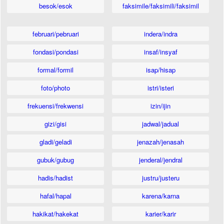
besok/esok
faksimile/faksimili/faksimil
februari/pebruari
indera/indra
fondasi/pondasi
insaf/insyaf
formal/formil
isap/hisap
foto/photo
istri/isteri
frekuensi/frekwensi
izin/ijin
gizi/gisi
jadwal/jadual
gladi/geladi
jenazah/jenasah
gubuk/gubug
jenderal/jendral
hadis/hadist
justru/justeru
hafal/hapal
karena/karna
hakikat/hakekat
karier/karir