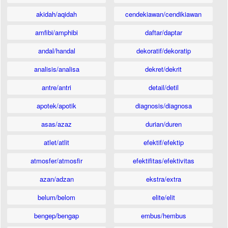
akidah/aqidah
cendekiawan/cendikiawan
amfibi/amphibi
daftar/daptar
andal/handal
dekoratif/dekoratip
analisis/analisa
dekret/dekrit
antre/antri
detail/detil
apotek/apotik
diagnosis/diagnosa
asas/azaz
durian/duren
atlet/atlit
efektif/efektip
atmosfer/atmosfir
efektifitas/efektivitas
azan/adzan
ekstra/extra
belum/belom
elite/elit
bengep/bengap
embus/hembus