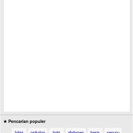
★ Pencarian populer
fobia
psikolog
hobi
abdomen
basis
sepupu