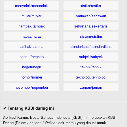
menyolok/mencolok
risiko/resiko
miliar/milyar
sariawan/seriawan
nampak/tampak
sekretaris/sekertaris
napas/nafas
sistem/sistim
nasihat/nasehat
standarisasi/standardisasi
negatif/negatip
subjek/subyek
negeri/negri
teknik/tehnik
nomor/nomer
teknologi/tehnologi
november/nopember
zaman/jaman
✔ Tentang KBBI daring ini
Aplikasi Kamus Besar Bahasa Indonesia (KBBI) ini merupakan KBBI
Daring (Dalam Jaringan /
Online
tidak resmi) yang dibuat untuk