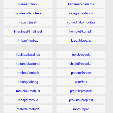
hierarki/hirarki
karisma/kharisma
hipotesis/hipotesa
kategori/katagori
ijazah/ijasah
komoditi/komoditas
imaginasi/imajinasi
komplet/komplit
imbau/himbau
kreatif/kreatip
kualitas/kwalitas
objek/obyek
kuitansi/kwitansi
objektif/obyektif
lembap/lembab
paham/faham
lubang/lobang
pikir/fikir
makhluk/mahluk
praktik/praktek
masjid/mesjid
provinsi/propinsi
metode/metoda
rapot/rapor