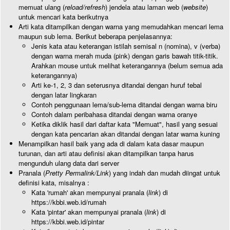
memuat ulang (
reload/refresh
) jendela atau laman web (
website
)
untuk mencari kata berikutnya
Arti kata ditampilkan dengan warna yang memudahkan mencari lema
maupun sub lema. Berikut beberapa penjelasannya:
Jenis kata atau keterangan istilah semisal n (nomina), v (verba)
dengan warna merah muda (pink) dengan garis bawah titik-titik.
Arahkan mouse untuk melihat keterangannya (belum semua ada
keterangannya)
Arti ke-1, 2, 3 dan seterusnya ditandai dengan huruf tebal
dengan latar lingkaran
Contoh penggunaan lema/sub-lema ditandai dengan warna biru
Contoh dalam peribahasa ditandai dengan warna oranye
Ketika diklik hasil dari daftar kata "Memuat", hasil yang sesuai
dengan kata pencarian akan ditandai dengan latar warna kuning
Menampilkan hasil baik yang ada di dalam kata dasar maupun
turunan, dan arti atau definisi akan ditampilkan tanpa harus
mengunduh ulang data dari server
Pranala (
Pretty Permalink/Link
) yang indah dan mudah diingat untuk
definisi kata, misalnya :
Kata 'rumah' akan mempunyai pranala (
link
) di
https://kbbi.web.id/rumah
Kata 'pintar' akan mempunyai pranala (
link
) di
https://kbbi.web.id/pintar