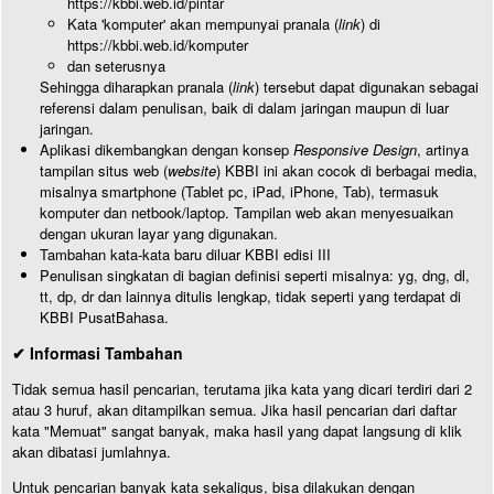
https://kbbi.web.id/pintar
Kata 'komputer' akan mempunyai pranala (
link
) di
https://kbbi.web.id/komputer
dan seterusnya
Sehingga diharapkan pranala (
link
) tersebut dapat digunakan sebagai
referensi dalam penulisan, baik di dalam jaringan maupun di luar
jaringan.
Aplikasi dikembangkan dengan konsep
Responsive Design
, artinya
tampilan situs web (
website
) KBBI ini akan cocok di berbagai media,
misalnya smartphone (Tablet pc, iPad, iPhone, Tab), termasuk
komputer dan netbook/laptop. Tampilan web akan menyesuaikan
dengan ukuran layar yang digunakan.
Tambahan kata-kata baru diluar KBBI edisi III
Penulisan singkatan di bagian definisi seperti misalnya: yg, dng, dl,
tt, dp, dr dan lainnya ditulis lengkap, tidak seperti yang terdapat di
KBBI PusatBahasa.
✔ Informasi Tambahan
Tidak semua hasil pencarian, terutama jika kata yang dicari terdiri dari 2
atau 3 huruf, akan ditampilkan semua. Jika hasil pencarian dari daftar
kata "Memuat" sangat banyak, maka hasil yang dapat langsung di klik
akan dibatasi jumlahnya.
Untuk pencarian banyak kata sekaligus, bisa dilakukan dengan