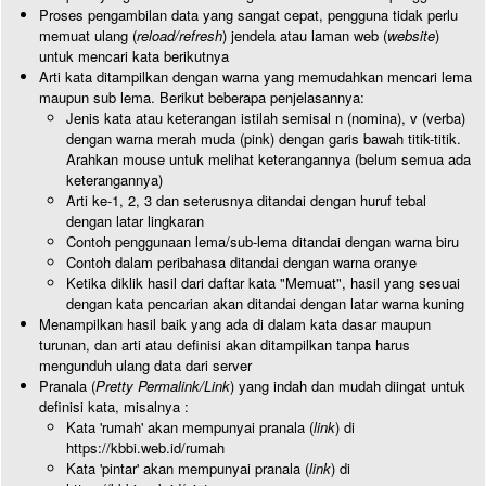
Proses pengambilan data yang sangat cepat, pengguna tidak perlu
memuat ulang (
reload/refresh
) jendela atau laman web (
website
)
untuk mencari kata berikutnya
Arti kata ditampilkan dengan warna yang memudahkan mencari lema
maupun sub lema. Berikut beberapa penjelasannya:
Jenis kata atau keterangan istilah semisal n (nomina), v (verba)
dengan warna merah muda (pink) dengan garis bawah titik-titik.
Arahkan mouse untuk melihat keterangannya (belum semua ada
keterangannya)
Arti ke-1, 2, 3 dan seterusnya ditandai dengan huruf tebal
dengan latar lingkaran
Contoh penggunaan lema/sub-lema ditandai dengan warna biru
Contoh dalam peribahasa ditandai dengan warna oranye
Ketika diklik hasil dari daftar kata "Memuat", hasil yang sesuai
dengan kata pencarian akan ditandai dengan latar warna kuning
Menampilkan hasil baik yang ada di dalam kata dasar maupun
turunan, dan arti atau definisi akan ditampilkan tanpa harus
mengunduh ulang data dari server
Pranala (
Pretty Permalink/Link
) yang indah dan mudah diingat untuk
definisi kata, misalnya :
Kata 'rumah' akan mempunyai pranala (
link
) di
https://kbbi.web.id/rumah
Kata 'pintar' akan mempunyai pranala (
link
) di