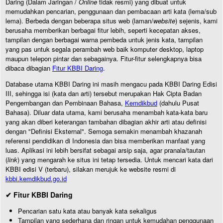
Daring (Dalam Jaringan /
Online
tidak resmi) yang dibuat untuk
memudahkan pencarian, penggunaan dan pembacaan arti kata (lema/sub
lema). Berbeda dengan beberapa situs web (laman/
website
) sejenis, kami
berusaha memberikan berbagai fitur lebih, seperti kecepatan akses,
tampilan dengan berbagai warna pembeda untuk jenis kata, tampilan
yang pas untuk segala perambah web baik komputer desktop, laptop
maupun telepon pintar dan sebagainya. Fitur-fitur selengkapnya bisa
dibaca dibagian
Fitur KBBI Daring
.
Database utama KBBI Daring ini masih mengacu pada KBBI Daring Edisi
III, sehingga isi (kata dan arti) tersebut merupakan Hak Cipta Badan
Pengembangan dan Pembinaan Bahasa,
Kemdikbud
(dahulu Pusat
Bahasa). Diluar data utama, kami berusaha menambah kata-kata baru
yang akan diberi keterangan tambahan dibagian akhir arti atau definisi
dengan "Definisi Eksternal". Semoga semakin menambah khazanah
referensi pendidikan di Indonesia dan bisa memberikan manfaat yang
luas. Aplikasi ini lebih bersifat sebagai arsip saja, agar pranala/tautan
(
link
) yang mengarah ke situs ini tetap tersedia. Untuk mencari kata dari
KBBI edisi V (terbaru), silakan merujuk ke website resmi di
kbbi.kemdikbud.go.id
✔ Fitur KBBI Daring
Pencarian satu kata atau banyak kata sekaligus
Tampilan yang sederhana dan ringan untuk kemudahan penggunaan