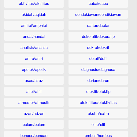
aktivitas/aktifitas
cabai/cabe
akidah/aqidah
cendekiawan/cendikiawan
amfibi/amphibi
daftar/daptar
andal/handal
dekoratif/dekoratip
analisis/analisa
dekret/dekrit
antre/antri
detail/detil
apotek/apotik
diagnosis/diagnosa
asas/azaz
durian/duren
atlet/atlit
efektif/efektip
atmosfer/atmosfir
efektifitas/efektivitas
azan/adzan
ekstra/extra
belum/belom
elite/elit
bengep/bengap
embus/hembus