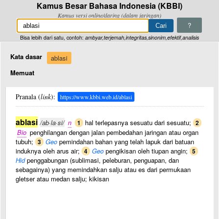
Kamus Besar Bahasa Indonesia (KBBI)
Kamus versi online/daring (dalam jaringan)
?
Bisa lebih dari satu, contoh:
ambyar,terjemah,integritas,sinonim,efektif,analisis
Kata dasar
ablasi
Memuat
Pranala (
link
):
https://www.kbbi.web.id/ablasi
ablasi
/ab·la·si/
n
hal terlepasnya sesuatu dari sesuatu;
1
2
Bio
penghilangan dengan jalan pembedahan jaringan atau organ
tubuh;
Geo
pemindahan bahan yang telah lapuk dari batuan
3
induknya oleh arus air;
Geo
pengikisan oleh tiupan angin;
4
5
Hid
penggabungan (sublimasi, peleburan, penguapan, dan
sebagainya) yang memindahkan salju atau es dari permukaan
gletser atau medan salju; kikisan