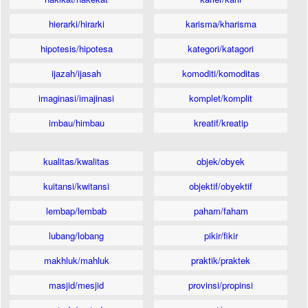
hierarki/hirarki
karisma/kharisma
hipotesis/hipotesa
kategori/katagori
ijazah/ijasah
komoditi/komoditas
imaginasi/imajinasi
komplet/komplit
imbau/himbau
kreatif/kreatip
kualitas/kwalitas
objek/obyek
kuitansi/kwitansi
objektif/obyektif
lembap/lembab
paham/faham
lubang/lobang
pikir/fikir
makhluk/mahluk
praktik/praktek
masjid/mesjid
provinsi/propinsi