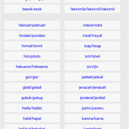
besok/esok
faksimile/faksimili/faksimil
februari/pebruari
indera/indra
fondasi/pondasi
insaf/insyaf
formal/formil
isap/hisap
foto/photo
istri/isteri
frekuensi/frekwensi
izin/ijin
gizi/gisi
jadwal/jadual
gladi/geladi
jenazah/jenasah
gubuk/gubug
jenderal/jendral
hadis/hadist
justru/justeru
hafal/hapal
karena/karna
hakikat/hakekat
karier/karir