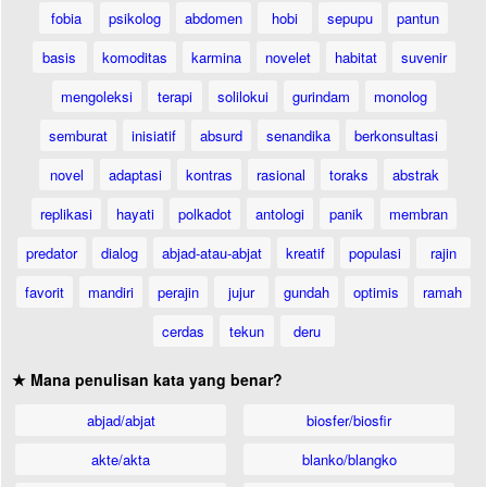
fobia
psikolog
abdomen
hobi
sepupu
pantun
basis
komoditas
karmina
novelet
habitat
suvenir
mengoleksi
terapi
solilokui
gurindam
monolog
semburat
inisiatif
absurd
senandika
berkonsultasi
novel
adaptasi
kontras
rasional
toraks
abstrak
replikasi
hayati
polkadot
antologi
panik
membran
predator
dialog
abjad-atau-abjat
kreatif
populasi
rajin
favorit
mandiri
perajin
jujur
gundah
optimis
ramah
cerdas
tekun
deru
★ Mana penulisan kata yang benar?
abjad/abjat
biosfer/biosfir
akte/akta
blanko/blangko