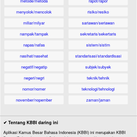
metode/metoda
rapot/rapor
menyolok/mencolok
risiko/resiko
miliar/milyar
sariawan/seriawan
nampak/tampak
sekretaris/sekertaris
napas/nafas
sistem/sistim
nasihat/nasehat
standarisasi/standardisasi
negatif/negatip
subjek/subyek
negeri/negri
teknik/tehnik
nomor/nomer
teknologi/tehnologi
november/nopember
zaman/jaman
✔ Tentang KBBI daring ini
Aplikasi Kamus Besar Bahasa Indonesia (KBBI) ini merupakan KBBI