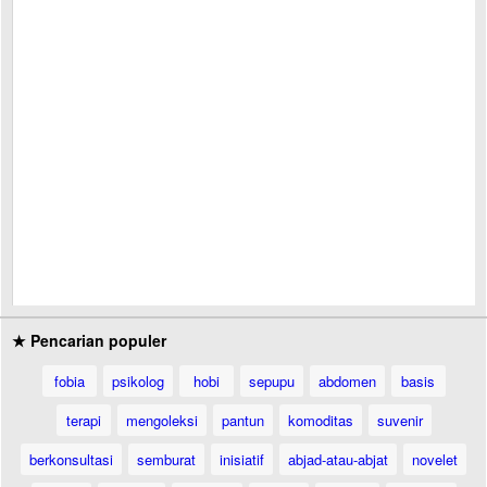
★ Pencarian populer
fobia
psikolog
hobi
sepupu
abdomen
basis
terapi
mengoleksi
pantun
komoditas
suvenir
berkonsultasi
semburat
inisiatif
abjad-atau-abjat
novelet