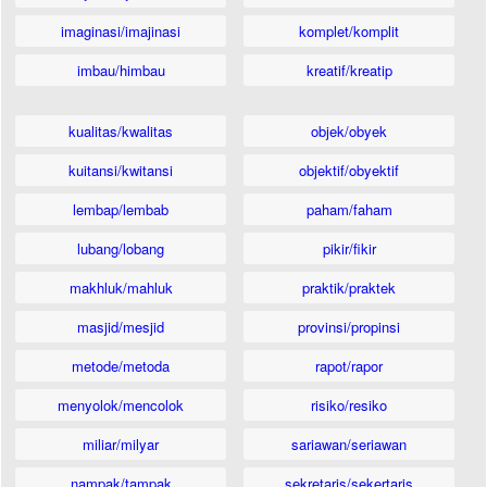
imaginasi/imajinasi
komplet/komplit
imbau/himbau
kreatif/kreatip
kualitas/kwalitas
objek/obyek
kuitansi/kwitansi
objektif/obyektif
lembap/lembab
paham/faham
lubang/lobang
pikir/fikir
makhluk/mahluk
praktik/praktek
masjid/mesjid
provinsi/propinsi
metode/metoda
rapot/rapor
menyolok/mencolok
risiko/resiko
miliar/milyar
sariawan/seriawan
nampak/tampak
sekretaris/sekertaris