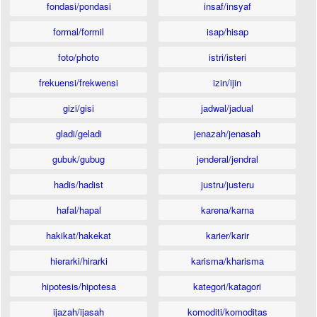
fondasi/pondasi
insaf/insyaf
formal/formil
isap/hisap
foto/photo
istri/isteri
frekuensi/frekwensi
izin/ijin
gizi/gisi
jadwal/jadual
gladi/geladi
jenazah/jenasah
gubuk/gubug
jenderal/jendral
hadis/hadist
justru/justeru
hafal/hapal
karena/karna
hakikat/hakekat
karier/karir
hierarki/hirarki
karisma/kharisma
hipotesis/hipotesa
kategori/katagori
ijazah/ijasah
komoditi/komoditas