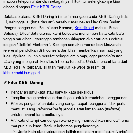
maupun telepon pintar dan sebagainya. Fitur-fitur selengkapnya bisa
dibaca dibagian
Fitur KBBI Daring
.
Database utama KBBI Daring ini masih mengacu pada KBBI Daring Edisi
III, sehingga isi (kata dan arti) tersebut merupakan Hak Cipta Badan
Pengembangan dan Pembinaan Bahasa,
Kemdikbud
(dahulu Pusat
Bahasa). Diluar data utama, kami berusaha menambah kata-kata baru
yang akan diberi keterangan tambahan dibagian akhir arti atau definisi
dengan "Definisi Eksternal". Semoga semakin menambah khazanah
referensi pendidikan di Indonesia dan bisa memberikan manfaat yang
luas. Aplikasi ini lebih bersifat sebagai arsip saja, agar pranala/tautan
(
link
) yang mengarah ke situs ini tetap tersedia. Untuk mencari kata dari
KBBI edisi V (terbaru), silakan merujuk ke website resmi di
kbbi.kemdikbud.go.id
✔ Fitur KBBI Daring
Pencarian satu kata atau banyak kata sekaligus
Tampilan yang sederhana dan ringan untuk kemudahan penggunaan
Proses pengambilan data yang sangat cepat, pengguna tidak perlu
memuat ulang (
reload/refresh
) jendela atau laman web (
website
)
untuk mencari kata berikutnya
Arti kata ditampilkan dengan warna yang memudahkan mencari lema
maupun sub lema. Berikut beberapa penjelasannya:
Jenis kata atau keterangan istilah semisal n (nomina), v (verba)