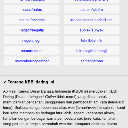
napas/nafas
sistem/sistim
nasihat/nasehat
standarisasi/standardisasi
negatif/negatip
subjek/subyek
negeri/negri
teknik/tehnik
nomor/nomer
teknologi/tehnologi
november/nopember
zaman/jaman
✔ Tentang KBBI daring ini
Aplikasi Kamus Besar Bahasa Indonesia (KBBI) ini merupakan KBBI
Daring (Dalam Jaringan /
Online
tidak resmi) yang dibuat untuk
memudahkan pencarian, penggunaan dan pembacaan arti kata (lema/sub
lema). Berbeda dengan beberapa situs web (laman/
website
) sejenis, kami
berusaha memberikan berbagai fitur lebih, seperti kecepatan akses,
tampilan dengan berbagai warna pembeda untuk jenis kata, tampilan
yang pas untuk segala perambah web baik komputer desktop, laptop