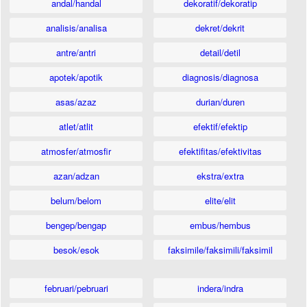
andal/handal
dekoratif/dekoratip
analisis/analisa
dekret/dekrit
antre/antri
detail/detil
apotek/apotik
diagnosis/diagnosa
asas/azaz
durian/duren
atlet/atlit
efektif/efektip
atmosfer/atmosfir
efektifitas/efektivitas
azan/adzan
ekstra/extra
belum/belom
elite/elit
bengep/bengap
embus/hembus
besok/esok
faksimile/faksimili/faksimil
februari/pebruari
indera/indra