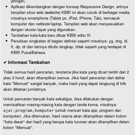
jaringan.
Aplikasi dikembangkan dengan konsep
Responsive Design
, artinya
tampilan situs web (
website
) KBBI ini akan cocok di berbagai media,
misalnya smartphone (Tablet pc, iPad, iPhone, Tab), termasuk
komputer dan netbook/laptop. Tampilan web akan menyesuaikan
dengan ukuran layar yang digunakan.
Tambahan kata-kata baru diluar KBBI edisi III
Penulisan singkatan di bagian definisi seperti misalnya: yg, dng, dl,
tt, dp, dr dan lainnya ditulis lengkap, tidak seperti yang terdapat di
KBBI PusatBahasa.
✔ Informasi Tambahan
Tidak semua hasil pencarian, terutama jika kata yang dicari terdiri dari 2
atau 3 huruf, akan ditampilkan semua. Jika hasil pencarian dari daftar
kata "Memuat" sangat banyak, maka hasil yang dapat langsung di klik
akan dibatasi jumlahnya.
Untuk pencarian banyak kata sekaligus, bisa dilakukan dengan
memisahkan masing-masing kata dengan tanda koma, misalnya:
(untuk mencari kata ajar, program dan
ajar,program,komputer
komputer). Jika ditemukan, hasil utama akan ditampilkan dalam kolom
"kata dasar" dan hasil yang berupa kata turunan akan ditampilkan dalam
kolom "Memuat".