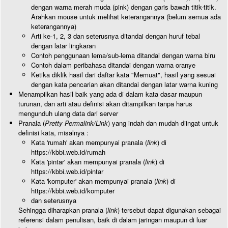
dengan warna merah muda (pink) dengan garis bawah titik-titik.
Arahkan mouse untuk melihat keterangannya (belum semua ada
keterangannya)
Arti ke-1, 2, 3 dan seterusnya ditandai dengan huruf tebal
dengan latar lingkaran
Contoh penggunaan lema/sub-lema ditandai dengan warna biru
Contoh dalam peribahasa ditandai dengan warna oranye
Ketika diklik hasil dari daftar kata "Memuat", hasil yang sesuai
dengan kata pencarian akan ditandai dengan latar warna kuning
Menampilkan hasil baik yang ada di dalam kata dasar maupun
turunan, dan arti atau definisi akan ditampilkan tanpa harus
mengunduh ulang data dari server
Pranala (
Pretty Permalink/Link
) yang indah dan mudah diingat untuk
definisi kata, misalnya :
Kata 'rumah' akan mempunyai pranala (
link
) di
https://kbbi.web.id/rumah
Kata 'pintar' akan mempunyai pranala (
link
) di
https://kbbi.web.id/pintar
Kata 'komputer' akan mempunyai pranala (
link
) di
https://kbbi.web.id/komputer
dan seterusnya
Sehingga diharapkan pranala (
link
) tersebut dapat digunakan sebagai
referensi dalam penulisan, baik di dalam jaringan maupun di luar