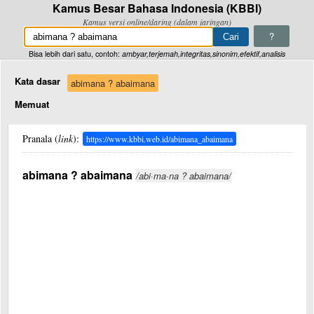
Kamus Besar Bahasa Indonesia (KBBI)
Kamus versi online/daring (dalam jaringan)
?
Bisa lebih dari satu, contoh:
ambyar,terjemah,integritas,sinonim,efektif,analisis
Kata dasar
abimana ? abaimana
Memuat
Pranala (
link
):
https://www.kbbi.web.id/abimana_abaimana
abimana ? abaimana
/abi·ma·na ? abaimana/