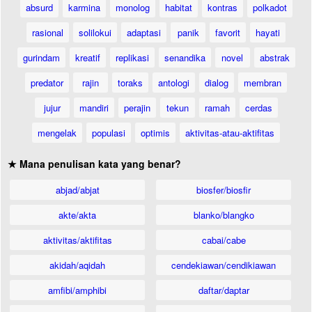
absurd
karmina
monolog
habitat
kontras
polkadot
rasional
solilokui
adaptasi
panik
favorit
hayati
gurindam
kreatif
replikasi
senandika
novel
abstrak
predator
rajin
toraks
antologi
dialog
membran
jujur
mandiri
perajin
tekun
ramah
cerdas
mengelak
populasi
optimis
aktivitas-atau-aktifitas
★ Mana penulisan kata yang benar?
abjad/abjat
biosfer/biosfir
akte/akta
blanko/blangko
aktivitas/aktifitas
cabai/cabe
akidah/aqidah
cendekiawan/cendikiawan
amfibi/amphibi
daftar/daptar