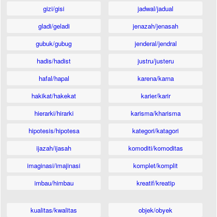
gizi/gisi
jadwal/jadual
gladi/geladi
jenazah/jenasah
gubuk/gubug
jenderal/jendral
hadis/hadist
justru/justeru
hafal/hapal
karena/karna
hakikat/hakekat
karier/karir
hierarki/hirarki
karisma/kharisma
hipotesis/hipotesa
kategori/katagori
ijazah/ijasah
komoditi/komoditas
imaginasi/imajinasi
komplet/komplit
imbau/himbau
kreatif/kreatip
kualitas/kwalitas
objek/obyek