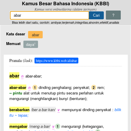
Kamus Besar Bahasa Indonesia (KBBI)
Kamus versi online/daring (dalam jaringan)
?
Bisa lebih dari satu, contoh:
ambyar,terjemah,integritas,sinonim,efektif,analisis
Kata dasar
abar
Memuat
daya
1
Pranala (
link
):
https://www.kbbi.web.id/abar
abar
n
abar-abar;
abar-abar
n
dinding penghalang; penyekat;
rem;
1
2
-- pintu
alat untuk menutup pintu secara perlahan untuk
mengurangi (menghilangkan) bunyi (benturan);
berabarkan
/ber·a·bar·kan/
v
mempunyai dinding penyekat :
bilik
itu ~ tepas;
mengabar
/meng·a·bar/
v
mengurangi (ketegangan,
1