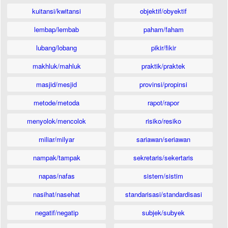
kuitansi/kwitansi
objektif/obyektif
lembap/lembab
paham/faham
lubang/lobang
pikir/fikir
makhluk/mahluk
praktik/praktek
masjid/mesjid
provinsi/propinsi
metode/metoda
rapot/rapor
menyolok/mencolok
risiko/resiko
miliar/milyar
sariawan/seriawan
nampak/tampak
sekretaris/sekertaris
napas/nafas
sistem/sistim
nasihat/nasehat
standarisasi/standardisasi
negatif/negatip
subjek/subyek