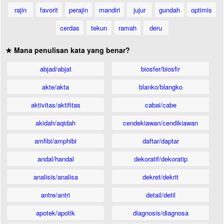
rajin
favorit
perajin
mandiri
jujur
gundah
optimis
cerdas
tekun
ramah
deru
★ Mana penulisan kata yang benar?
abjad/abjat
biosfer/biosfir
akte/akta
blanko/blangko
aktivitas/aktifitas
cabai/cabe
akidah/aqidah
cendekiawan/cendikiawan
amfibi/amphibi
daftar/daptar
andal/handal
dekoratif/dekoratip
analisis/analisa
dekret/dekrit
antre/antri
detail/detil
apotek/apotik
diagnosis/diagnosa