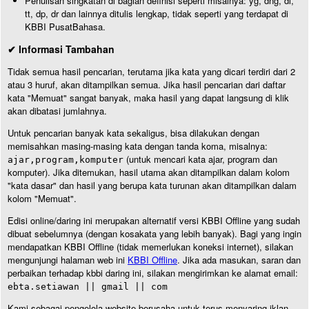
Penulisan singkatan di bagian definisi seperti misalnya: yg, dng, dl,
tt, dp, dr dan lainnya ditulis lengkap, tidak seperti yang terdapat di
KBBI PusatBahasa.
✔ Informasi Tambahan
Tidak semua hasil pencarian, terutama jika kata yang dicari terdiri dari 2
atau 3 huruf, akan ditampilkan semua. Jika hasil pencarian dari daftar
kata "Memuat" sangat banyak, maka hasil yang dapat langsung di klik
akan dibatasi jumlahnya.
Untuk pencarian banyak kata sekaligus, bisa dilakukan dengan
memisahkan masing-masing kata dengan tanda koma, misalnya:
(untuk mencari kata ajar, program dan
ajar,program,komputer
komputer). Jika ditemukan, hasil utama akan ditampilkan dalam kolom
"kata dasar" dan hasil yang berupa kata turunan akan ditampilkan dalam
kolom "Memuat".
Edisi online/daring ini merupakan alternatif versi KBBI Offline yang sudah
dibuat sebelumnya (dengan kosakata yang lebih banyak). Bagi yang ingin
mendapatkan KBBI Offline (tidak memerlukan koneksi internet), silakan
mengunjungi halaman web ini
KBBI Offline
. Jika ada masukan, saran dan
perbaikan terhadap kbbi daring ini, silakan mengirimkan ke alamat email:
ebta.setiawan || gmail || com
Kami sebagai pengelola website berusaha untuk terus menyaring iklan