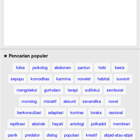
★ Pencarian populer
fobia
psikolog
abdomen
pantun
hobi
basis
sepupu
komoditas
karmina
novelet
habitat
suvenir
mengoleksi
gurindam
terapi
solilokui
semburat
monolog
inisiatif
absurd
senandika
novel
berkonsultasi
adaptasi
kontras
toraks
rasional
replikasi
abstrak
hayati
antologi
polkadot
membran
panik
predator
dialog
populasi
kreatif
abjad-atau-abjat