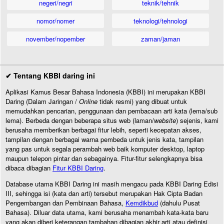
negeri/negri
teknik/tehnik
nomor/nomer
teknologi/tehnologi
november/nopember
zaman/jaman
✔ Tentang KBBI daring ini
Aplikasi Kamus Besar Bahasa Indonesia (KBBI) ini merupakan KBBI
Daring (Dalam Jaringan /
Online
tidak resmi) yang dibuat untuk
memudahkan pencarian, penggunaan dan pembacaan arti kata (lema/sub
lema). Berbeda dengan beberapa situs web (laman/
website
) sejenis, kami
berusaha memberikan berbagai fitur lebih, seperti kecepatan akses,
tampilan dengan berbagai warna pembeda untuk jenis kata, tampilan
yang pas untuk segala perambah web baik komputer desktop, laptop
maupun telepon pintar dan sebagainya. Fitur-fitur selengkapnya bisa
dibaca dibagian
Fitur KBBI Daring
.
Database utama KBBI Daring ini masih mengacu pada KBBI Daring Edisi
III, sehingga isi (kata dan arti) tersebut merupakan Hak Cipta Badan
Pengembangan dan Pembinaan Bahasa,
Kemdikbud
(dahulu Pusat
Bahasa). Diluar data utama, kami berusaha menambah kata-kata baru
yang akan diberi keterangan tambahan dibagian akhir arti atau definisi