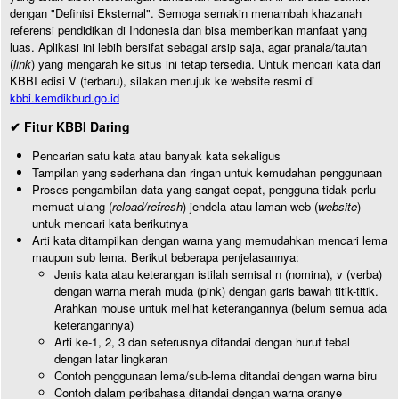
dengan "Definisi Eksternal". Semoga semakin menambah khazanah
referensi pendidikan di Indonesia dan bisa memberikan manfaat yang
luas. Aplikasi ini lebih bersifat sebagai arsip saja, agar pranala/tautan
(
link
) yang mengarah ke situs ini tetap tersedia. Untuk mencari kata dari
KBBI edisi V (terbaru), silakan merujuk ke website resmi di
kbbi.kemdikbud.go.id
✔ Fitur KBBI Daring
Pencarian satu kata atau banyak kata sekaligus
Tampilan yang sederhana dan ringan untuk kemudahan penggunaan
Proses pengambilan data yang sangat cepat, pengguna tidak perlu
memuat ulang (
reload/refresh
) jendela atau laman web (
website
)
untuk mencari kata berikutnya
Arti kata ditampilkan dengan warna yang memudahkan mencari lema
maupun sub lema. Berikut beberapa penjelasannya:
Jenis kata atau keterangan istilah semisal n (nomina), v (verba)
dengan warna merah muda (pink) dengan garis bawah titik-titik.
Arahkan mouse untuk melihat keterangannya (belum semua ada
keterangannya)
Arti ke-1, 2, 3 dan seterusnya ditandai dengan huruf tebal
dengan latar lingkaran
Contoh penggunaan lema/sub-lema ditandai dengan warna biru
Contoh dalam peribahasa ditandai dengan warna oranye