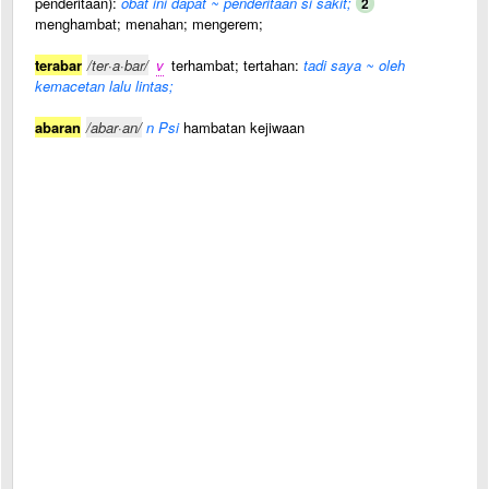
penderitaan):
obat ini dapat ~ penderitaan si sakit;
2
menghambat; menahan; mengerem;
terabar
/ter·a·bar/
v
terhambat; tertahan:
tadi saya ~ oleh
kemacetan lalu lintas;
abaran
/abar·an/
n Psi
hambatan kejiwaan