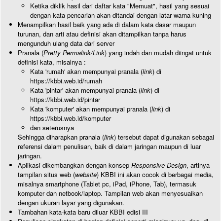
Ketika diklik hasil dari daftar kata "Memuat", hasil yang sesuai
dengan kata pencarian akan ditandai dengan latar warna kuning
Menampilkan hasil baik yang ada di dalam kata dasar maupun
turunan, dan arti atau definisi akan ditampilkan tanpa harus
mengunduh ulang data dari server
Pranala (
Pretty Permalink/Link
) yang indah dan mudah diingat untuk
definisi kata, misalnya :
Kata 'rumah' akan mempunyai pranala (
link
) di
https://kbbi.web.id/rumah
Kata 'pintar' akan mempunyai pranala (
link
) di
https://kbbi.web.id/pintar
Kata 'komputer' akan mempunyai pranala (
link
) di
https://kbbi.web.id/komputer
dan seterusnya
Sehingga diharapkan pranala (
link
) tersebut dapat digunakan sebagai
referensi dalam penulisan, baik di dalam jaringan maupun di luar
jaringan.
Aplikasi dikembangkan dengan konsep
Responsive Design
, artinya
tampilan situs web (
website
) KBBI ini akan cocok di berbagai media,
misalnya smartphone (Tablet pc, iPad, iPhone, Tab), termasuk
komputer dan netbook/laptop. Tampilan web akan menyesuaikan
dengan ukuran layar yang digunakan.
Tambahan kata-kata baru diluar KBBI edisi III