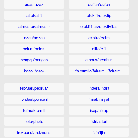
asas/azaz
durian/duren
atlet/atlit
efektif/efektip
atmosfer/atmosfir
efektifitas/efektivitas
azan/adzan
ekstra/extra
belum/belom
elite/elit
bengep/bengap
embus/hembus
besok/esok
faksimile/faksimili/faksimil
februari/pebruari
indera/indra
fondasi/pondasi
insaf/insyaf
formal/formil
isap/hisap
foto/photo
istri/isteri
frekuensi/frekwensi
izin/ijin