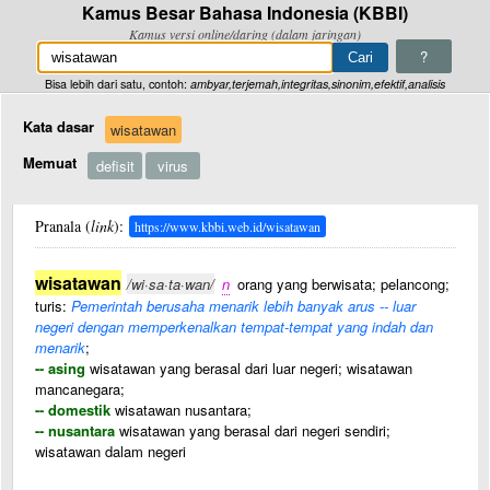
Kamus Besar Bahasa Indonesia (KBBI)
Kamus versi online/daring (dalam jaringan)
?
Bisa lebih dari satu, contoh:
ambyar,terjemah,integritas,sinonim,efektif,analisis
Kata dasar
wisatawan
Memuat
defisit
virus
Pranala (
link
):
https://www.kbbi.web.id/wisatawan
wisatawan
/wi·sa·ta·wan/
n
orang yang berwisata; pelancong;
turis:
Pemerintah berusaha menarik lebih banyak arus -- luar
negeri dengan memperkenalkan tempat-tempat yang indah dan
menarik
;
-- asing
wisatawan yang berasal dari luar negeri; wisatawan
mancanegara;
-- domestik
wisatawan nusantara;
-- nusantara
wisatawan yang berasal dari negeri sendiri;
wisatawan dalam negeri