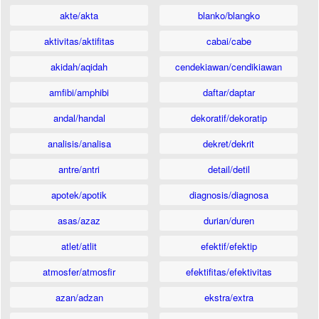
akte/akta
blanko/blangko
aktivitas/aktifitas
cabai/cabe
akidah/aqidah
cendekiawan/cendikiawan
amfibi/amphibi
daftar/daptar
andal/handal
dekoratif/dekoratip
analisis/analisa
dekret/dekrit
antre/antri
detail/detil
apotek/apotik
diagnosis/diagnosa
asas/azaz
durian/duren
atlet/atlit
efektif/efektip
atmosfer/atmosfir
efektifitas/efektivitas
azan/adzan
ekstra/extra