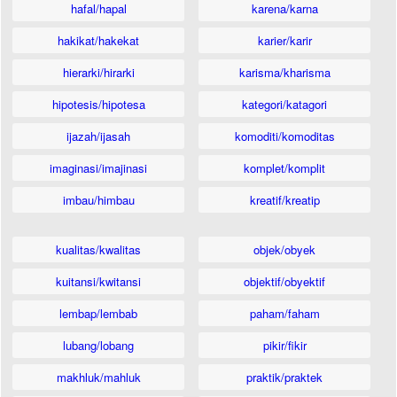
hafal/hapal
karena/karna
hakikat/hakekat
karier/karir
hierarki/hirarki
karisma/kharisma
hipotesis/hipotesa
kategori/katagori
ijazah/ijasah
komoditi/komoditas
imaginasi/imajinasi
komplet/komplit
imbau/himbau
kreatif/kreatip
kualitas/kwalitas
objek/obyek
kuitansi/kwitansi
objektif/obyektif
lembap/lembab
paham/faham
lubang/lobang
pikir/fikir
makhluk/mahluk
praktik/praktek