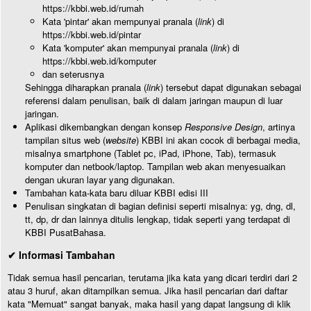
https://kbbi.web.id/rumah
Kata 'pintar' akan mempunyai pranala (
link
) di
https://kbbi.web.id/pintar
Kata 'komputer' akan mempunyai pranala (
link
) di
https://kbbi.web.id/komputer
dan seterusnya
Sehingga diharapkan pranala (
link
) tersebut dapat digunakan sebagai
referensi dalam penulisan, baik di dalam jaringan maupun di luar
jaringan.
Aplikasi dikembangkan dengan konsep
Responsive Design
, artinya
tampilan situs web (
website
) KBBI ini akan cocok di berbagai media,
misalnya smartphone (Tablet pc, iPad, iPhone, Tab), termasuk
komputer dan netbook/laptop. Tampilan web akan menyesuaikan
dengan ukuran layar yang digunakan.
Tambahan kata-kata baru diluar KBBI edisi III
Penulisan singkatan di bagian definisi seperti misalnya: yg, dng, dl,
tt, dp, dr dan lainnya ditulis lengkap, tidak seperti yang terdapat di
KBBI PusatBahasa.
✔ Informasi Tambahan
Tidak semua hasil pencarian, terutama jika kata yang dicari terdiri dari 2
atau 3 huruf, akan ditampilkan semua. Jika hasil pencarian dari daftar
kata "Memuat" sangat banyak, maka hasil yang dapat langsung di klik