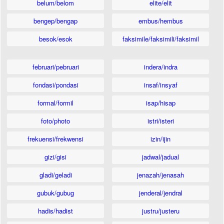
belum/belom
elite/elit
bengep/bengap
embus/hembus
besok/esok
faksimile/faksimili/faksimil
februari/pebruari
indera/indra
fondasi/pondasi
insaf/insyaf
formal/formil
isap/hisap
foto/photo
istri/isteri
frekuensi/frekwensi
izin/ijin
gizi/gisi
jadwal/jadual
gladi/geladi
jenazah/jenasah
gubuk/gubug
jenderal/jendral
hadis/hadist
justru/justeru