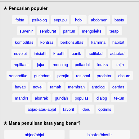
★ Pencarian populer
fobia
psikolog
sepupu
hobi
abdomen
basis
suvenir
semburat
pantun
mengoleksi
terapi
komoditas
kontras
berkonsultasi
karmina
habitat
novelet
inisiatif
kreatif
panik
solilokui
adaptasi
replikasi
jujur
monolog
polkadot
toraks
rajin
senandika
gurindam
perajin
rasional
predator
absurd
hayati
novel
ramah
membran
antologi
cerdas
mandiri
abstrak
gundah
populasi
dialog
tekun
abjad-atau-abjat
favorit
deru
optimis
★ Mana penulisan kata yang benar?
abjad/abjat
biosfer/biosfir