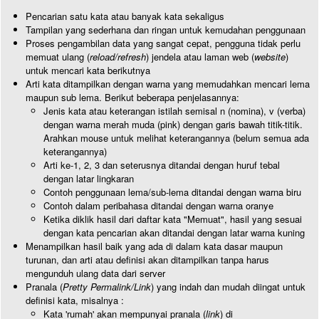
Pencarian satu kata atau banyak kata sekaligus
Tampilan yang sederhana dan ringan untuk kemudahan penggunaan
Proses pengambilan data yang sangat cepat, pengguna tidak perlu
memuat ulang (
reload/refresh
) jendela atau laman web (
website
)
untuk mencari kata berikutnya
Arti kata ditampilkan dengan warna yang memudahkan mencari lema
maupun sub lema. Berikut beberapa penjelasannya:
Jenis kata atau keterangan istilah semisal n (nomina), v (verba)
dengan warna merah muda (pink) dengan garis bawah titik-titik.
Arahkan mouse untuk melihat keterangannya (belum semua ada
keterangannya)
Arti ke-1, 2, 3 dan seterusnya ditandai dengan huruf tebal
dengan latar lingkaran
Contoh penggunaan lema/sub-lema ditandai dengan warna biru
Contoh dalam peribahasa ditandai dengan warna oranye
Ketika diklik hasil dari daftar kata "Memuat", hasil yang sesuai
dengan kata pencarian akan ditandai dengan latar warna kuning
Menampilkan hasil baik yang ada di dalam kata dasar maupun
turunan, dan arti atau definisi akan ditampilkan tanpa harus
mengunduh ulang data dari server
Pranala (
Pretty Permalink/Link
) yang indah dan mudah diingat untuk
definisi kata, misalnya :
Kata 'rumah' akan mempunyai pranala (
link
) di