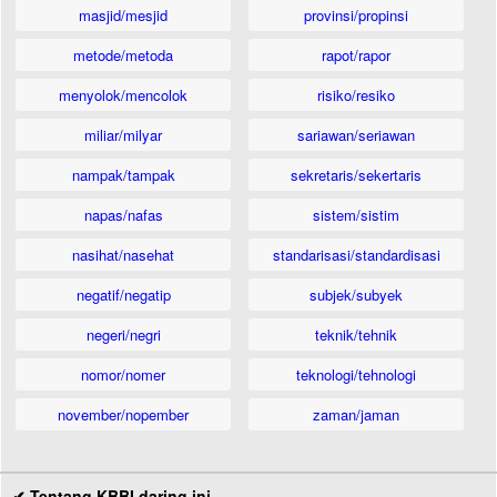
masjid/mesjid
provinsi/propinsi
metode/metoda
rapot/rapor
menyolok/mencolok
risiko/resiko
miliar/milyar
sariawan/seriawan
nampak/tampak
sekretaris/sekertaris
napas/nafas
sistem/sistim
nasihat/nasehat
standarisasi/standardisasi
negatif/negatip
subjek/subyek
negeri/negri
teknik/tehnik
nomor/nomer
teknologi/tehnologi
november/nopember
zaman/jaman
✔ Tentang KBBI daring ini