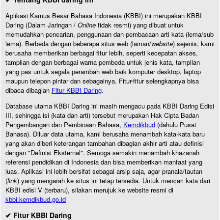
Aplikasi Kamus Besar Bahasa Indonesia (KBBI) ini merupakan KBBI
Daring (Dalam Jaringan /
Online
tidak resmi) yang dibuat untuk
memudahkan pencarian, penggunaan dan pembacaan arti kata (lema/sub
lema). Berbeda dengan beberapa situs web (laman/
website
) sejenis, kami
berusaha memberikan berbagai fitur lebih, seperti kecepatan akses,
tampilan dengan berbagai warna pembeda untuk jenis kata, tampilan
yang pas untuk segala perambah web baik komputer desktop, laptop
maupun telepon pintar dan sebagainya. Fitur-fitur selengkapnya bisa
dibaca dibagian
Fitur KBBI Daring
.
Database utama KBBI Daring ini masih mengacu pada KBBI Daring Edisi
III, sehingga isi (kata dan arti) tersebut merupakan Hak Cipta Badan
Pengembangan dan Pembinaan Bahasa,
Kemdikbud
(dahulu Pusat
Bahasa). Diluar data utama, kami berusaha menambah kata-kata baru
yang akan diberi keterangan tambahan dibagian akhir arti atau definisi
dengan "Definisi Eksternal". Semoga semakin menambah khazanah
referensi pendidikan di Indonesia dan bisa memberikan manfaat yang
luas. Aplikasi ini lebih bersifat sebagai arsip saja, agar pranala/tautan
(
link
) yang mengarah ke situs ini tetap tersedia. Untuk mencari kata dari
KBBI edisi V (terbaru), silakan merujuk ke website resmi di
kbbi.kemdikbud.go.id
✔ Fitur KBBI Daring