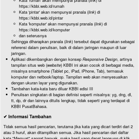
Kata 'rumah' akan mempunyai pranala (
link
) di
https://kbbi.web.id/rumah
Kata 'pintar' akan mempunyai pranala (
link
) di
https://kbbi.web.id/pintar
Kata 'komputer' akan mempunyai pranala (
link
) di
https://kbbi.web.id/komputer
dan seterusnya
Sehingga diharapkan pranala (
link
) tersebut dapat digunakan sebagai
referensi dalam penulisan, baik di dalam jaringan maupun di luar
jaringan.
Aplikasi dikembangkan dengan konsep
Responsive Design
, artinya
tampilan situs web (
website
) KBBI ini akan cocok di berbagai media,
misalnya smartphone (Tablet pc, iPad, iPhone, Tab), termasuk
komputer dan netbook/laptop. Tampilan web akan menyesuaikan
dengan ukuran layar yang digunakan.
Tambahan kata-kata baru diluar KBBI edisi III
Penulisan singkatan di bagian definisi seperti misalnya: yg, dng, dl,
tt, dp, dr dan lainnya ditulis lengkap, tidak seperti yang terdapat di
KBBI PusatBahasa.
✔ Informasi Tambahan
Tidak semua hasil pencarian, terutama jika kata yang dicari terdiri dari 2
atau 3 huruf, akan ditampilkan semua. Jika hasil pencarian dari daftar
kata "Memuat" sangat banyak, maka hasil yang dapat langsung di klik