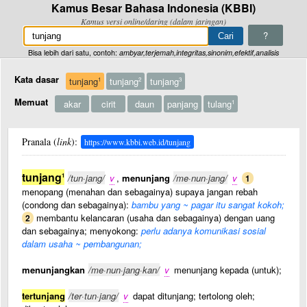
Kamus Besar Bahasa Indonesia (KBBI)
Kamus versi online/daring (dalam jaringan)
?
Bisa lebih dari satu, contoh:
ambyar,terjemah,integritas,sinonim,efektif,analisis
Kata dasar
tunjang
tunjang
tunjang
1
2
3
Memuat
akar
cirit
daun
panjang
tulang
1
Pranala (
link
):
https://www.kbbi.web.id/tunjang
tunjang
1
/tun·jang/
v
,
menunjang
/me·nun·jang/
v
1
menopang (menahan dan sebagainya) supaya jangan rebah
(condong dan sebagainya):
bambu yang ~ pagar itu sangat kokoh;
membantu kelancaran (usaha dan sebagainya) dengan uang
2
dan sebagainya; menyokong:
perlu adanya komunikasi sosial
dalam usaha ~ pembangunan;
menunjangkan
/me·nun·jang·kan/
v
menunjang kepada (untuk);
tertunjang
/ter·tun·jang/
v
dapat ditunjang; tertolong oleh;