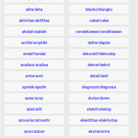
akte/akta
blanko/blangko
aktivitas/aktifitas
cabai/cabe
akidah/aqidah
cendekiawan/cendikiawan
amfibi/amphibi
daftar/daptar
andal/handal
dekoratif/dekoratip
analisis/analisa
dekret/dekrit
antre/antri
detail/detil
apotek/apotik
diagnosis/diagnosa
asas/azaz
durian/duren
atlet/atlit
efektif/efektip
atmosfer/atmosfir
efektifitas/efektivitas
azan/adzan
ekstra/extra