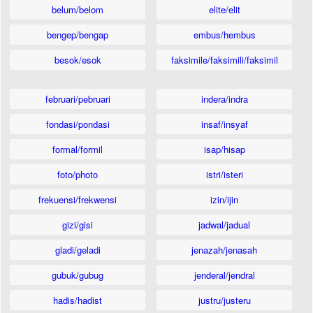
belum/belom
elite/elit
bengep/bengap
embus/hembus
besok/esok
faksimile/faksimili/faksimil
februari/pebruari
indera/indra
fondasi/pondasi
insaf/insyaf
formal/formil
isap/hisap
foto/photo
istri/isteri
frekuensi/frekwensi
izin/ijin
gizi/gisi
jadwal/jadual
gladi/geladi
jenazah/jenasah
gubuk/gubug
jenderal/jendral
hadis/hadist
justru/justeru