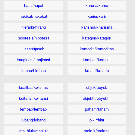
hafal/hapal
karena/karna
hakikat/hakekat
karier/karir
hierarki/hirarki
karisma/kharisma
hipotesis/hipotesa
kategori/katagori
ijazah/ijasah
komoditi/komoditas
imaginasi/imajinasi
komplet/komplit
imbau/himbau
kreatif/kreatip
kualitas/kwalitas
objek/obyek
kuitansi/kwitansi
objektif/obyektif
lembap/lembab
paham/faham
lubang/lobang
pikir/fikir
makhluk/mahluk
praktik/praktek