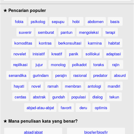
★ Pencarian populer
fobia
psikolog
sepupu
hobi
abdomen
basis
suvenir
semburat
pantun
mengoleksi
terapi
komoditas
kontras
berkonsultasi
karmina
habitat
novelet
inisiatif
kreatif
panik
solilokui
adaptasi
replikasi
jujur
monolog
polkadot
toraks
rajin
senandika
gurindam
perajin
rasional
predator
absurd
hayati
novel
ramah
membran
antologi
mandiri
cerdas
abstrak
gundah
populasi
dialog
tekun
abjad-atau-abjat
favorit
deru
optimis
★ Mana penulisan kata yang benar?
abjad/abjat
biosfer/biosfir