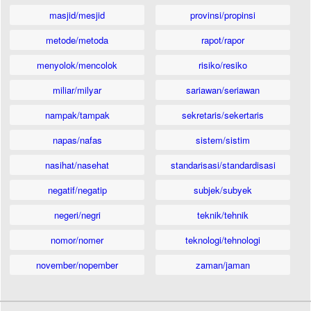
masjid/mesjid
provinsi/propinsi
metode/metoda
rapot/rapor
menyolok/mencolok
risiko/resiko
miliar/milyar
sariawan/seriawan
nampak/tampak
sekretaris/sekertaris
napas/nafas
sistem/sistim
nasihat/nasehat
standarisasi/standardisasi
negatif/negatip
subjek/subyek
negeri/negri
teknik/tehnik
nomor/nomer
teknologi/tehnologi
november/nopember
zaman/jaman