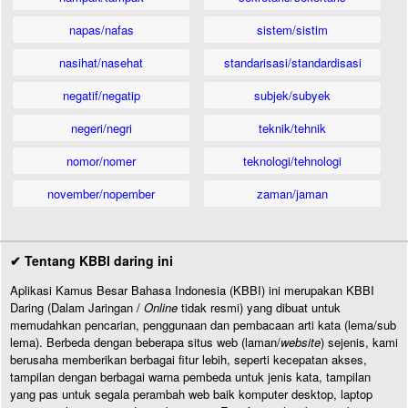
napas/nafas
sistem/sistim
nasihat/nasehat
standarisasi/standardisasi
negatif/negatip
subjek/subyek
negeri/negri
teknik/tehnik
nomor/nomer
teknologi/tehnologi
november/nopember
zaman/jaman
✔ Tentang KBBI daring ini
Aplikasi Kamus Besar Bahasa Indonesia (KBBI) ini merupakan KBBI
Daring (Dalam Jaringan /
Online
tidak resmi) yang dibuat untuk
memudahkan pencarian, penggunaan dan pembacaan arti kata (lema/sub
lema). Berbeda dengan beberapa situs web (laman/
website
) sejenis, kami
berusaha memberikan berbagai fitur lebih, seperti kecepatan akses,
tampilan dengan berbagai warna pembeda untuk jenis kata, tampilan
yang pas untuk segala perambah web baik komputer desktop, laptop