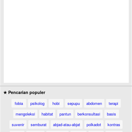
★ Pencarian populer
fobia
psikolog
hobi
sepupu
abdomen
terapi
mengoleksi
habitat
pantun
berkonsultasi
basis
suvenir
semburat
abjad-atau-abjat
polkadot
kontras