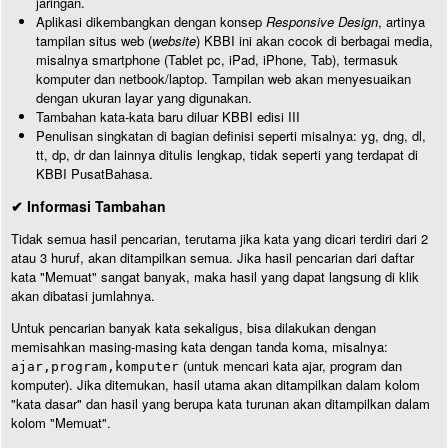
jaringan.
Aplikasi dikembangkan dengan konsep
Responsive Design
, artinya
tampilan situs web (
website
) KBBI ini akan cocok di berbagai media,
misalnya smartphone (Tablet pc, iPad, iPhone, Tab), termasuk
komputer dan netbook/laptop. Tampilan web akan menyesuaikan
dengan ukuran layar yang digunakan.
Tambahan kata-kata baru diluar KBBI edisi III
Penulisan singkatan di bagian definisi seperti misalnya: yg, dng, dl,
tt, dp, dr dan lainnya ditulis lengkap, tidak seperti yang terdapat di
KBBI PusatBahasa.
✔ Informasi Tambahan
Tidak semua hasil pencarian, terutama jika kata yang dicari terdiri dari 2
atau 3 huruf, akan ditampilkan semua. Jika hasil pencarian dari daftar
kata "Memuat" sangat banyak, maka hasil yang dapat langsung di klik
akan dibatasi jumlahnya.
Untuk pencarian banyak kata sekaligus, bisa dilakukan dengan
memisahkan masing-masing kata dengan tanda koma, misalnya:
(untuk mencari kata ajar, program dan
ajar,program,komputer
komputer). Jika ditemukan, hasil utama akan ditampilkan dalam kolom
"kata dasar" dan hasil yang berupa kata turunan akan ditampilkan dalam
kolom "Memuat".