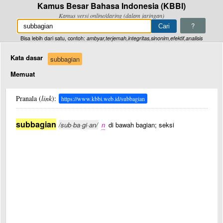
Kamus Besar Bahasa Indonesia (KBBI)
Kamus versi online/daring (dalam jaringan)
?
Bisa lebih dari satu, contoh:
ambyar,terjemah,integritas,sinonim,efektif,analisis
Kata dasar
subbagian
Memuat
Pranala (
link
):
https://www.kbbi.web.id/subbagian
subbagian
/sub·ba·gi·an/
n
di bawah bagian; seksi