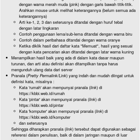
dengan warna merah muda (pink) dengan garis bawah titik-titik.
Arahkan mouse untuk melihat keterangannya (belum semua ada
keterangannya)
Arti ke-1, 2, 3 dan seterusnya ditandai dengan huruf tebal
dengan latar lingkaran
Contoh penggunaan lema/sub-lema ditandai dengan warna biru
Contoh dalam peribahasa ditandai dengan warna oranye
Ketika diklik hasil dari daftar kata "Memuat", hasil yang sesuai
dengan kata pencarian akan ditandai dengan latar warna kuning
Menampilkan hasil baik yang ada di dalam kata dasar maupun
turunan, dan arti atau definisi akan ditampilkan tanpa harus
mengunduh ulang data dari server
Pranala (
Pretty Permalink/Link
) yang indah dan mudah diingat untuk
definisi kata, misalnya :
Kata 'rumah' akan mempunyai pranala (
link
) di
https://kbbi.web.id/rumah
Kata 'pintar' akan mempunyai pranala (
link
) di
https://kbbi.web.id/pintar
Kata 'komputer' akan mempunyai pranala (
link
) di
https://kbbi.web.id/komputer
dan seterusnya
Sehingga diharapkan pranala (
link
) tersebut dapat digunakan sebagai
referensi dalam penulisan, baik di dalam jaringan maupun di luar