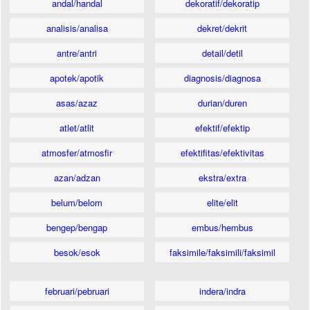
andal/handal
dekoratif/dekoratip
analisis/analisa
dekret/dekrit
antre/antri
detail/detil
apotek/apotik
diagnosis/diagnosa
asas/azaz
durian/duren
atlet/atlit
efektif/efektip
atmosfer/atmosfir
efektifitas/efektivitas
azan/adzan
ekstra/extra
belum/belom
elite/elit
bengep/bengap
embus/hembus
besok/esok
faksimile/faksimili/faksimil
februari/pebruari
indera/indra