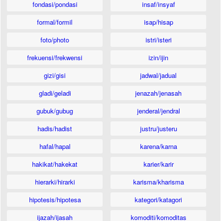
fondasi/pondasi
insaf/insyaf
formal/formil
isap/hisap
foto/photo
istri/isteri
frekuensi/frekwensi
izin/ijin
gizi/gisi
jadwal/jadual
gladi/geladi
jenazah/jenasah
gubuk/gubug
jenderal/jendral
hadis/hadist
justru/justeru
hafal/hapal
karena/karna
hakikat/hakekat
karier/karir
hierarki/hirarki
karisma/kharisma
hipotesis/hipotesa
kategori/katagori
ijazah/ijasah
komoditi/komoditas