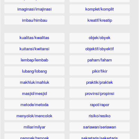
imaginasi/imajinasi
komplet/komplit
imbau/himbau
kreatif/kreatip
kualitas/kwalitas
objek/obyek
kuitansi/kwitansi
objektif/obyektif
lembap/lembab
paham/faham
lubang/lobang
pikir/fikir
makhluk/mahluk
praktik/praktek
masjid/mesjid
provinsi/propinsi
metode/metoda
rapot/rapor
menyolok/mencolok
risiko/resiko
miliar/milyar
sariawan/seriawan
nampak/tampak
sekretaris/sekertaris