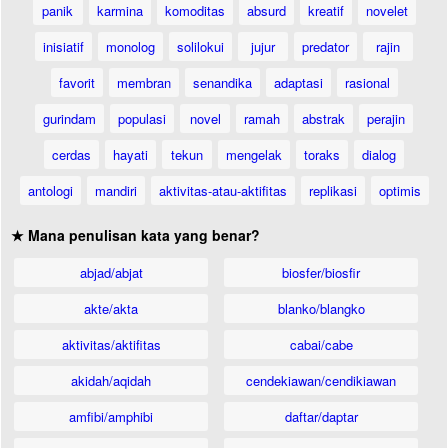
panik
karmina
komoditas
absurd
kreatif
novelet
inisiatif
monolog
solilokui
jujur
predator
rajin
favorit
membran
senandika
adaptasi
rasional
gurindam
populasi
novel
ramah
abstrak
perajin
cerdas
hayati
tekun
mengelak
toraks
dialog
antologi
mandiri
aktivitas-atau-aktifitas
replikasi
optimis
★ Mana penulisan kata yang benar?
abjad/abjat
biosfer/biosfir
akte/akta
blanko/blangko
aktivitas/aktifitas
cabai/cabe
akidah/aqidah
cendekiawan/cendikiawan
amfibi/amphibi
daftar/daptar