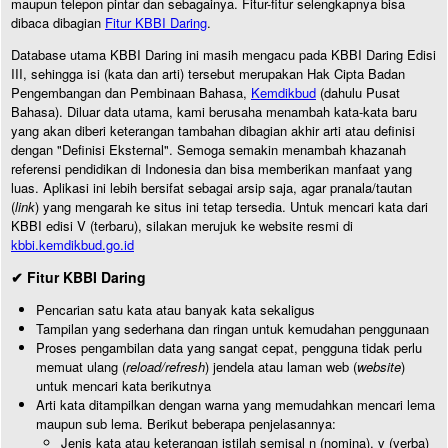
maupun telepon pintar dan sebagainya. Fitur-fitur selengkapnya bisa
dibaca dibagian
Fitur KBBI Daring
.
Database utama KBBI Daring ini masih mengacu pada KBBI Daring Edisi
III, sehingga isi (kata dan arti) tersebut merupakan Hak Cipta Badan
Pengembangan dan Pembinaan Bahasa,
Kemdikbud
(dahulu Pusat
Bahasa). Diluar data utama, kami berusaha menambah kata-kata baru
yang akan diberi keterangan tambahan dibagian akhir arti atau definisi
dengan "Definisi Eksternal". Semoga semakin menambah khazanah
referensi pendidikan di Indonesia dan bisa memberikan manfaat yang
luas. Aplikasi ini lebih bersifat sebagai arsip saja, agar pranala/tautan
(
link
) yang mengarah ke situs ini tetap tersedia. Untuk mencari kata dari
KBBI edisi V (terbaru), silakan merujuk ke website resmi di
kbbi.kemdikbud.go.id
✔ Fitur KBBI Daring
Pencarian satu kata atau banyak kata sekaligus
Tampilan yang sederhana dan ringan untuk kemudahan penggunaan
Proses pengambilan data yang sangat cepat, pengguna tidak perlu
memuat ulang (
reload/refresh
) jendela atau laman web (
website
)
untuk mencari kata berikutnya
Arti kata ditampilkan dengan warna yang memudahkan mencari lema
maupun sub lema. Berikut beberapa penjelasannya:
Jenis kata atau keterangan istilah semisal n (nomina), v (verba)