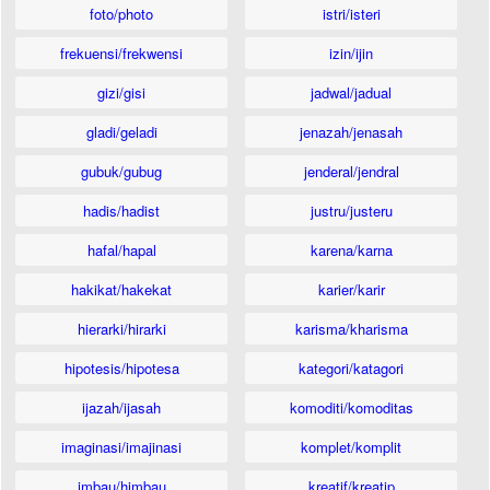
foto/photo
istri/isteri
frekuensi/frekwensi
izin/ijin
gizi/gisi
jadwal/jadual
gladi/geladi
jenazah/jenasah
gubuk/gubug
jenderal/jendral
hadis/hadist
justru/justeru
hafal/hapal
karena/karna
hakikat/hakekat
karier/karir
hierarki/hirarki
karisma/kharisma
hipotesis/hipotesa
kategori/katagori
ijazah/ijasah
komoditi/komoditas
imaginasi/imajinasi
komplet/komplit
imbau/himbau
kreatif/kreatip