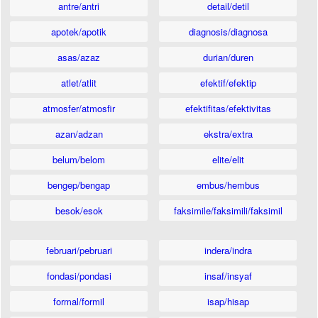
antre/antri
detail/detil
apotek/apotik
diagnosis/diagnosa
asas/azaz
durian/duren
atlet/atlit
efektif/efektip
atmosfer/atmosfir
efektifitas/efektivitas
azan/adzan
ekstra/extra
belum/belom
elite/elit
bengep/bengap
embus/hembus
besok/esok
faksimile/faksimili/faksimil
februari/pebruari
indera/indra
fondasi/pondasi
insaf/insyaf
formal/formil
isap/hisap