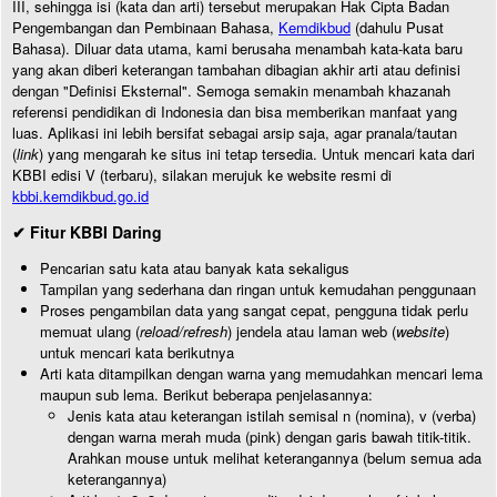
III, sehingga isi (kata dan arti) tersebut merupakan Hak Cipta Badan
Pengembangan dan Pembinaan Bahasa,
Kemdikbud
(dahulu Pusat
Bahasa). Diluar data utama, kami berusaha menambah kata-kata baru
yang akan diberi keterangan tambahan dibagian akhir arti atau definisi
dengan "Definisi Eksternal". Semoga semakin menambah khazanah
referensi pendidikan di Indonesia dan bisa memberikan manfaat yang
luas. Aplikasi ini lebih bersifat sebagai arsip saja, agar pranala/tautan
(
link
) yang mengarah ke situs ini tetap tersedia. Untuk mencari kata dari
KBBI edisi V (terbaru), silakan merujuk ke website resmi di
kbbi.kemdikbud.go.id
✔ Fitur KBBI Daring
Pencarian satu kata atau banyak kata sekaligus
Tampilan yang sederhana dan ringan untuk kemudahan penggunaan
Proses pengambilan data yang sangat cepat, pengguna tidak perlu
memuat ulang (
reload/refresh
) jendela atau laman web (
website
)
untuk mencari kata berikutnya
Arti kata ditampilkan dengan warna yang memudahkan mencari lema
maupun sub lema. Berikut beberapa penjelasannya:
Jenis kata atau keterangan istilah semisal n (nomina), v (verba)
dengan warna merah muda (pink) dengan garis bawah titik-titik.
Arahkan mouse untuk melihat keterangannya (belum semua ada
keterangannya)