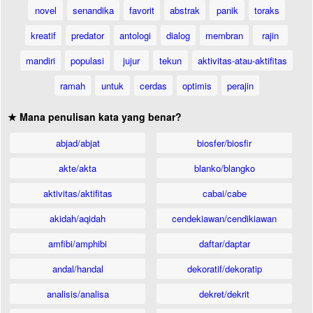
novel
senandika
favorit
abstrak
panik
toraks
kreatif
predator
antologi
dialog
membran
rajin
mandiri
populasi
jujur
tekun
aktivitas-atau-aktifitas
ramah
untuk
cerdas
optimis
perajin
★ Mana penulisan kata yang benar?
abjad/abjat
biosfer/biosfir
akte/akta
blanko/blangko
aktivitas/aktifitas
cabai/cabe
akidah/aqidah
cendekiawan/cendikiawan
amfibi/amphibi
daftar/daptar
andal/handal
dekoratif/dekoratip
analisis/analisa
dekret/dekrit