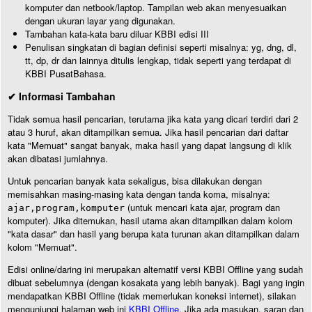
komputer dan netbook/laptop. Tampilan web akan menyesuaikan
dengan ukuran layar yang digunakan.
Tambahan kata-kata baru diluar KBBI edisi III
Penulisan singkatan di bagian definisi seperti misalnya: yg, dng, dl,
tt, dp, dr dan lainnya ditulis lengkap, tidak seperti yang terdapat di
KBBI PusatBahasa.
✔ Informasi Tambahan
Tidak semua hasil pencarian, terutama jika kata yang dicari terdiri dari 2
atau 3 huruf, akan ditampilkan semua. Jika hasil pencarian dari daftar
kata "Memuat" sangat banyak, maka hasil yang dapat langsung di klik
akan dibatasi jumlahnya.
Untuk pencarian banyak kata sekaligus, bisa dilakukan dengan
memisahkan masing-masing kata dengan tanda koma, misalnya:
(untuk mencari kata ajar, program dan
ajar,program,komputer
komputer). Jika ditemukan, hasil utama akan ditampilkan dalam kolom
"kata dasar" dan hasil yang berupa kata turunan akan ditampilkan dalam
kolom "Memuat".
Edisi online/daring ini merupakan alternatif versi KBBI Offline yang sudah
dibuat sebelumnya (dengan kosakata yang lebih banyak). Bagi yang ingin
mendapatkan KBBI Offline (tidak memerlukan koneksi internet), silakan
mengunjungi halaman web ini
KBBI Offline
. Jika ada masukan, saran dan