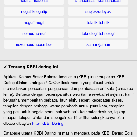
nasihat/nasehat
standarisasi/standardisasi
negatif/negatip
subjek/subyek
negeri/negri
teknik/tehnik
nomor/nomer
teknologi/tehnologi
november/nopember
zaman/jaman
✔ Tentang KBBI daring ini
Aplikasi Kamus Besar Bahasa Indonesia (KBBI) ini merupakan KBBI
Daring (Dalam Jaringan /
Online
tidak resmi) yang dibuat untuk
memudahkan pencarian, penggunaan dan pembacaan arti kata (lema/sub
lema). Berbeda dengan beberapa situs web (laman/
website
) sejenis, kami
berusaha memberikan berbagai fitur lebih, seperti kecepatan akses,
tampilan dengan berbagai warna pembeda untuk jenis kata, tampilan
yang pas untuk segala perambah web baik komputer desktop, laptop
maupun telepon pintar dan sebagainya. Fitur-fitur selengkapnya bisa
dibaca dibagian
Fitur KBBI Daring
.
Database utama KBBI Daring ini masih mengacu pada KBBI Daring Edisi