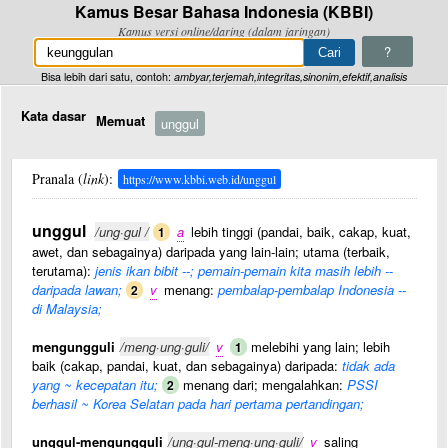
Kamus Besar Bahasa Indonesia (KBBI)
Kamus versi online/daring (dalam jaringan)
?
Bisa lebih dari satu, contoh:
ambyar,terjemah,integritas,sinonim,efektif,analisis
Kata dasar
Memuat
unggul
Pranala (
link
):
https://www.kbbi.web.id/unggul
unggul
/ung·gul /
a
lebih tinggi (pandai, baik, cakap, kuat,
1
awet, dan sebagainya) daripada yang lain-lain; utama (terbaik,
terutama):
jenis ikan bibit --; pemain-pemain kita masih lebih --
daripada lawan;
v
menang:
pembalap-pembalap Indonesia --
2
di Malaysia;
mengungguli
/meng·ung·guli/
v
melebihi yang lain; lebih
1
baik (cakap, pandai, kuat, dan sebagainya) daripada:
tidak ada
yang ~ kecepatan itu;
menang dari; mengalahkan:
PSSI
2
berhasil ~ Korea Selatan pada hari pertama pertandingan;
unggul-mengungguli
/ung·gul-meng·ung·guli/
v
saling