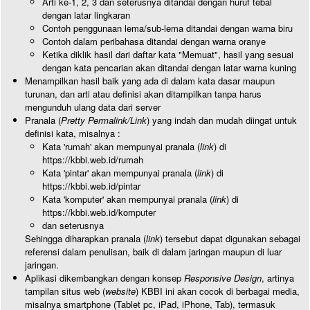
Arti ke-1, 2, 3 dan seterusnya ditandai dengan huruf tebal
dengan latar lingkaran
Contoh penggunaan lema/sub-lema ditandai dengan warna biru
Contoh dalam peribahasa ditandai dengan warna oranye
Ketika diklik hasil dari daftar kata "Memuat", hasil yang sesuai
dengan kata pencarian akan ditandai dengan latar warna kuning
Menampilkan hasil baik yang ada di dalam kata dasar maupun
turunan, dan arti atau definisi akan ditampilkan tanpa harus
mengunduh ulang data dari server
Pranala (
Pretty Permalink/Link
) yang indah dan mudah diingat untuk
definisi kata, misalnya :
Kata 'rumah' akan mempunyai pranala (
link
) di
https://kbbi.web.id/rumah
Kata 'pintar' akan mempunyai pranala (
link
) di
https://kbbi.web.id/pintar
Kata 'komputer' akan mempunyai pranala (
link
) di
https://kbbi.web.id/komputer
dan seterusnya
Sehingga diharapkan pranala (
link
) tersebut dapat digunakan sebagai
referensi dalam penulisan, baik di dalam jaringan maupun di luar
jaringan.
Aplikasi dikembangkan dengan konsep
Responsive Design
, artinya
tampilan situs web (
website
) KBBI ini akan cocok di berbagai media,
misalnya smartphone (Tablet pc, iPad, iPhone, Tab), termasuk