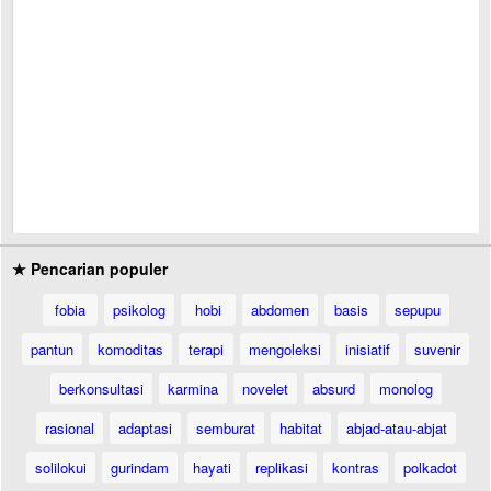
★ Pencarian populer
fobia
psikolog
hobi
abdomen
basis
sepupu
pantun
komoditas
terapi
mengoleksi
inisiatif
suvenir
berkonsultasi
karmina
novelet
absurd
monolog
rasional
adaptasi
semburat
habitat
abjad-atau-abjat
solilokui
gurindam
hayati
replikasi
kontras
polkadot