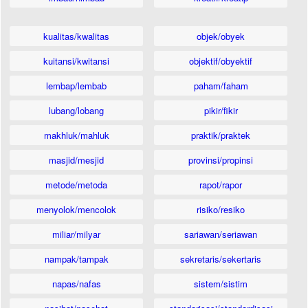
kualitas/kwalitas
objek/obyek
kuitansi/kwitansi
objektif/obyektif
lembap/lembab
paham/faham
lubang/lobang
pikir/fikir
makhluk/mahluk
praktik/praktek
masjid/mesjid
provinsi/propinsi
metode/metoda
rapot/rapor
menyolok/mencolok
risiko/resiko
miliar/milyar
sariawan/seriawan
nampak/tampak
sekretaris/sekertaris
napas/nafas
sistem/sistim