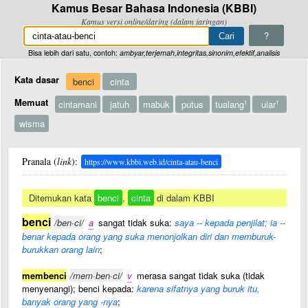
Kamus Besar Bahasa Indonesia (KBBI)
Kamus versi online/daring (dalam jaringan)
?
Bisa lebih dari satu, contoh:
ambyar,terjemah,integritas,sinonim,efektif,analisis
Kata dasar
benci
cinta
Memuat
cintamani
jatuh
mabuk
putus
tualang
ular
1
1
wisma
Pranala (
link
):
https://www.kbbi.web.id/cinta-atau-benci
Ditemukan kata
benci
,
cinta
di dalam KBBI
benci
/ben·ci/
a
sangat tidak suka:
saya -- kepada penjilat; ia --
benar kepada orang yang suka menonjolkan diri dan memburuk-
burukkan orang lain
;
membenci
/mem·ben·ci/
v
merasa sangat tidak suka (tidak
menyenangi); benci kepada:
karena sifatnya yang buruk itu,
banyak orang yang -nya
;