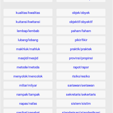
kualitas/kwalitas
objek/obyek
kuitansi/kwitansi
objektif/obyektif
lembap/lembab
paham/faham
lubang/lobang
pikir/fikir
makhluk/mahluk
praktik/praktek
masjid/mesjid
provinsi/propinsi
metode/metoda
rapot/rapor
menyolok/mencolok
risiko/resiko
miliar/milyar
sariawan/seriawan
nampak/tampak
sekretaris/sekertaris
napas/nafas
sistem/sistim
nasihat/nasehat
standarisasi/standardisasi