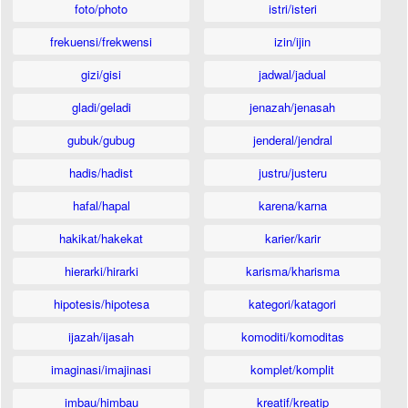
foto/photo
istri/isteri
frekuensi/frekwensi
izin/ijin
gizi/gisi
jadwal/jadual
gladi/geladi
jenazah/jenasah
gubuk/gubug
jenderal/jendral
hadis/hadist
justru/justeru
hafal/hapal
karena/karna
hakikat/hakekat
karier/karir
hierarki/hirarki
karisma/kharisma
hipotesis/hipotesa
kategori/katagori
ijazah/ijasah
komoditi/komoditas
imaginasi/imajinasi
komplet/komplit
imbau/himbau
kreatif/kreatip