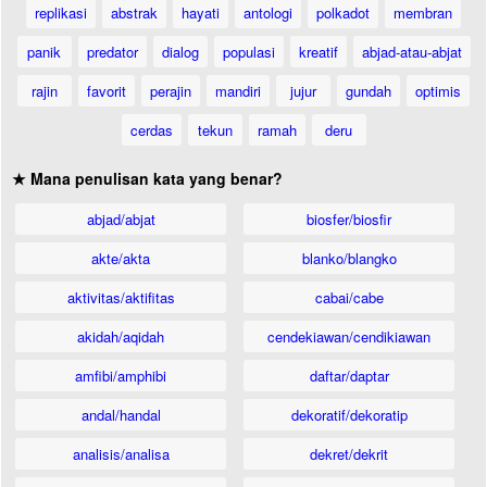
replikasi
abstrak
hayati
antologi
polkadot
membran
panik
predator
dialog
populasi
kreatif
abjad-atau-abjat
rajin
favorit
perajin
mandiri
jujur
gundah
optimis
cerdas
tekun
ramah
deru
★ Mana penulisan kata yang benar?
abjad/abjat
biosfer/biosfir
akte/akta
blanko/blangko
aktivitas/aktifitas
cabai/cabe
akidah/aqidah
cendekiawan/cendikiawan
amfibi/amphibi
daftar/daptar
andal/handal
dekoratif/dekoratip
analisis/analisa
dekret/dekrit