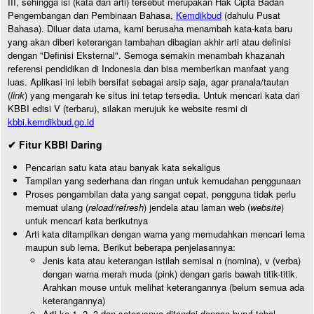
III, sehingga isi (kata dan arti) tersebut merupakan Hak Cipta Badan
Pengembangan dan Pembinaan Bahasa,
Kemdikbud
(dahulu Pusat
Bahasa). Diluar data utama, kami berusaha menambah kata-kata baru
yang akan diberi keterangan tambahan dibagian akhir arti atau definisi
dengan "Definisi Eksternal". Semoga semakin menambah khazanah
referensi pendidikan di Indonesia dan bisa memberikan manfaat yang
luas. Aplikasi ini lebih bersifat sebagai arsip saja, agar pranala/tautan
(
link
) yang mengarah ke situs ini tetap tersedia. Untuk mencari kata dari
KBBI edisi V (terbaru), silakan merujuk ke website resmi di
kbbi.kemdikbud.go.id
✔ Fitur KBBI Daring
Pencarian satu kata atau banyak kata sekaligus
Tampilan yang sederhana dan ringan untuk kemudahan penggunaan
Proses pengambilan data yang sangat cepat, pengguna tidak perlu
memuat ulang (
reload/refresh
) jendela atau laman web (
website
)
untuk mencari kata berikutnya
Arti kata ditampilkan dengan warna yang memudahkan mencari lema
maupun sub lema. Berikut beberapa penjelasannya:
Jenis kata atau keterangan istilah semisal n (nomina), v (verba)
dengan warna merah muda (pink) dengan garis bawah titik-titik.
Arahkan mouse untuk melihat keterangannya (belum semua ada
keterangannya)
Arti ke-1, 2, 3 dan seterusnya ditandai dengan huruf tebal