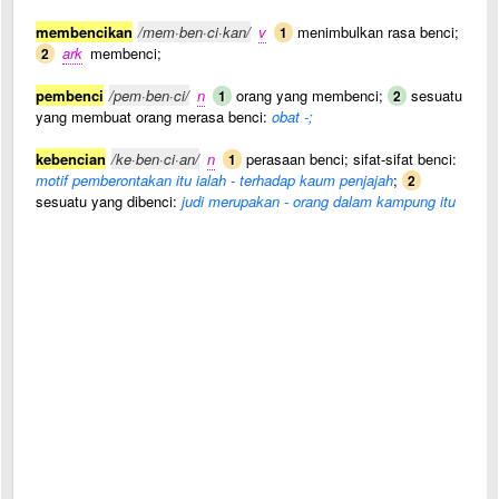
membencikan
/mem·ben·ci·kan/
v
menimbulkan rasa benci;
1
ark
membenci;
2
pembenci
/pem·ben·ci/
n
orang yang membenci;
sesuatu
1
2
yang membuat orang merasa benci:
obat -;
kebencian
/ke·ben·ci·an/
n
perasaan benci; sifat-sifat benci:
1
motif pemberontakan itu ialah - terhadap kaum penjajah
;
2
sesuatu yang dibenci:
judi merupakan - orang dalam kampung itu