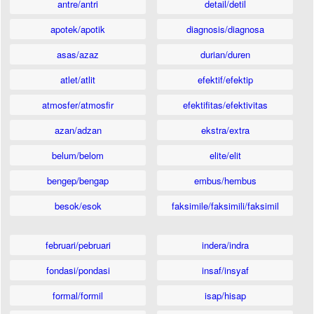
antre/antri
detail/detil
apotek/apotik
diagnosis/diagnosa
asas/azaz
durian/duren
atlet/atlit
efektif/efektip
atmosfer/atmosfir
efektifitas/efektivitas
azan/adzan
ekstra/extra
belum/belom
elite/elit
bengep/bengap
embus/hembus
besok/esok
faksimile/faksimili/faksimil
februari/pebruari
indera/indra
fondasi/pondasi
insaf/insyaf
formal/formil
isap/hisap