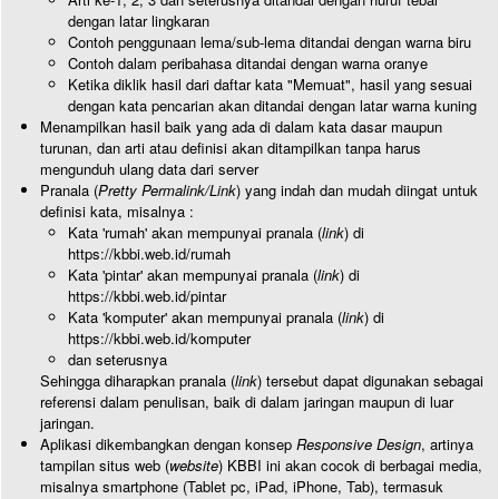
dengan latar lingkaran
Contoh penggunaan lema/sub-lema ditandai dengan warna biru
Contoh dalam peribahasa ditandai dengan warna oranye
Ketika diklik hasil dari daftar kata "Memuat", hasil yang sesuai
dengan kata pencarian akan ditandai dengan latar warna kuning
Menampilkan hasil baik yang ada di dalam kata dasar maupun
turunan, dan arti atau definisi akan ditampilkan tanpa harus
mengunduh ulang data dari server
Pranala (
Pretty Permalink/Link
) yang indah dan mudah diingat untuk
definisi kata, misalnya :
Kata 'rumah' akan mempunyai pranala (
link
) di
https://kbbi.web.id/rumah
Kata 'pintar' akan mempunyai pranala (
link
) di
https://kbbi.web.id/pintar
Kata 'komputer' akan mempunyai pranala (
link
) di
https://kbbi.web.id/komputer
dan seterusnya
Sehingga diharapkan pranala (
link
) tersebut dapat digunakan sebagai
referensi dalam penulisan, baik di dalam jaringan maupun di luar
jaringan.
Aplikasi dikembangkan dengan konsep
Responsive Design
, artinya
tampilan situs web (
website
) KBBI ini akan cocok di berbagai media,
misalnya smartphone (Tablet pc, iPad, iPhone, Tab), termasuk