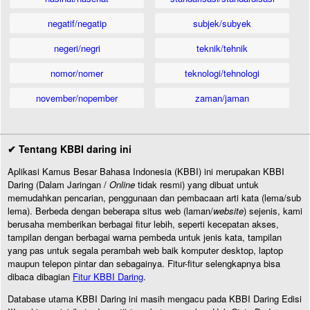
negatif/negatip
subjek/subyek
negeri/negri
teknik/tehnik
nomor/nomer
teknologi/tehnologi
november/nopember
zaman/jaman
✔ Tentang KBBI daring ini
Aplikasi Kamus Besar Bahasa Indonesia (KBBI) ini merupakan KBBI
Daring (Dalam Jaringan /
Online
tidak resmi) yang dibuat untuk
memudahkan pencarian, penggunaan dan pembacaan arti kata (lema/sub
lema). Berbeda dengan beberapa situs web (laman/
website
) sejenis, kami
berusaha memberikan berbagai fitur lebih, seperti kecepatan akses,
tampilan dengan berbagai warna pembeda untuk jenis kata, tampilan
yang pas untuk segala perambah web baik komputer desktop, laptop
maupun telepon pintar dan sebagainya. Fitur-fitur selengkapnya bisa
dibaca dibagian
Fitur KBBI Daring
.
Database utama KBBI Daring ini masih mengacu pada KBBI Daring Edisi