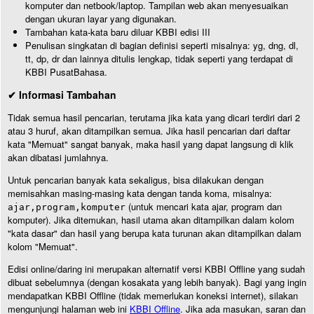
komputer dan netbook/laptop. Tampilan web akan menyesuaikan
dengan ukuran layar yang digunakan.
Tambahan kata-kata baru diluar KBBI edisi III
Penulisan singkatan di bagian definisi seperti misalnya: yg, dng, dl,
tt, dp, dr dan lainnya ditulis lengkap, tidak seperti yang terdapat di
KBBI PusatBahasa.
✔ Informasi Tambahan
Tidak semua hasil pencarian, terutama jika kata yang dicari terdiri dari 2
atau 3 huruf, akan ditampilkan semua. Jika hasil pencarian dari daftar
kata "Memuat" sangat banyak, maka hasil yang dapat langsung di klik
akan dibatasi jumlahnya.
Untuk pencarian banyak kata sekaligus, bisa dilakukan dengan
memisahkan masing-masing kata dengan tanda koma, misalnya:
(untuk mencari kata ajar, program dan
ajar,program,komputer
komputer). Jika ditemukan, hasil utama akan ditampilkan dalam kolom
"kata dasar" dan hasil yang berupa kata turunan akan ditampilkan dalam
kolom "Memuat".
Edisi online/daring ini merupakan alternatif versi KBBI Offline yang sudah
dibuat sebelumnya (dengan kosakata yang lebih banyak). Bagi yang ingin
mendapatkan KBBI Offline (tidak memerlukan koneksi internet), silakan
mengunjungi halaman web ini
KBBI Offline
. Jika ada masukan, saran dan