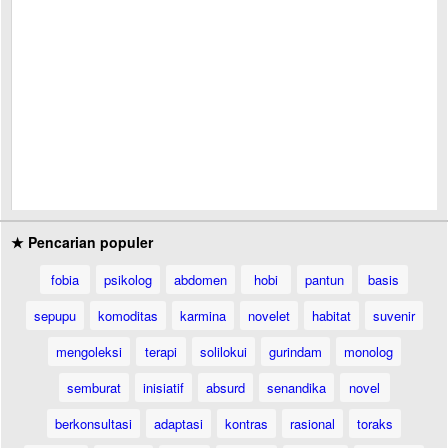
★ Pencarian populer
fobia
psikolog
abdomen
hobi
pantun
basis
sepupu
komoditas
karmina
novelet
habitat
suvenir
mengoleksi
terapi
solilokui
gurindam
monolog
semburat
inisiatif
absurd
senandika
novel
berkonsultasi
adaptasi
kontras
rasional
toraks