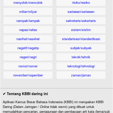
menyolok/mencolok
risiko/resiko
miliar/milyar
sariawan/seriawan
nampak/tampak
sekretaris/sekertaris
napas/nafas
sistem/sistim
nasihat/nasehat
standarisasi/standardisasi
negatif/negatip
subjek/subyek
negeri/negri
teknik/tehnik
nomor/nomer
teknologi/tehnologi
november/nopember
zaman/jaman
✔ Tentang KBBI daring ini
Aplikasi Kamus Besar Bahasa Indonesia (KBBI) ini merupakan KBBI
Daring (Dalam Jaringan /
Online
tidak resmi) yang dibuat untuk
memudahkan pencarian, penggunaan dan pembacaan arti kata (lema/sub