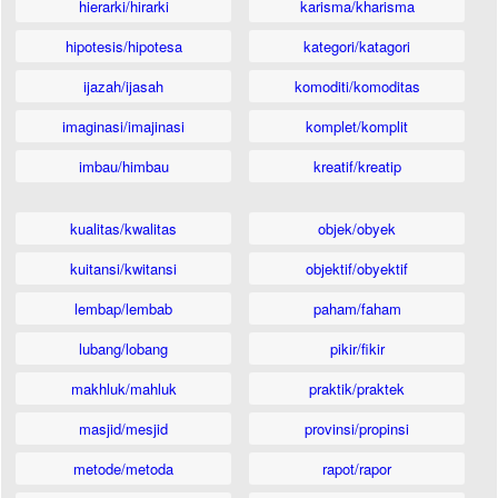
hierarki/hirarki
karisma/kharisma
hipotesis/hipotesa
kategori/katagori
ijazah/ijasah
komoditi/komoditas
imaginasi/imajinasi
komplet/komplit
imbau/himbau
kreatif/kreatip
kualitas/kwalitas
objek/obyek
kuitansi/kwitansi
objektif/obyektif
lembap/lembab
paham/faham
lubang/lobang
pikir/fikir
makhluk/mahluk
praktik/praktek
masjid/mesjid
provinsi/propinsi
metode/metoda
rapot/rapor