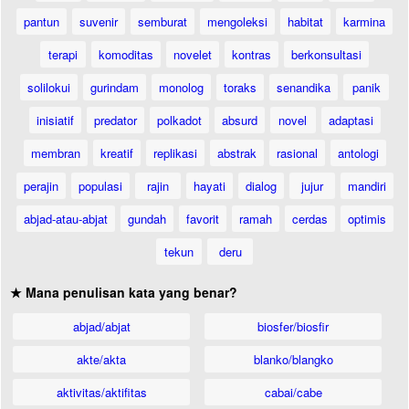
pantun
suvenir
semburat
mengoleksi
habitat
karmina
terapi
komoditas
novelet
kontras
berkonsultasi
solilokui
gurindam
monolog
toraks
senandika
panik
inisiatif
predator
polkadot
absurd
novel
adaptasi
membran
kreatif
replikasi
abstrak
rasional
antologi
perajin
populasi
rajin
hayati
dialog
jujur
mandiri
abjad-atau-abjat
gundah
favorit
ramah
cerdas
optimis
tekun
deru
★ Mana penulisan kata yang benar?
abjad/abjat
biosfer/biosfir
akte/akta
blanko/blangko
aktivitas/aktifitas
cabai/cabe