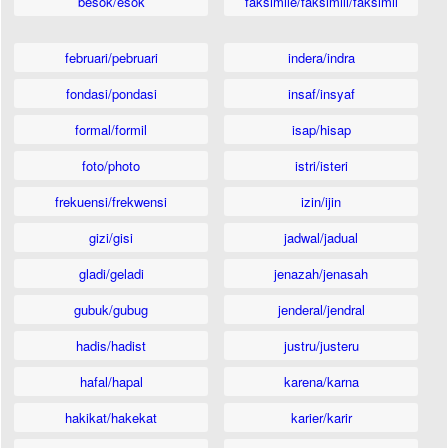
besok/esok
faksimile/faksimili/faksimil
februari/pebruari
indera/indra
fondasi/pondasi
insaf/insyaf
formal/formil
isap/hisap
foto/photo
istri/isteri
frekuensi/frekwensi
izin/ijin
gizi/gisi
jadwal/jadual
gladi/geladi
jenazah/jenasah
gubuk/gubug
jenderal/jendral
hadis/hadist
justru/justeru
hafal/hapal
karena/karna
hakikat/hakekat
karier/karir