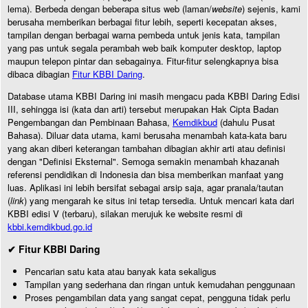
lema). Berbeda dengan beberapa situs web (laman/
website
) sejenis, kami
berusaha memberikan berbagai fitur lebih, seperti kecepatan akses,
tampilan dengan berbagai warna pembeda untuk jenis kata, tampilan
yang pas untuk segala perambah web baik komputer desktop, laptop
maupun telepon pintar dan sebagainya. Fitur-fitur selengkapnya bisa
dibaca dibagian
Fitur KBBI Daring
.
Database utama KBBI Daring ini masih mengacu pada KBBI Daring Edisi
III, sehingga isi (kata dan arti) tersebut merupakan Hak Cipta Badan
Pengembangan dan Pembinaan Bahasa,
Kemdikbud
(dahulu Pusat
Bahasa). Diluar data utama, kami berusaha menambah kata-kata baru
yang akan diberi keterangan tambahan dibagian akhir arti atau definisi
dengan "Definisi Eksternal". Semoga semakin menambah khazanah
referensi pendidikan di Indonesia dan bisa memberikan manfaat yang
luas. Aplikasi ini lebih bersifat sebagai arsip saja, agar pranala/tautan
(
link
) yang mengarah ke situs ini tetap tersedia. Untuk mencari kata dari
KBBI edisi V (terbaru), silakan merujuk ke website resmi di
kbbi.kemdikbud.go.id
✔ Fitur KBBI Daring
Pencarian satu kata atau banyak kata sekaligus
Tampilan yang sederhana dan ringan untuk kemudahan penggunaan
Proses pengambilan data yang sangat cepat, pengguna tidak perlu