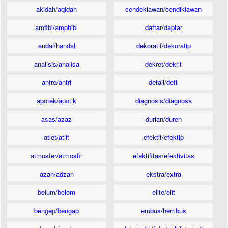
akidah/aqidah
cendekiawan/cendikiawan
amfibi/amphibi
daftar/daptar
andal/handal
dekoratif/dekoratip
analisis/analisa
dekret/dekrit
antre/antri
detail/detil
apotek/apotik
diagnosis/diagnosa
asas/azaz
durian/duren
atlet/atlit
efektif/efektip
atmosfer/atmosfir
efektifitas/efektivitas
azan/adzan
ekstra/extra
belum/belom
elite/elit
bengep/bengap
embus/hembus