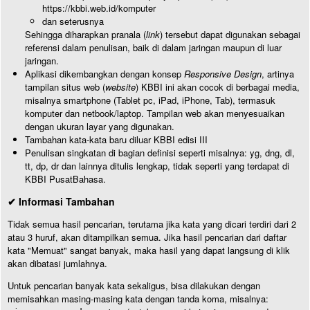
https://kbbi.web.id/komputer
dan seterusnya
Sehingga diharapkan pranala (
link
) tersebut dapat digunakan sebagai
referensi dalam penulisan, baik di dalam jaringan maupun di luar
jaringan.
Aplikasi dikembangkan dengan konsep
Responsive Design
, artinya
tampilan situs web (
website
) KBBI ini akan cocok di berbagai media,
misalnya smartphone (Tablet pc, iPad, iPhone, Tab), termasuk
komputer dan netbook/laptop. Tampilan web akan menyesuaikan
dengan ukuran layar yang digunakan.
Tambahan kata-kata baru diluar KBBI edisi III
Penulisan singkatan di bagian definisi seperti misalnya: yg, dng, dl,
tt, dp, dr dan lainnya ditulis lengkap, tidak seperti yang terdapat di
KBBI PusatBahasa.
✔ Informasi Tambahan
Tidak semua hasil pencarian, terutama jika kata yang dicari terdiri dari 2
atau 3 huruf, akan ditampilkan semua. Jika hasil pencarian dari daftar
kata "Memuat" sangat banyak, maka hasil yang dapat langsung di klik
akan dibatasi jumlahnya.
Untuk pencarian banyak kata sekaligus, bisa dilakukan dengan
memisahkan masing-masing kata dengan tanda koma, misalnya: