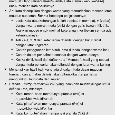
memuat ulang (
reload/refresh
) jendela atau laman web (
website
)
untuk mencari kata berikutnya
Arti kata ditampilkan dengan warna yang memudahkan mencari lema
maupun sub lema. Berikut beberapa penjelasannya:
Jenis kata atau keterangan istilah semisal n (nomina), v (verba)
dengan warna merah muda (pink) dengan garis bawah titik-titik.
Arahkan mouse untuk melihat keterangannya (belum semua ada
keterangannya)
Arti ke-1, 2, 3 dan seterusnya ditandai dengan huruf tebal
dengan latar lingkaran
Contoh penggunaan lema/sub-lema ditandai dengan warna biru
Contoh dalam peribahasa ditandai dengan warna oranye
Ketika diklik hasil dari daftar kata "Memuat", hasil yang sesuai
dengan kata pencarian akan ditandai dengan latar warna kuning
Menampilkan hasil baik yang ada di dalam kata dasar maupun
turunan, dan arti atau definisi akan ditampilkan tanpa harus
mengunduh ulang data dari server
Pranala (
Pretty Permalink/Link
) yang indah dan mudah diingat untuk
definisi kata, misalnya :
Kata 'rumah' akan mempunyai pranala (
link
) di
https://kbbi.web.id/rumah
Kata 'pintar' akan mempunyai pranala (
link
) di
https://kbbi.web.id/pintar
Kata 'komputer' akan mempunyai pranala (
link
) di