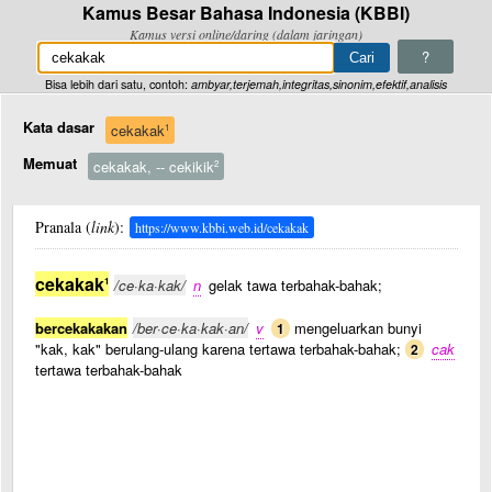
Kamus Besar Bahasa Indonesia (KBBI)
Kamus versi online/daring (dalam jaringan)
?
Bisa lebih dari satu, contoh:
ambyar,terjemah,integritas,sinonim,efektif,analisis
Kata dasar
cekakak
1
Memuat
cekakak, -- cekikik
2
Pranala (
link
):
https://www.kbbi.web.id/cekakak
cekakak
1
/ce·ka·kak/
n
gelak tawa terbahak-bahak;
bercekakakan
/ber·ce·ka·kak·an/
v
mengeluarkan bunyi
1
"kak, kak" berulang-ulang karena tertawa terbahak-bahak;
cak
2
tertawa terbahak-bahak