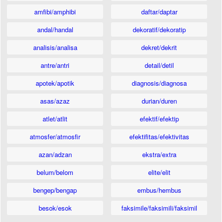
amfibi/amphibi
daftar/daptar
andal/handal
dekoratif/dekoratip
analisis/analisa
dekret/dekrit
antre/antri
detail/detil
apotek/apotik
diagnosis/diagnosa
asas/azaz
durian/duren
atlet/atlit
efektif/efektip
atmosfer/atmosfir
efektifitas/efektivitas
azan/adzan
ekstra/extra
belum/belom
elite/elit
bengep/bengap
embus/hembus
besok/esok
faksimile/faksimili/faksimil