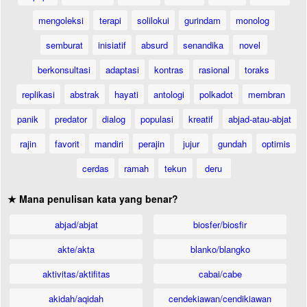
mengoleksi
terapi
solilokui
gurindam
monolog
semburat
inisiatif
absurd
senandika
novel
berkonsultasi
adaptasi
kontras
rasional
toraks
replikasi
abstrak
hayati
antologi
polkadot
membran
panik
predator
dialog
populasi
kreatif
abjad-atau-abjat
rajin
favorit
mandiri
perajin
jujur
gundah
optimis
cerdas
ramah
tekun
deru
★ Mana penulisan kata yang benar?
abjad/abjat
biosfer/biosfir
akte/akta
blanko/blangko
aktivitas/aktifitas
cabai/cabe
akidah/aqidah
cendekiawan/cendikiawan