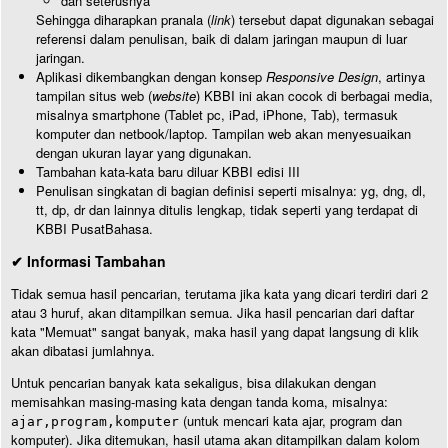
dan seterusnya
Sehingga diharapkan pranala (
link
) tersebut dapat digunakan sebagai
referensi dalam penulisan, baik di dalam jaringan maupun di luar
jaringan.
Aplikasi dikembangkan dengan konsep
Responsive Design
, artinya
tampilan situs web (
website
) KBBI ini akan cocok di berbagai media,
misalnya smartphone (Tablet pc, iPad, iPhone, Tab), termasuk
komputer dan netbook/laptop. Tampilan web akan menyesuaikan
dengan ukuran layar yang digunakan.
Tambahan kata-kata baru diluar KBBI edisi III
Penulisan singkatan di bagian definisi seperti misalnya: yg, dng, dl,
tt, dp, dr dan lainnya ditulis lengkap, tidak seperti yang terdapat di
KBBI PusatBahasa.
✔ Informasi Tambahan
Tidak semua hasil pencarian, terutama jika kata yang dicari terdiri dari 2
atau 3 huruf, akan ditampilkan semua. Jika hasil pencarian dari daftar
kata "Memuat" sangat banyak, maka hasil yang dapat langsung di klik
akan dibatasi jumlahnya.
Untuk pencarian banyak kata sekaligus, bisa dilakukan dengan
memisahkan masing-masing kata dengan tanda koma, misalnya:
(untuk mencari kata ajar, program dan
ajar,program,komputer
komputer). Jika ditemukan, hasil utama akan ditampilkan dalam kolom