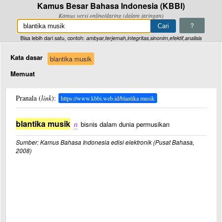
Kamus Besar Bahasa Indonesia (KBBI)
Kamus versi online/daring (dalam jaringan)
?
Bisa lebih dari satu, contoh:
ambyar,terjemah,integritas,sinonim,efektif,analisis
Kata dasar
blantika musik
Memuat
Pranala (
link
):
https://www.kbbi.web.id/blantika musik
blantika musik
n
bisnis dalam dunia permusikan
Sumber: Kamus Bahasa Indonesia edisi elektronik (Pusat Bahasa,
2008)