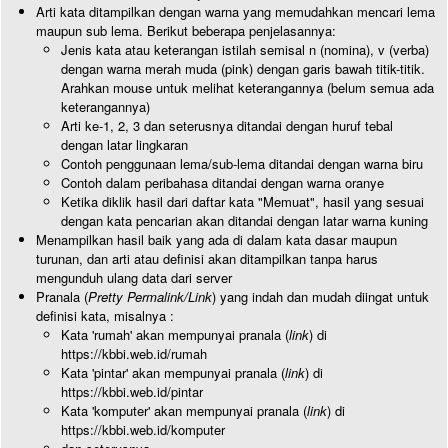
Arti kata ditampilkan dengan warna yang memudahkan mencari lema
maupun sub lema. Berikut beberapa penjelasannya:
Jenis kata atau keterangan istilah semisal n (nomina), v (verba)
dengan warna merah muda (pink) dengan garis bawah titik-titik.
Arahkan mouse untuk melihat keterangannya (belum semua ada
keterangannya)
Arti ke-1, 2, 3 dan seterusnya ditandai dengan huruf tebal
dengan latar lingkaran
Contoh penggunaan lema/sub-lema ditandai dengan warna biru
Contoh dalam peribahasa ditandai dengan warna oranye
Ketika diklik hasil dari daftar kata "Memuat", hasil yang sesuai
dengan kata pencarian akan ditandai dengan latar warna kuning
Menampilkan hasil baik yang ada di dalam kata dasar maupun
turunan, dan arti atau definisi akan ditampilkan tanpa harus
mengunduh ulang data dari server
Pranala (
Pretty Permalink/Link
) yang indah dan mudah diingat untuk
definisi kata, misalnya :
Kata 'rumah' akan mempunyai pranala (
link
) di
https://kbbi.web.id/rumah
Kata 'pintar' akan mempunyai pranala (
link
) di
https://kbbi.web.id/pintar
Kata 'komputer' akan mempunyai pranala (
link
) di
https://kbbi.web.id/komputer