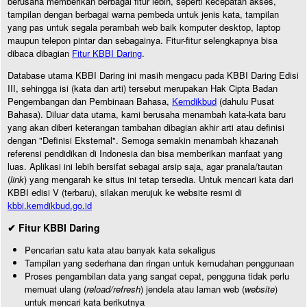
berusaha memberikan berbagai fitur lebih, seperti kecepatan akses,
tampilan dengan berbagai warna pembeda untuk jenis kata, tampilan
yang pas untuk segala perambah web baik komputer desktop, laptop
maupun telepon pintar dan sebagainya. Fitur-fitur selengkapnya bisa
dibaca dibagian
Fitur KBBI Daring
.
Database utama KBBI Daring ini masih mengacu pada KBBI Daring Edisi
III, sehingga isi (kata dan arti) tersebut merupakan Hak Cipta Badan
Pengembangan dan Pembinaan Bahasa,
Kemdikbud
(dahulu Pusat
Bahasa). Diluar data utama, kami berusaha menambah kata-kata baru
yang akan diberi keterangan tambahan dibagian akhir arti atau definisi
dengan "Definisi Eksternal". Semoga semakin menambah khazanah
referensi pendidikan di Indonesia dan bisa memberikan manfaat yang
luas. Aplikasi ini lebih bersifat sebagai arsip saja, agar pranala/tautan
(
link
) yang mengarah ke situs ini tetap tersedia. Untuk mencari kata dari
KBBI edisi V (terbaru), silakan merujuk ke website resmi di
kbbi.kemdikbud.go.id
✔ Fitur KBBI Daring
Pencarian satu kata atau banyak kata sekaligus
Tampilan yang sederhana dan ringan untuk kemudahan penggunaan
Proses pengambilan data yang sangat cepat, pengguna tidak perlu
memuat ulang (
reload/refresh
) jendela atau laman web (
website
)
untuk mencari kata berikutnya