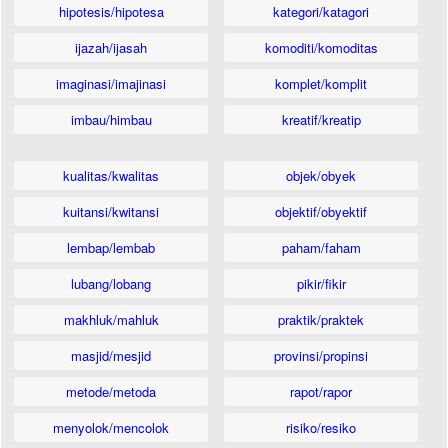
hipotesis/hipotesa
kategori/katagori
ijazah/ijasah
komoditi/komoditas
imaginasi/imajinasi
komplet/komplit
imbau/himbau
kreatif/kreatip
kualitas/kwalitas
objek/obyek
kuitansi/kwitansi
objektif/obyektif
lembap/lembab
paham/faham
lubang/lobang
pikir/fikir
makhluk/mahluk
praktik/praktek
masjid/mesjid
provinsi/propinsi
metode/metoda
rapot/rapor
menyolok/mencolok
risiko/resiko