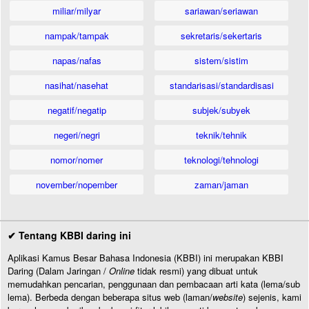
miliar/milyar
sariawan/seriawan
nampak/tampak
sekretaris/sekertaris
napas/nafas
sistem/sistim
nasihat/nasehat
standarisasi/standardisasi
negatif/negatip
subjek/subyek
negeri/negri
teknik/tehnik
nomor/nomer
teknologi/tehnologi
november/nopember
zaman/jaman
✔ Tentang KBBI daring ini
Aplikasi Kamus Besar Bahasa Indonesia (KBBI) ini merupakan KBBI
Daring (Dalam Jaringan /
Online
tidak resmi) yang dibuat untuk
memudahkan pencarian, penggunaan dan pembacaan arti kata (lema/sub
lema). Berbeda dengan beberapa situs web (laman/
website
) sejenis, kami