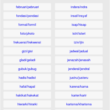
februari/pebruari
indera/indra
fondasi/pondasi
insaf/insyaf
formal/formil
isap/hisap
foto/photo
istri/isteri
frekuensi/frekwensi
izin/ijin
gizi/gisi
jadwal/jadual
gladi/geladi
jenazah/jenasah
gubuk/gubug
jenderal/jendral
hadis/hadist
justru/justeru
hafal/hapal
karena/karna
hakikat/hakekat
karier/karir
hierarki/hirarki
karisma/kharisma