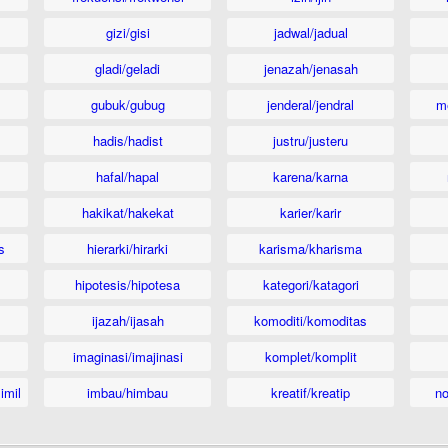
gizi/gisi
jadwal/jadual
gladi/geladi
jenazah/jenasah
gubuk/gubug
jenderal/jendral
m
hadis/hadist
justru/justeru
hafal/hapal
karena/karna
hakikat/hakekat
karier/karir
s
hierarki/hirarki
karisma/kharisma
hipotesis/hipotesa
kategori/katagori
ijazah/ijasah
komoditi/komoditas
imaginasi/imajinasi
komplet/komplit
imil
imbau/himbau
kreatif/kreatip
n