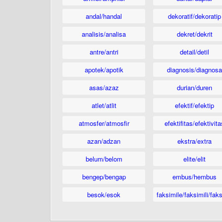
andal/handal
dekoratif/dekoratip
analisis/analisa
dekret/dekrit
antre/antri
detail/detil
apotek/apotik
diagnosis/diagnosa
asas/azaz
durian/duren
atlet/atlit
efektif/efektip
atmosfer/atmosfir
efektifitas/efektivita
azan/adzan
ekstra/extra
belum/belom
elite/elit
bengep/bengap
embus/hembus
besok/esok
faksimile/faksimili/faks