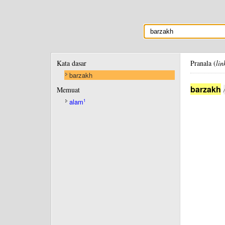
Kata dasar
Pranala (
lin
barzakh
barzakh
Memuat
alam
1