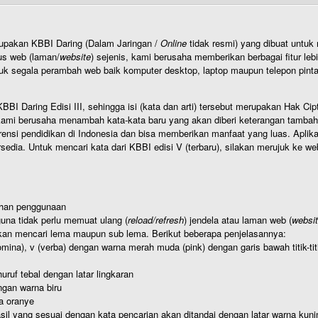
rupakan KBBI Daring (Dalam Jaringan /
Online
tidak resmi) yang dibuat unt
us web (laman/
website
) sejenis, kami berusaha memberikan berbagai fitur leb
uk segala perambah web baik komputer desktop, laptop maupun telepon pintar 
BI Daring Edisi III, sehingga isi (kata dan arti) tersebut merupakan Hak
ami berusaha menambah kata-kata baru yang akan diberi keterangan tambahan d
 pendidikan di Indonesia dan bisa memberikan manfaat yang luas. Aplikasi i
rsedia. Untuk mencari kata dari KBBI edisi V (terbaru), silakan merujuk ke we
ahan penggunaan
una tidak perlu memuat ulang (
reload/refresh
) jendela atau laman web (
websi
kan mencari lema maupun sub lema. Berikut beberapa penjelasannya:
nomina), v (verba) dengan warna merah muda (pink) dengan garis bawah titik-
uruf tebal dengan latar lingkaran
gan warna biru
a oranye
hasil yang sesuai dengan kata pencarian akan ditandai dengan latar warna kuni