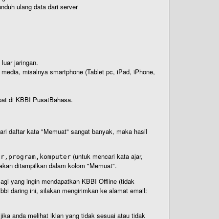
nduh ulang data dari server
luar jaringan.
i media, misalnya smartphone (Tablet pc, iPad, iPhone,
rdapat di KBBI PusatBahasa.
 dari daftar kata "Memuat" sangat banyak, maka hasil
(untuk mencari kata ajar,
ar,program,komputer
n akan ditampilkan dalam kolom "Memuat".
Bagi yang ingin mendapatkan KBBI Offline (tidak
bi daring ini, silakan mengirimkan ke alamat email:
ika anda melihat iklan yang tidak sesuai atau tidak