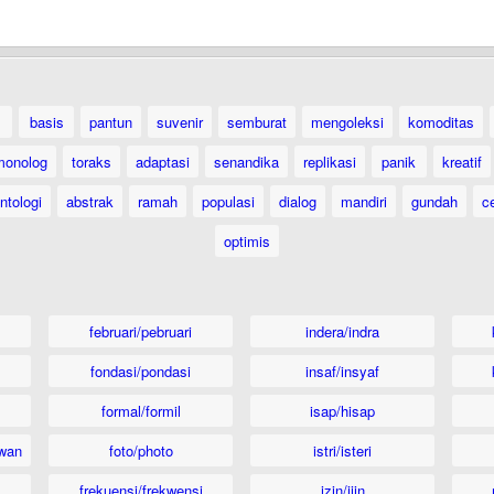
basis
pantun
suvenir
semburat
mengoleksi
komoditas
monolog
toraks
adaptasi
senandika
replikasi
panik
kreatif
ntologi
abstrak
ramah
populasi
dialog
mandiri
gundah
c
optimis
februari/pebruari
indera/indra
fondasi/pondasi
insaf/insyaf
formal/formil
isap/hisap
wan
foto/photo
istri/isteri
frekuensi/frekwensi
izin/ijin