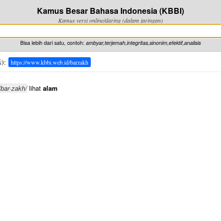
Kamus Besar Bahasa Indonesia (KBBI)
Kamus versi online/daring (dalam jaringan)
Bisa lebih dari satu, contoh:
ambyar,terjemah,integritas,sinonim,efektif,analisis
k
):
https://www.kbbi.web.id/barzakh
/bar·zakh/
lihat
alam