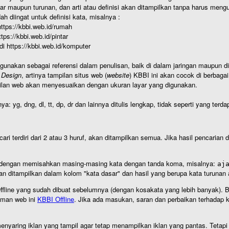
r maupun turunan, dan arti atau definisi akan ditampilkan tanpa harus mengu
h diingat untuk definisi kata, misalnya :
 https://kbbi.web.id/rumah
https://kbbi.web.id/pintar
 di https://kbbi.web.id/komputer
igunakan sebagai referensi dalam penulisan, baik di dalam jaringan maupun di 
 Design
, artinya tampilan situs web (
website
) KBBI ini akan cocok di berbaga
ilan web akan menyesuaikan dengan ukuran layar yang digunakan.
nya: yg, dng, dl, tt, dp, dr dan lainnya ditulis lengkap, tidak seperti yang te
cari terdiri dari 2 atau 3 huruf, akan ditampilkan semua. Jika hasil pencarian
an dengan memisahkan masing-masing kata dengan tanda koma, misalnya:
aj
an ditampilkan dalam kolom "kata dasar" dan hasil yang berupa kata turuna
I Offline yang sudah dibuat sebelumnya (dengan kosakata yang lebih banyak). 
aman web ini
KBBI Offline
. Jika ada masukan, saran dan perbaikan terhadap kb
nyaring iklan yang tampil agar tetap menampilkan iklan yang pantas. Tetapi j