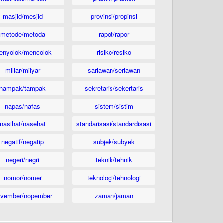
masjid/mesjid
provinsi/propinsi
metode/metoda
rapot/rapor
enyolok/mencolok
risiko/resiko
miliar/milyar
sariawan/seriawan
nampak/tampak
sekretaris/sekertaris
napas/nafas
sistem/sistim
nasihat/nasehat
standarisasi/standardisasi
negatif/negatip
subjek/subyek
negeri/negri
teknik/tehnik
nomor/nomer
teknologi/tehnologi
ovember/nopember
zaman/jaman