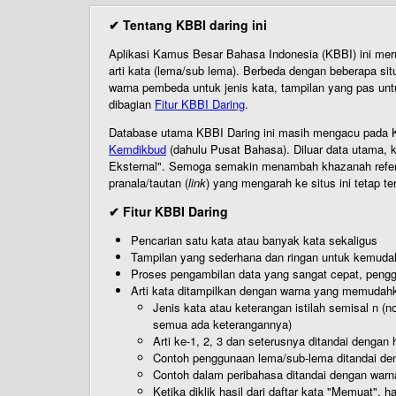
✔ Tentang KBBI daring ini
Aplikasi Kamus Besar Bahasa Indonesia (KBBI) ini me
arti kata (lema/sub lema). Berbeda dengan beberapa sit
warna pembeda untuk jenis kata, tampilan yang pas unt
dibagian
Fitur KBBI Daring
.
Database utama KBBI Daring ini masih mengacu pada KB
Kemdikbud
(dahulu Pusat Bahasa). Diluar data utama, k
Eksternal". Semoga semakin menambah khazanah referensi
pranala/tautan (
link
) yang mengarah ke situs ini tetap te
✔ Fitur KBBI Daring
Pencarian satu kata atau banyak kata sekaligus
Tampilan yang sederhana dan ringan untuk kemud
Proses pengambilan data yang sangat cepat, pengg
Arti kata ditampilkan dengan warna yang memudah
Jenis kata atau keterangan istilah semisal n (
semua ada keterangannya)
Arti ke-1, 2, 3 dan seterusnya ditandai dengan h
Contoh penggunaan lema/sub-lema ditandai den
Contoh dalam peribahasa ditandai dengan warn
Ketika diklik hasil dari daftar kata "Memuat", 