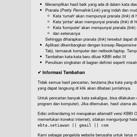
Menampilkan hasil baik yang ada di dalam kata dasa
Pranala (
Pretty Permalink/Link
) yang indah dan muda
Kata 'rumah' akan mempunyai pranala (
link
) di
Kata 'pintar' akan mempunyai pranala (
link
) di 
Kata 'komputer' akan mempunyai pranala (
link
)
dan seterusnya
Sehingga diharapkan pranala (
link
) tersebut dapat d
Aplikasi dikembangkan dengan konsep
Responsive
Tab), termasuk komputer dan netbook/laptop. Tamp
Tambahan kata-kata baru diluar KBBI edisi III
Penulisan singkatan di bagian definisi seperti misal
✔ Informasi Tambahan
Tidak semua hasil pencarian, terutama jika kata yang di
yang dapat langsung di klik akan dibatasi jumlahnya.
Untuk pencarian banyak kata sekaligus, bisa dilakuk
program dan komputer). Jika ditemukan, hasil utama ak
Edisi online/daring ini merupakan alternatif versi KBB
memerlukan koneksi internet), silakan mengunjungi hal
ebta.setiawan || gmail || com
Kami sebagai pengelola website berusaha untuk terus me