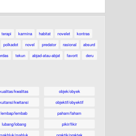
terapi
karmina
habitat
novelet
kontras
polkadot
novel
predator
rasional
absurd
erdas
tekun
abjad-atau-abjat
favorit
deru
kualitas/kwalitas
objek/obyek
kuitansi/kwitansi
objektif/obyektif
lembap/lembab
paham/faham
lubang/lobang
pikir/fikir
makhluk/mahluk
praktik/praktek