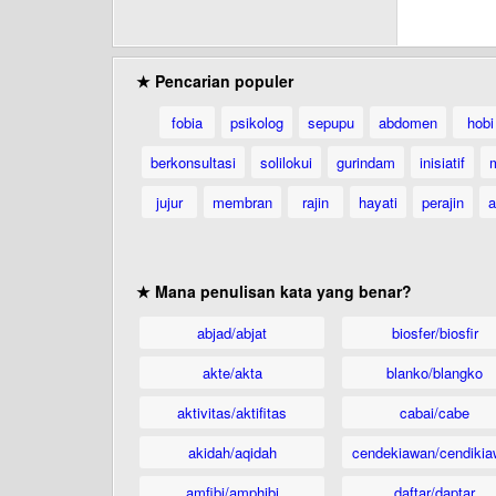
★ Pencarian populer
fobia
psikolog
sepupu
abdomen
hobi
berkonsultasi
solilokui
gurindam
inisiatif
jujur
membran
rajin
hayati
perajin
a
★ Mana penulisan kata yang benar?
abjad/abjat
biosfer/biosfir
akte/akta
blanko/blangko
aktivitas/aktifitas
cabai/cabe
akidah/aqidah
cendekiawan/cendikia
amfibi/amphibi
daftar/daptar