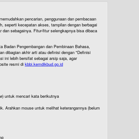
uk memudahkan pencarian, penggunaan dan pembacaan
ih, seperti kecepatan akses, tampilan dengan berbagai
dan sebagainya. Fitur-fitur selengkapnya bisa dibaca
 Cipta Badan Pengembangan dan Pembinaan Bahasa,
ibagian akhir arti atau definisi dengan "Definisi
ni lebih bersifat sebagai arsip saja, agar
bsite resmi di
kbbi.kemdikbud.go.id
te
) untuk mencari kata berikutnya
titik. Arahkan mouse untuk melihat keterangannya (belum
ng