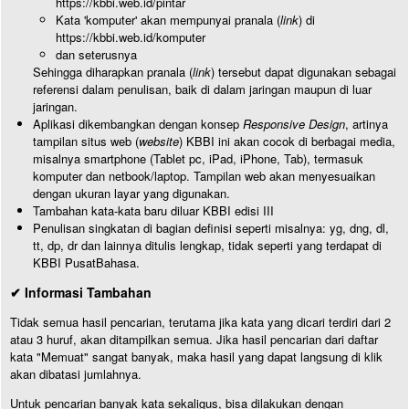
https://kbbi.web.id/pintar
Kata 'komputer' akan mempunyai pranala (
link
) di
https://kbbi.web.id/komputer
dan seterusnya
Sehingga diharapkan pranala (
link
) tersebut dapat digunakan sebagai
referensi dalam penulisan, baik di dalam jaringan maupun di luar
jaringan.
Aplikasi dikembangkan dengan konsep
Responsive Design
, artinya
tampilan situs web (
website
) KBBI ini akan cocok di berbagai media,
misalnya smartphone (Tablet pc, iPad, iPhone, Tab), termasuk
komputer dan netbook/laptop. Tampilan web akan menyesuaikan
dengan ukuran layar yang digunakan.
Tambahan kata-kata baru diluar KBBI edisi III
Penulisan singkatan di bagian definisi seperti misalnya: yg, dng, dl,
tt, dp, dr dan lainnya ditulis lengkap, tidak seperti yang terdapat di
KBBI PusatBahasa.
✔ Informasi Tambahan
Tidak semua hasil pencarian, terutama jika kata yang dicari terdiri dari 2
atau 3 huruf, akan ditampilkan semua. Jika hasil pencarian dari daftar
kata "Memuat" sangat banyak, maka hasil yang dapat langsung di klik
akan dibatasi jumlahnya.
Untuk pencarian banyak kata sekaligus, bisa dilakukan dengan