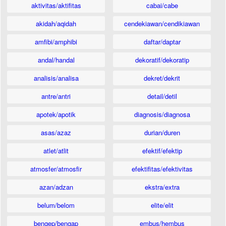
aktivitas/aktifitas
cabai/cabe
akidah/aqidah
cendekiawan/cendikiawan
amfibi/amphibi
daftar/daptar
andal/handal
dekoratif/dekoratip
analisis/analisa
dekret/dekrit
antre/antri
detail/detil
apotek/apotik
diagnosis/diagnosa
asas/azaz
durian/duren
atlet/atlit
efektif/efektip
atmosfer/atmosfir
efektifitas/efektivitas
azan/adzan
ekstra/extra
belum/belom
elite/elit
bengep/bengap
embus/hembus