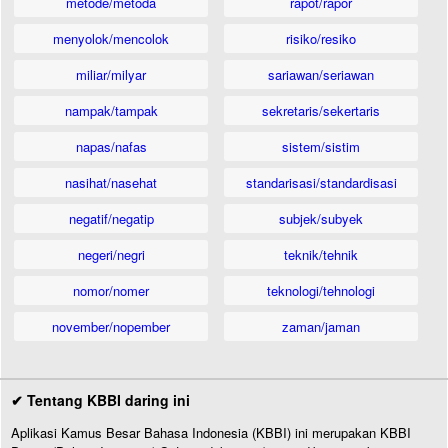
metode/metoda
rapot/rapor
menyolok/mencolok
risiko/resiko
miliar/milyar
sariawan/seriawan
nampak/tampak
sekretaris/sekertaris
napas/nafas
sistem/sistim
nasihat/nasehat
standarisasi/standardisasi
negatif/negatip
subjek/subyek
negeri/negri
teknik/tehnik
nomor/nomer
teknologi/tehnologi
november/nopember
zaman/jaman
✔ Tentang KBBI daring ini
Aplikasi Kamus Besar Bahasa Indonesia (KBBI) ini merupakan KBBI