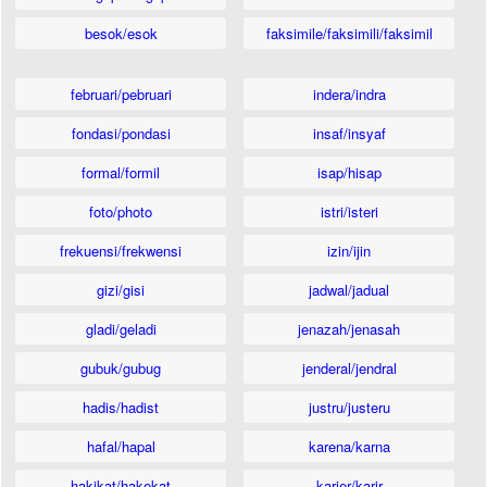
besok/esok
faksimile/faksimili/faksimil
februari/pebruari
indera/indra
fondasi/pondasi
insaf/insyaf
formal/formil
isap/hisap
foto/photo
istri/isteri
frekuensi/frekwensi
izin/ijin
gizi/gisi
jadwal/jadual
gladi/geladi
jenazah/jenasah
gubuk/gubug
jenderal/jendral
hadis/hadist
justru/justeru
hafal/hapal
karena/karna
hakikat/hakekat
karier/karir