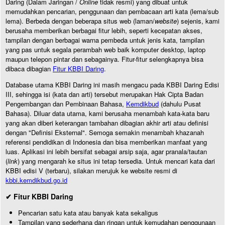
Daring (Dalam Jaringan /
Online
tidak resmi) yang dibuat untuk
memudahkan pencarian, penggunaan dan pembacaan arti kata (lema/sub
lema). Berbeda dengan beberapa situs web (laman/
website
) sejenis, kami
berusaha memberikan berbagai fitur lebih, seperti kecepatan akses,
tampilan dengan berbagai warna pembeda untuk jenis kata, tampilan
yang pas untuk segala perambah web baik komputer desktop, laptop
maupun telepon pintar dan sebagainya. Fitur-fitur selengkapnya bisa
dibaca dibagian
Fitur KBBI Daring
.
Database utama KBBI Daring ini masih mengacu pada KBBI Daring Edisi
III, sehingga isi (kata dan arti) tersebut merupakan Hak Cipta Badan
Pengembangan dan Pembinaan Bahasa,
Kemdikbud
(dahulu Pusat
Bahasa). Diluar data utama, kami berusaha menambah kata-kata baru
yang akan diberi keterangan tambahan dibagian akhir arti atau definisi
dengan "Definisi Eksternal". Semoga semakin menambah khazanah
referensi pendidikan di Indonesia dan bisa memberikan manfaat yang
luas. Aplikasi ini lebih bersifat sebagai arsip saja, agar pranala/tautan
(
link
) yang mengarah ke situs ini tetap tersedia. Untuk mencari kata dari
KBBI edisi V (terbaru), silakan merujuk ke website resmi di
kbbi.kemdikbud.go.id
✔ Fitur KBBI Daring
Pencarian satu kata atau banyak kata sekaligus
Tampilan yang sederhana dan ringan untuk kemudahan penggunaan