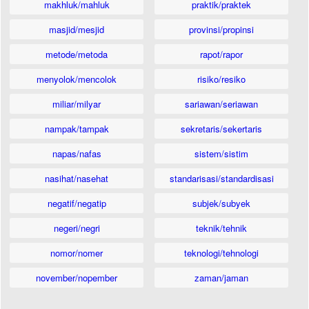
makhluk/mahluk
praktik/praktek
masjid/mesjid
provinsi/propinsi
metode/metoda
rapot/rapor
menyolok/mencolok
risiko/resiko
miliar/milyar
sariawan/seriawan
nampak/tampak
sekretaris/sekertaris
napas/nafas
sistem/sistim
nasihat/nasehat
standarisasi/standardisasi
negatif/negatip
subjek/subyek
negeri/negri
teknik/tehnik
nomor/nomer
teknologi/tehnologi
november/nopember
zaman/jaman