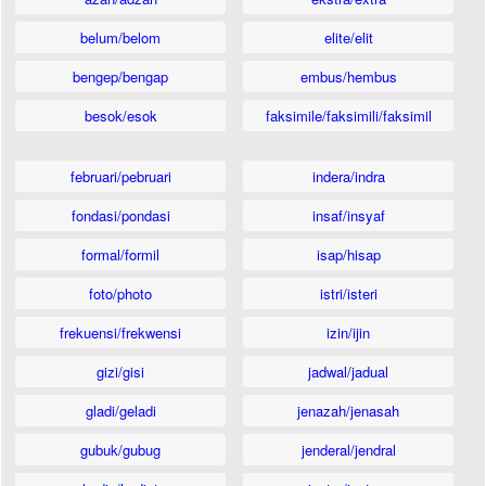
belum/belom
elite/elit
bengep/bengap
embus/hembus
besok/esok
faksimile/faksimili/faksimil
februari/pebruari
indera/indra
fondasi/pondasi
insaf/insyaf
formal/formil
isap/hisap
foto/photo
istri/isteri
frekuensi/frekwensi
izin/ijin
gizi/gisi
jadwal/jadual
gladi/geladi
jenazah/jenasah
gubuk/gubug
jenderal/jendral