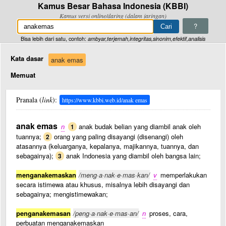
Kamus Besar Bahasa Indonesia (KBBI)
Kamus versi online/daring (dalam jaringan)
?
Bisa lebih dari satu, contoh:
ambyar,terjemah,integritas,sinonim,efektif,analisis
Kata dasar
anak emas
Memuat
Pranala (
link
):
https://www.kbbi.web.id/anak emas
anak emas
n
anak budak belian yang diambil anak oleh
1
tuannya;
orang yang paling disayangi (disenangi) oleh
2
atasannya (keluarganya, kepalanya, majikannya, tuannya, dan
sebagainya);
anak Indonesia yang diambil oleh bangsa lain;
3
menganakemaskan
/meng·a·nak·e·mas·kan/
v
memperlakukan
secara istimewa atau khusus, misalnya lebih disayangi dan
sebagainya; mengistimewakan;
penganakemasan
/peng·a·nak·e·mas·an/
n
proses, cara,
perbuatan menganakemaskan