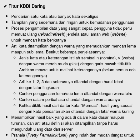
✔ Fitur KBBI Daring
Pencarian satu kata atau banyak kata sekaligus
Tampilan yang sederhana dan ringan untuk kemudahan penggunaan
Proses pengambilan data yang sangat cepat, pengguna tidak perlu
memuat ulang (
reload/refresh
) jendela atau laman web (
website
)
untuk mencari kata berikutnya
Arti kata ditampilkan dengan warna yang memudahkan mencari lema
maupun sub lema. Berikut beberapa penjelasannya:
Jenis kata atau keterangan istilah semisal n (nomina), v (verba)
dengan warna merah muda (pink) dengan garis bawah titik-titik.
Arahkan mouse untuk melihat keterangannya (belum semua ada
keterangannya)
Arti ke-1, 2, 3 dan seterusnya ditandai dengan huruf tebal
dengan latar lingkaran
Contoh penggunaan lema/sub-lema ditandai dengan warna biru
Contoh dalam peribahasa ditandai dengan warna oranye
Ketika diklik hasil dari daftar kata "Memuat", hasil yang sesuai
dengan kata pencarian akan ditandai dengan latar warna kuning
Menampilkan hasil baik yang ada di dalam kata dasar maupun
turunan, dan arti atau definisi akan ditampilkan tanpa harus
mengunduh ulang data dari server
Pranala (
Pretty Permalink/Link
) yang indah dan mudah diingat untuk