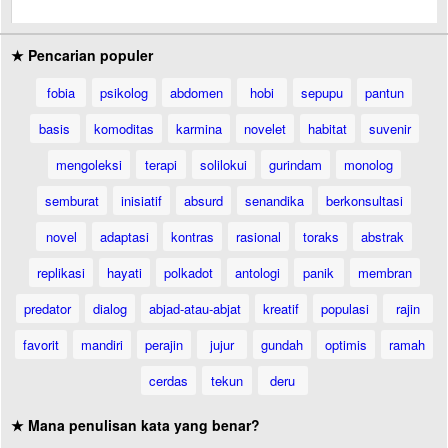
★ Pencarian populer
fobia
psikolog
abdomen
hobi
sepupu
pantun
basis
komoditas
karmina
novelet
habitat
suvenir
mengoleksi
terapi
solilokui
gurindam
monolog
semburat
inisiatif
absurd
senandika
berkonsultasi
novel
adaptasi
kontras
rasional
toraks
abstrak
replikasi
hayati
polkadot
antologi
panik
membran
predator
dialog
abjad-atau-abjat
kreatif
populasi
rajin
favorit
mandiri
perajin
jujur
gundah
optimis
ramah
cerdas
tekun
deru
★ Mana penulisan kata yang benar?