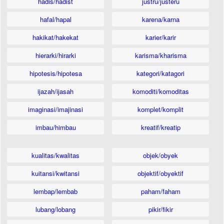
hadis/hadist
justru/justeru
hafal/hapal
karena/karna
hakikat/hakekat
karier/karir
hierarki/hirarki
karisma/kharisma
hipotesis/hipotesa
kategori/katagori
ijazah/ijasah
komoditi/komoditas
imaginasi/imajinasi
komplet/komplit
imbau/himbau
kreatif/kreatip
kualitas/kwalitas
objek/obyek
kuitansi/kwitansi
objektif/obyektif
lembap/lembab
paham/faham
lubang/lobang
pikir/fikir