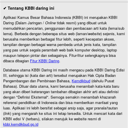
✔ Tentang KBBI daring ini
Aplikasi Kamus Besar Bahasa Indonesia (KBBI) ini merupakan KBBI
Daring (Dalam Jaringan /
Online
tidak resmi) yang dibuat untuk
memudahkan pencarian, penggunaan dan pembacaan arti kata (lema/sub
lema). Berbeda dengan beberapa situs web (laman/
website
) sejenis, kami
berusaha memberikan berbagai fitur lebih, seperti kecepatan akses,
tampilan dengan berbagai warna pembeda untuk jenis kata, tampilan
yang pas untuk segala perambah web baik komputer desktop, laptop
maupun telepon pintar dan sebagainya. Fitur-fitur selengkapnya bisa
dibaca dibagian
Fitur KBBI Daring
.
Database utama KBBI Daring ini masih mengacu pada KBBI Daring Edisi
III, sehingga isi (kata dan arti) tersebut merupakan Hak Cipta Badan
Pengembangan dan Pembinaan Bahasa,
Kemdikbud
(dahulu Pusat
Bahasa). Diluar data utama, kami berusaha menambah kata-kata baru
yang akan diberi keterangan tambahan dibagian akhir arti atau definisi
dengan "Definisi Eksternal". Semoga semakin menambah khazanah
referensi pendidikan di Indonesia dan bisa memberikan manfaat yang
luas. Aplikasi ini lebih bersifat sebagai arsip saja, agar pranala/tautan
(
link
) yang mengarah ke situs ini tetap tersedia. Untuk mencari kata dari
KBBI edisi V (terbaru), silakan merujuk ke website resmi di
kbbi.kemdikbud.go.id