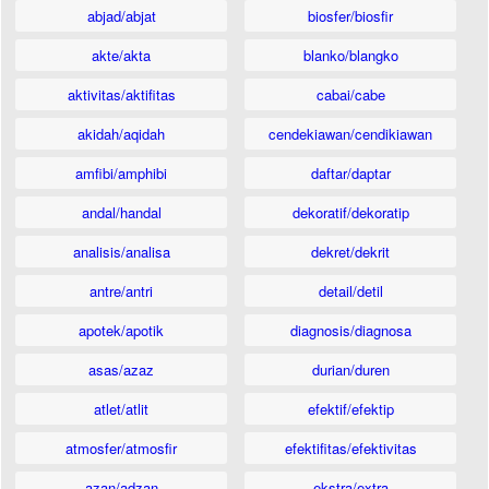
abjad/abjat
biosfer/biosfir
akte/akta
blanko/blangko
aktivitas/aktifitas
cabai/cabe
akidah/aqidah
cendekiawan/cendikiawan
amfibi/amphibi
daftar/daptar
andal/handal
dekoratif/dekoratip
analisis/analisa
dekret/dekrit
antre/antri
detail/detil
apotek/apotik
diagnosis/diagnosa
asas/azaz
durian/duren
atlet/atlit
efektif/efektip
atmosfer/atmosfir
efektifitas/efektivitas
azan/adzan
ekstra/extra