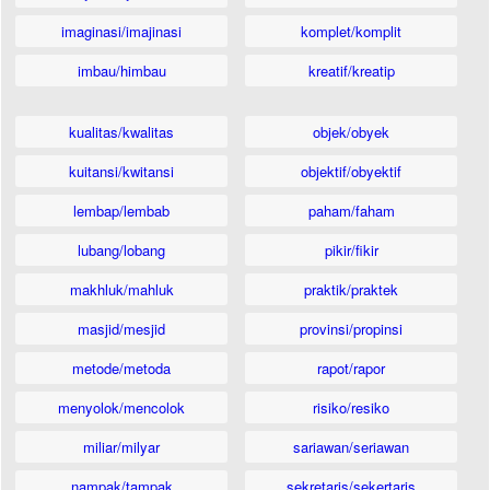
imaginasi/imajinasi
komplet/komplit
imbau/himbau
kreatif/kreatip
kualitas/kwalitas
objek/obyek
kuitansi/kwitansi
objektif/obyektif
lembap/lembab
paham/faham
lubang/lobang
pikir/fikir
makhluk/mahluk
praktik/praktek
masjid/mesjid
provinsi/propinsi
metode/metoda
rapot/rapor
menyolok/mencolok
risiko/resiko
miliar/milyar
sariawan/seriawan
nampak/tampak
sekretaris/sekertaris