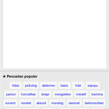
★ Pencarian populer
fobia
psikolog
abdomen
basis
hobi
sepupu
pantun
komoditas
terapi
mengoleksi
inisiatif
karmina
suvenir
novelet
absurd
monolog
rasional
berkonsultasi