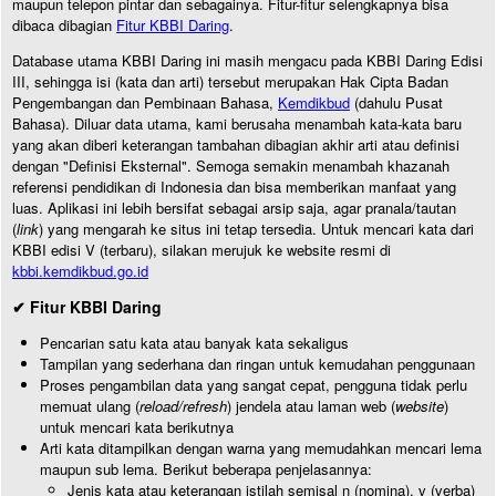
maupun telepon pintar dan sebagainya. Fitur-fitur selengkapnya bisa
dibaca dibagian
Fitur KBBI Daring
.
Database utama KBBI Daring ini masih mengacu pada KBBI Daring Edisi
III, sehingga isi (kata dan arti) tersebut merupakan Hak Cipta Badan
Pengembangan dan Pembinaan Bahasa,
Kemdikbud
(dahulu Pusat
Bahasa). Diluar data utama, kami berusaha menambah kata-kata baru
yang akan diberi keterangan tambahan dibagian akhir arti atau definisi
dengan "Definisi Eksternal". Semoga semakin menambah khazanah
referensi pendidikan di Indonesia dan bisa memberikan manfaat yang
luas. Aplikasi ini lebih bersifat sebagai arsip saja, agar pranala/tautan
(
link
) yang mengarah ke situs ini tetap tersedia. Untuk mencari kata dari
KBBI edisi V (terbaru), silakan merujuk ke website resmi di
kbbi.kemdikbud.go.id
✔ Fitur KBBI Daring
Pencarian satu kata atau banyak kata sekaligus
Tampilan yang sederhana dan ringan untuk kemudahan penggunaan
Proses pengambilan data yang sangat cepat, pengguna tidak perlu
memuat ulang (
reload/refresh
) jendela atau laman web (
website
)
untuk mencari kata berikutnya
Arti kata ditampilkan dengan warna yang memudahkan mencari lema
maupun sub lema. Berikut beberapa penjelasannya:
Jenis kata atau keterangan istilah semisal n (nomina), v (verba)