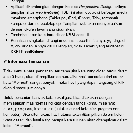
jaringan.
Aplikasi dikembangkan dengan konsep
Responsive Design
, artinya
tampilan situs web (
website
) KBBI ini akan cocok di berbagai media,
misalnya smartphone (Tablet pc, iPad, iPhone, Tab), termasuk
komputer dan netbook/laptop. Tampilan web akan menyesuaikan
dengan ukuran layar yang digunakan.
Tambahan kata-kata baru diluar KBBI edisi III
Penulisan singkatan di bagian definisi seperti misalnya: yg, dng, dl,
tt, dp, dr dan lainnya ditulis lengkap, tidak seperti yang terdapat di
KBBI PusatBahasa.
✔ Informasi Tambahan
Tidak semua hasil pencarian, terutama jika kata yang dicari terdiri dari 2
atau 3 huruf, akan ditampilkan semua. Jika hasil pencarian dari daftar
kata "Memuat" sangat banyak, maka hasil yang dapat langsung di klik
akan dibatasi jumlahnya.
Untuk pencarian banyak kata sekaligus, bisa dilakukan dengan
memisahkan masing-masing kata dengan tanda koma, misalnya:
(untuk mencari kata ajar, program dan
ajar,program,komputer
komputer). Jika ditemukan, hasil utama akan ditampilkan dalam kolom
"kata dasar" dan hasil yang berupa kata turunan akan ditampilkan dalam
kolom "Memuat".