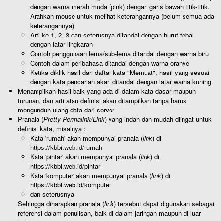
dengan warna merah muda (pink) dengan garis bawah titik-titik.
Arahkan mouse untuk melihat keterangannya (belum semua ada
keterangannya)
Arti ke-1, 2, 3 dan seterusnya ditandai dengan huruf tebal
dengan latar lingkaran
Contoh penggunaan lema/sub-lema ditandai dengan warna biru
Contoh dalam peribahasa ditandai dengan warna oranye
Ketika diklik hasil dari daftar kata "Memuat", hasil yang sesuai
dengan kata pencarian akan ditandai dengan latar warna kuning
Menampilkan hasil baik yang ada di dalam kata dasar maupun
turunan, dan arti atau definisi akan ditampilkan tanpa harus
mengunduh ulang data dari server
Pranala (
Pretty Permalink/Link
) yang indah dan mudah diingat untuk
definisi kata, misalnya :
Kata 'rumah' akan mempunyai pranala (
link
) di
https://kbbi.web.id/rumah
Kata 'pintar' akan mempunyai pranala (
link
) di
https://kbbi.web.id/pintar
Kata 'komputer' akan mempunyai pranala (
link
) di
https://kbbi.web.id/komputer
dan seterusnya
Sehingga diharapkan pranala (
link
) tersebut dapat digunakan sebagai
referensi dalam penulisan, baik di dalam jaringan maupun di luar