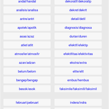
andal/handal
dekoratif/dekoratip
analisis/analisa
dekret/dekrit
antre/antri
detail/detil
apotek/apotik
diagnosis/diagnosa
asas/azaz
durian/duren
atlet/atlit
efektif/efektip
atmosfer/atmosfir
efektifitas/efektivitas
azan/adzan
ekstra/extra
belum/belom
elite/elit
bengep/bengap
embus/hembus
besok/esok
faksimile/faksimili/faksimil
februari/pebruari
indera/indra