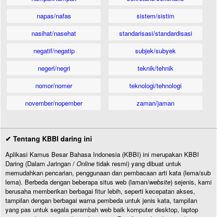
napas/nafas
sistem/sistim
nasihat/nasehat
standarisasi/standardisasi
negatif/negatip
subjek/subyek
negeri/negri
teknik/tehnik
nomor/nomer
teknologi/tehnologi
november/nopember
zaman/jaman
✔ Tentang KBBI daring ini
Aplikasi Kamus Besar Bahasa Indonesia (KBBI) ini merupakan KBBI
Daring (Dalam Jaringan /
Online
tidak resmi) yang dibuat untuk
memudahkan pencarian, penggunaan dan pembacaan arti kata (lema/sub
lema). Berbeda dengan beberapa situs web (laman/
website
) sejenis, kami
berusaha memberikan berbagai fitur lebih, seperti kecepatan akses,
tampilan dengan berbagai warna pembeda untuk jenis kata, tampilan
yang pas untuk segala perambah web baik komputer desktop, laptop