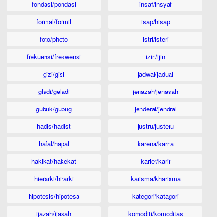
fondasi/pondasi
insaf/insyaf
formal/formil
isap/hisap
foto/photo
istri/isteri
frekuensi/frekwensi
izin/ijin
gizi/gisi
jadwal/jadual
gladi/geladi
jenazah/jenasah
gubuk/gubug
jenderal/jendral
hadis/hadist
justru/justeru
hafal/hapal
karena/karna
hakikat/hakekat
karier/karir
hierarki/hirarki
karisma/kharisma
hipotesis/hipotesa
kategori/katagori
ijazah/ijasah
komoditi/komoditas