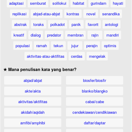
adaptasi
semburat
solilokui
habitat
gurindam
hayati
replikasi
abjad-atau-abjat
kontras
novel
senandika
abstrak
toraks
polkadot
panik
favorit
antologi
kreatif
dialog
predator
membran
rajin
mandiri
populasi
ramah
tekun
jujur
perajin
optimis
aktivitas-atau-aktifitas
cerdas
mengelak
★ Mana penulisan kata yang benar?
abjad/abjat
biosfer/biosfir
akte/akta
blanko/blangko
aktivitas/aktifitas
cabai/cabe
akidah/aqidah
cendekiawan/cendikiawan
amfibi/amphibi
daftar/daptar