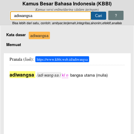
Kamus Besar Bahasa Indonesia (KBBI)
Kamus versi online/daring (dalam jaringan)
?
Bisa lebih dari satu, contoh:
ambyar,terjemah,integritas,sinonim,efektif,analisis
Kata dasar
adiwangsa
Memuat
Pranala (
link
):
https://www.kbbi.web.id/adiwangsa
adiwangsa
/adi·wang·sa /
kl n
bangsa utama (mulia)