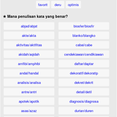
favorit
deru
optimis
★ Mana penulisan kata yang benar?
abjad/abjat
biosfer/biosfir
akte/akta
blanko/blangko
aktivitas/aktifitas
cabai/cabe
akidah/aqidah
cendekiawan/cendikiawan
amfibi/amphibi
daftar/daptar
andal/handal
dekoratif/dekoratip
analisis/analisa
dekret/dekrit
antre/antri
detail/detil
apotek/apotik
diagnosis/diagnosa
asas/azaz
durian/duren