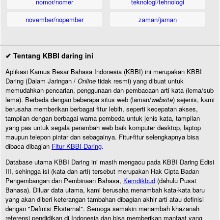
nomor/nomer
teknologi/tehnologi
november/nopember
zaman/jaman
✔ Tentang KBBI daring ini
Aplikasi Kamus Besar Bahasa Indonesia (KBBI) ini merupakan KBBI
Daring (Dalam Jaringan /
Online
tidak resmi) yang dibuat untuk
memudahkan pencarian, penggunaan dan pembacaan arti kata (lema/sub
lema). Berbeda dengan beberapa situs web (laman/
website
) sejenis, kami
berusaha memberikan berbagai fitur lebih, seperti kecepatan akses,
tampilan dengan berbagai warna pembeda untuk jenis kata, tampilan
yang pas untuk segala perambah web baik komputer desktop, laptop
maupun telepon pintar dan sebagainya. Fitur-fitur selengkapnya bisa
dibaca dibagian
Fitur KBBI Daring
.
Database utama KBBI Daring ini masih mengacu pada KBBI Daring Edisi
III, sehingga isi (kata dan arti) tersebut merupakan Hak Cipta Badan
Pengembangan dan Pembinaan Bahasa,
Kemdikbud
(dahulu Pusat
Bahasa). Diluar data utama, kami berusaha menambah kata-kata baru
yang akan diberi keterangan tambahan dibagian akhir arti atau definisi
dengan "Definisi Eksternal". Semoga semakin menambah khazanah
referensi pendidikan di Indonesia dan bisa memberikan manfaat yang