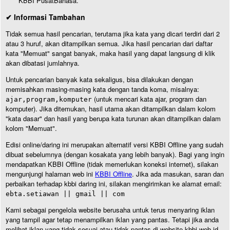
KBBI PusatBahasa.
✔ Informasi Tambahan
Tidak semua hasil pencarian, terutama jika kata yang dicari terdiri dari 2
atau 3 huruf, akan ditampilkan semua. Jika hasil pencarian dari daftar
kata "Memuat" sangat banyak, maka hasil yang dapat langsung di klik
akan dibatasi jumlahnya.
Untuk pencarian banyak kata sekaligus, bisa dilakukan dengan
memisahkan masing-masing kata dengan tanda koma, misalnya:
(untuk mencari kata ajar, program dan
ajar,program,komputer
komputer). Jika ditemukan, hasil utama akan ditampilkan dalam kolom
"kata dasar" dan hasil yang berupa kata turunan akan ditampilkan dalam
kolom "Memuat".
Edisi online/daring ini merupakan alternatif versi KBBI Offline yang sudah
dibuat sebelumnya (dengan kosakata yang lebih banyak). Bagi yang ingin
mendapatkan KBBI Offline (tidak memerlukan koneksi internet), silakan
mengunjungi halaman web ini
KBBI Offline
. Jika ada masukan, saran dan
perbaikan terhadap kbbi daring ini, silakan mengirimkan ke alamat email:
ebta.setiawan || gmail || com
Kami sebagai pengelola website berusaha untuk terus menyaring iklan
yang tampil agar tetap menampilkan iklan yang pantas. Tetapi jika anda
melihat iklan yang tidak sesuai atau tidak pantas di website kbbi.web.id,