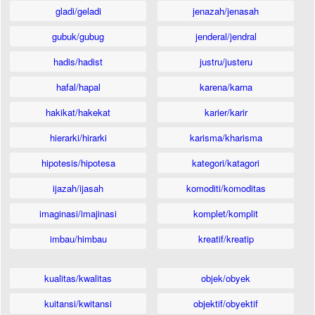
gladi/geladi
jenazah/jenasah
gubuk/gubug
jenderal/jendral
hadis/hadist
justru/justeru
hafal/hapal
karena/karna
hakikat/hakekat
karier/karir
hierarki/hirarki
karisma/kharisma
hipotesis/hipotesa
kategori/katagori
ijazah/ijasah
komoditi/komoditas
imaginasi/imajinasi
komplet/komplit
imbau/himbau
kreatif/kreatip
kualitas/kwalitas
objek/obyek
kuitansi/kwitansi
objektif/obyektif