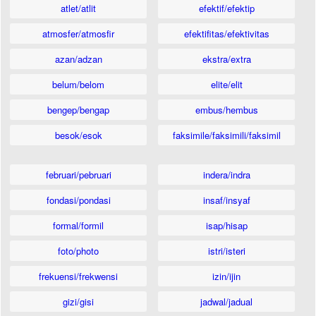
atlet/atlit
efektif/efektip
atmosfer/atmosfir
efektifitas/efektivitas
azan/adzan
ekstra/extra
belum/belom
elite/elit
bengep/bengap
embus/hembus
besok/esok
faksimile/faksimili/faksimil
februari/pebruari
indera/indra
fondasi/pondasi
insaf/insyaf
formal/formil
isap/hisap
foto/photo
istri/isteri
frekuensi/frekwensi
izin/ijin
gizi/gisi
jadwal/jadual