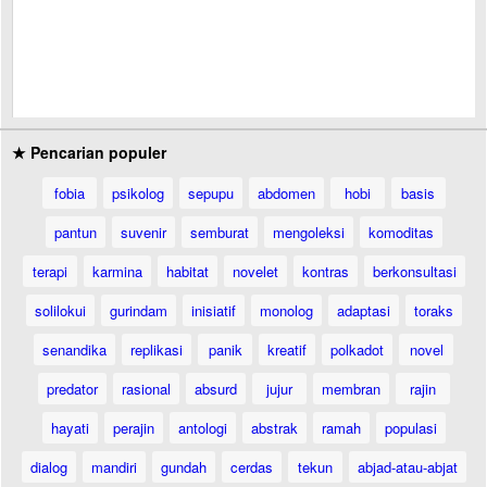
★ Pencarian populer
fobia
psikolog
sepupu
abdomen
hobi
basis
pantun
suvenir
semburat
mengoleksi
komoditas
terapi
karmina
habitat
novelet
kontras
berkonsultasi
solilokui
gurindam
inisiatif
monolog
adaptasi
toraks
senandika
replikasi
panik
kreatif
polkadot
novel
predator
rasional
absurd
jujur
membran
rajin
hayati
perajin
antologi
abstrak
ramah
populasi
dialog
mandiri
gundah
cerdas
tekun
abjad-atau-abjat