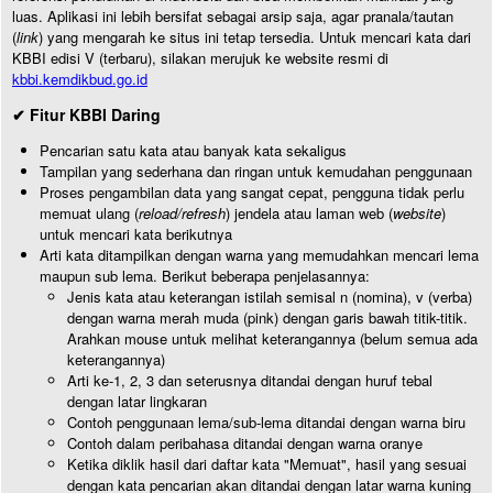
luas. Aplikasi ini lebih bersifat sebagai arsip saja, agar pranala/tautan
(
link
) yang mengarah ke situs ini tetap tersedia. Untuk mencari kata dari
KBBI edisi V (terbaru), silakan merujuk ke website resmi di
kbbi.kemdikbud.go.id
✔ Fitur KBBI Daring
Pencarian satu kata atau banyak kata sekaligus
Tampilan yang sederhana dan ringan untuk kemudahan penggunaan
Proses pengambilan data yang sangat cepat, pengguna tidak perlu
memuat ulang (
reload/refresh
) jendela atau laman web (
website
)
untuk mencari kata berikutnya
Arti kata ditampilkan dengan warna yang memudahkan mencari lema
maupun sub lema. Berikut beberapa penjelasannya:
Jenis kata atau keterangan istilah semisal n (nomina), v (verba)
dengan warna merah muda (pink) dengan garis bawah titik-titik.
Arahkan mouse untuk melihat keterangannya (belum semua ada
keterangannya)
Arti ke-1, 2, 3 dan seterusnya ditandai dengan huruf tebal
dengan latar lingkaran
Contoh penggunaan lema/sub-lema ditandai dengan warna biru
Contoh dalam peribahasa ditandai dengan warna oranye
Ketika diklik hasil dari daftar kata "Memuat", hasil yang sesuai
dengan kata pencarian akan ditandai dengan latar warna kuning