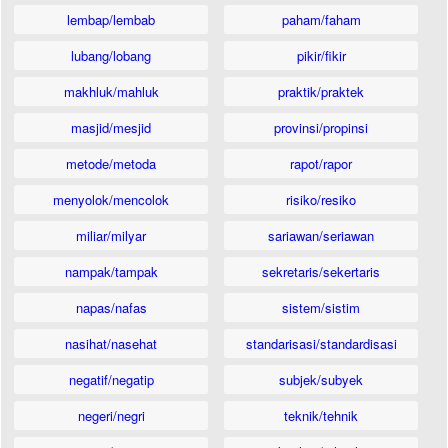
lembap/lembab
paham/faham
lubang/lobang
pikir/fikir
makhluk/mahluk
praktik/praktek
masjid/mesjid
provinsi/propinsi
metode/metoda
rapot/rapor
menyolok/mencolok
risiko/resiko
miliar/milyar
sariawan/seriawan
nampak/tampak
sekretaris/sekertaris
napas/nafas
sistem/sistim
nasihat/nasehat
standarisasi/standardisasi
negatif/negatip
subjek/subyek
negeri/negri
teknik/tehnik