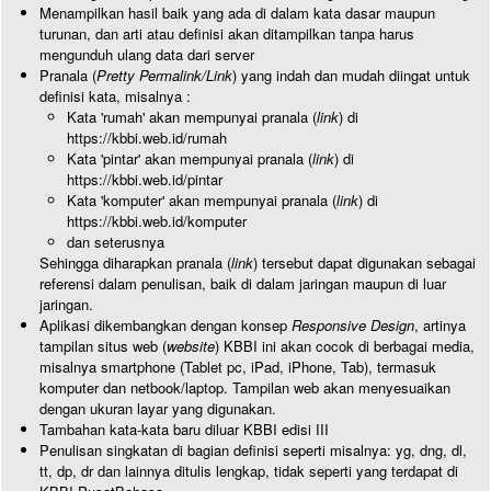
Menampilkan hasil baik yang ada di dalam kata dasar maupun
turunan, dan arti atau definisi akan ditampilkan tanpa harus
mengunduh ulang data dari server
Pranala (
Pretty Permalink/Link
) yang indah dan mudah diingat untuk
definisi kata, misalnya :
Kata 'rumah' akan mempunyai pranala (
link
) di
https://kbbi.web.id/rumah
Kata 'pintar' akan mempunyai pranala (
link
) di
https://kbbi.web.id/pintar
Kata 'komputer' akan mempunyai pranala (
link
) di
https://kbbi.web.id/komputer
dan seterusnya
Sehingga diharapkan pranala (
link
) tersebut dapat digunakan sebagai
referensi dalam penulisan, baik di dalam jaringan maupun di luar
jaringan.
Aplikasi dikembangkan dengan konsep
Responsive Design
, artinya
tampilan situs web (
website
) KBBI ini akan cocok di berbagai media,
misalnya smartphone (Tablet pc, iPad, iPhone, Tab), termasuk
komputer dan netbook/laptop. Tampilan web akan menyesuaikan
dengan ukuran layar yang digunakan.
Tambahan kata-kata baru diluar KBBI edisi III
Penulisan singkatan di bagian definisi seperti misalnya: yg, dng, dl,
tt, dp, dr dan lainnya ditulis lengkap, tidak seperti yang terdapat di