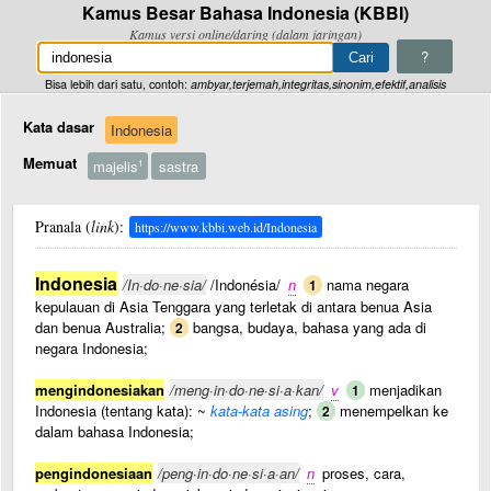
Kamus Besar Bahasa Indonesia (KBBI)
Kamus versi online/daring (dalam jaringan)
?
Bisa lebih dari satu, contoh:
ambyar,terjemah,integritas,sinonim,efektif,analisis
Kata dasar
Indonesia
Memuat
majelis
sastra
1
Pranala (
link
):
https://www.kbbi.web.id/Indonesia
Indonesia
/In·do·ne·sia/
/Indonésia/
n
nama negara
1
kepulauan di Asia Tenggara yang terletak di antara benua Asia
dan benua Australia;
bangsa, budaya, bahasa yang ada di
2
negara Indonesia;
mengindonesiakan
/meng·in·do·ne·si·a·kan/
v
menjadikan
1
Indonesia (tentang kata): ~
kata-kata asing
;
menempelkan ke
2
dalam bahasa Indonesia;
pengindonesiaan
/peng·in·do·ne·si·a·an/
n
proses, cara,