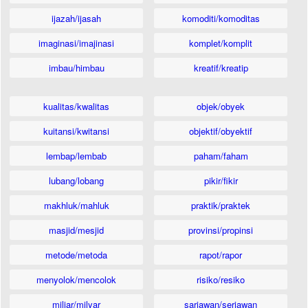
ijazah/ijasah
komoditi/komoditas
imaginasi/imajinasi
komplet/komplit
imbau/himbau
kreatif/kreatip
kualitas/kwalitas
objek/obyek
kuitansi/kwitansi
objektif/obyektif
lembap/lembab
paham/faham
lubang/lobang
pikir/fikir
makhluk/mahluk
praktik/praktek
masjid/mesjid
provinsi/propinsi
metode/metoda
rapot/rapor
menyolok/mencolok
risiko/resiko
miliar/milyar
sariawan/seriawan