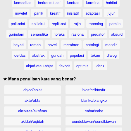
komoditas
berkonsultasi
kontras
karmina
habitat
novelet
panik
kreatif
inisiatif
adaptasi
jujur
polkadot
solilokui
replikasi
rajin
monolog
perajin
gurindam
senandika
toraks
rasional
predator
absurd
hayati
ramah
novel
membran
antologi
mandiri
cerdas
abstrak
gundah
populasi
tekun
dialog
abjad-atau-abjat
favorit
optimis
deru
★ Mana penulisan kata yang benar?
abjad/abjat
biosfer/biosfir
akte/akta
blanko/blangko
aktivitas/aktifitas
cabai/cabe
akidah/aqidah
cendekiawan/cendikiawan