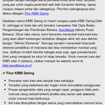
yang pas untuk segala perambah web baik komputer desktop, laptop
maupun telepon pintar dan sebagainya. Fitur-fitur selengkapnya bisa
dibaca dibagian
Fitur KBBI Daring
.
Database utama KBBI Daring ini masih mengacu pada KBBI Daring Edisi
III, sehingga isi (kata dan arti) tersebut merupakan Hak Cipta Badan
Pengembangan dan Pembinaan Bahasa,
Kemdikbud
(dahulu Pusat
Bahasa). Diluar data utama, kami berusaha menambah kata-kata baru
yang akan diberi keterangan tambahan dibagian akhir arti atau definisi
dengan "Definisi Eksternal". Semoga semakin menambah khazanah
referensi pendidikan di Indonesia dan bisa memberikan manfaat yang
luas. Aplikasi ini lebih bersifat sebagai arsip saja, agar pranala/tautan
(
link
) yang mengarah ke situs ini tetap tersedia. Untuk mencari kata dari
KBBI edisi V (terbaru), silakan merujuk ke website resmi di
kbbi.kemdikbud.go.id
✔ Fitur KBBI Daring
Pencarian satu kata atau banyak kata sekaligus
Tampilan yang sederhana dan ringan untuk kemudahan penggunaan
Proses pengambilan data yang sangat cepat, pengguna tidak perlu
memuat ulang (
reload/refresh
) jendela atau laman web (
website
)
untuk mencari kata berikutnya
Arti kata ditampilkan dengan warna yang memudahkan mencari lema