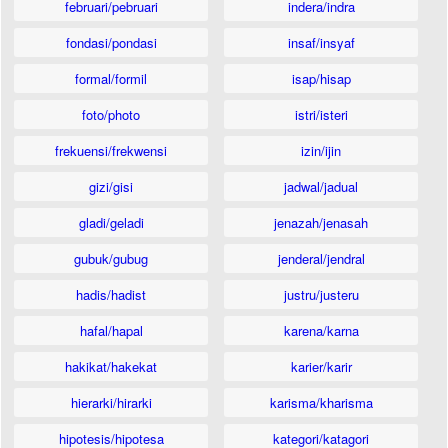
februari/pebruari
indera/indra
fondasi/pondasi
insaf/insyaf
formal/formil
isap/hisap
foto/photo
istri/isteri
frekuensi/frekwensi
izin/ijin
gizi/gisi
jadwal/jadual
gladi/geladi
jenazah/jenasah
gubuk/gubug
jenderal/jendral
hadis/hadist
justru/justeru
hafal/hapal
karena/karna
hakikat/hakekat
karier/karir
hierarki/hirarki
karisma/kharisma
hipotesis/hipotesa
kategori/katagori