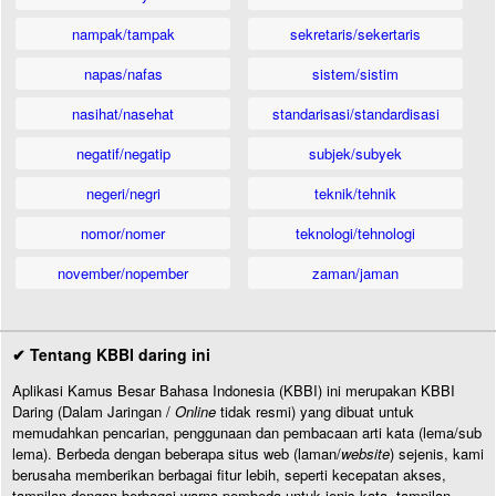
nampak/tampak
sekretaris/sekertaris
napas/nafas
sistem/sistim
nasihat/nasehat
standarisasi/standardisasi
negatif/negatip
subjek/subyek
negeri/negri
teknik/tehnik
nomor/nomer
teknologi/tehnologi
november/nopember
zaman/jaman
✔ Tentang KBBI daring ini
Aplikasi Kamus Besar Bahasa Indonesia (KBBI) ini merupakan KBBI
Daring (Dalam Jaringan /
Online
tidak resmi) yang dibuat untuk
memudahkan pencarian, penggunaan dan pembacaan arti kata (lema/sub
lema). Berbeda dengan beberapa situs web (laman/
website
) sejenis, kami
berusaha memberikan berbagai fitur lebih, seperti kecepatan akses,
tampilan dengan berbagai warna pembeda untuk jenis kata, tampilan