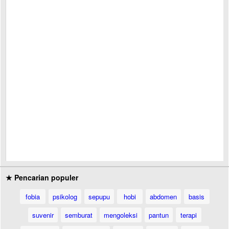
★ Pencarian populer
fobia
psikolog
sepupu
hobi
abdomen
basis
suvenir
semburat
mengoleksi
pantun
terapi