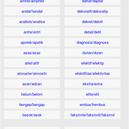
amfibi/amphibi
daftar/daptar
andal/handal
dekoratif/dekoratip
analisis/analisa
dekret/dekrit
antre/antri
detail/detil
apotek/apotik
diagnosis/diagnosa
asas/azaz
durian/duren
atlet/atlit
efektif/efektip
atmosfer/atmosfir
efektifitas/efektivitas
azan/adzan
ekstra/extra
belum/belom
elite/elit
bengep/bengap
embus/hembus
besok/esok
faksimile/faksimili/faksimil