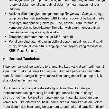
referensi dalam penulisan, baik di dalam jaringan maupun di luar
jaringan.
Aplikasi dikembangkan dengan konsep
Responsive Design
, artinya
tampilan situs web (
website
) KBBI ini akan cocok di berbagai media,
misalnya smartphone (Tablet pc, iPad, iPhone, Tab), termasuk
komputer dan netbook/laptop. Tampilan web akan menyesuaikan
dengan ukuran layar yang digunakan.
Tambahan kata-kata baru diluar KBBI edisi III
Penulisan singkatan di bagian definisi seperti misalnya: yg, dng, dl,
tt, dp, dr dan lainnya ditulis lengkap, tidak seperti yang terdapat di
KBBI PusatBahasa.
✔ Informasi Tambahan
Tidak semua hasil pencarian, terutama jika kata yang dicari terdiri dari 2
atau 3 huruf, akan ditampilkan semua. Jika hasil pencarian dari daftar
kata "Memuat" sangat banyak, maka hasil yang dapat langsung di klik
akan dibatasi jumlahnya.
Untuk pencarian banyak kata sekaligus, bisa dilakukan dengan
memisahkan masing-masing kata dengan tanda koma, misalnya:
(untuk mencari kata ajar, program dan
ajar,program,komputer
komputer). Jika ditemukan, hasil utama akan ditampilkan dalam kolom
"kata dasar" dan hasil yang berupa kata turunan akan ditampilkan dalam