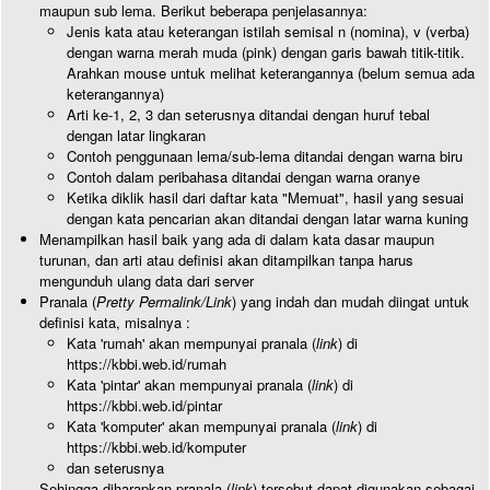
maupun sub lema. Berikut beberapa penjelasannya:
Jenis kata atau keterangan istilah semisal n (nomina), v (verba)
dengan warna merah muda (pink) dengan garis bawah titik-titik.
Arahkan mouse untuk melihat keterangannya (belum semua ada
keterangannya)
Arti ke-1, 2, 3 dan seterusnya ditandai dengan huruf tebal
dengan latar lingkaran
Contoh penggunaan lema/sub-lema ditandai dengan warna biru
Contoh dalam peribahasa ditandai dengan warna oranye
Ketika diklik hasil dari daftar kata "Memuat", hasil yang sesuai
dengan kata pencarian akan ditandai dengan latar warna kuning
Menampilkan hasil baik yang ada di dalam kata dasar maupun
turunan, dan arti atau definisi akan ditampilkan tanpa harus
mengunduh ulang data dari server
Pranala (
Pretty Permalink/Link
) yang indah dan mudah diingat untuk
definisi kata, misalnya :
Kata 'rumah' akan mempunyai pranala (
link
) di
https://kbbi.web.id/rumah
Kata 'pintar' akan mempunyai pranala (
link
) di
https://kbbi.web.id/pintar
Kata 'komputer' akan mempunyai pranala (
link
) di
https://kbbi.web.id/komputer
dan seterusnya
Sehingga diharapkan pranala (
link
) tersebut dapat digunakan sebagai