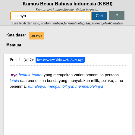
Kamus Besar Bahasa Indonesia (KBBI)
Kamus versi online/daring (dalam jaringan)
?
Bisa lebih dari satu, contoh:
ambyar,terjemah,integritas,sinonim,efektif,analisis
Kata dasar
-ni nya
Memuat
Pranala (
link
):
https://www.kbbi.web.id/-ni nya
-nya
bentuk terikat
yang merupakan varian pronomina persona
ia/dia
dan pronomina benda yang menyatakan milik, pelaku, atau
penerima:
rumahnya; mengambilnya; memperolehnya