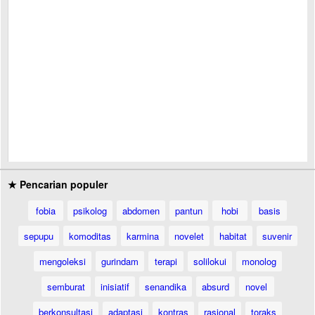
★ Pencarian populer
fobia
psikolog
abdomen
pantun
hobi
basis
sepupu
komoditas
karmina
novelet
habitat
suvenir
mengoleksi
gurindam
terapi
solilokui
monolog
semburat
inisiatif
senandika
absurd
novel
berkonsultasi
adaptasi
kontras
rasional
toraks