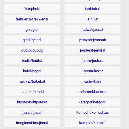
foto/photo
istri/isteri
frekuensi/frekwensi
izin/ijin
gizi/gisi
jadwal/jadual
gladi/geladi
jenazah/jenasah
gubuk/gubug
jenderal/jendral
hadis/hadist
justru/justeru
hafal/hapal
karena/karna
hakikat/hakekat
karier/karir
hierarki/hirarki
karisma/kharisma
hipotesis/hipotesa
kategori/katagori
ijazah/ijasah
komoditi/komoditas
imaginasi/imajinasi
komplet/komplit