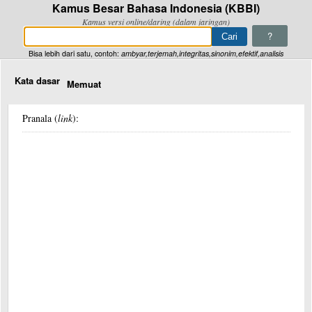
Kamus Besar Bahasa Indonesia (KBBI)
Kamus versi online/daring (dalam jaringan)
?
Bisa lebih dari satu, contoh:
ambyar,terjemah,integritas,sinonim,efektif,analisis
Kata dasar
Memuat
Pranala (
link
):