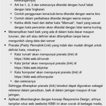
keterangannya)
Arti ke-1, 2, 3 dan seterusnya ditandai dengan huruf tebal
dengan latar lingkaran
Contoh penggunaan lema/sub-lema ditandai dengan warna biru
Contoh dalam peribahasa ditandai dengan warna oranye
Ketika diklik hasil dari daftar kata "Memuat", hasil yang sesuai
dengan kata pencarian akan ditandai dengan latar warna kuning
Menampilkan hasil baik yang ada di dalam kata dasar maupun
turunan, dan arti atau definisi akan ditampilkan tanpa harus
mengunduh ulang data dari server
Pranala (
Pretty Permalink/Link
) yang indah dan mudah diingat untuk
definisi kata, misalnya :
Kata 'rumah' akan mempunyai pranala (
link
) di
https://kbbi.web.id/rumah
Kata 'pintar' akan mempunyai pranala (
link
) di
https://kbbi.web.id/pintar
Kata 'komputer' akan mempunyai pranala (
link
) di
https://kbbi.web.id/komputer
dan seterusnya
Sehingga diharapkan pranala (
link
) tersebut dapat digunakan sebagai
referensi dalam penulisan, baik di dalam jaringan maupun di luar
jaringan.
Aplikasi dikembangkan dengan konsep
Responsive Design
, artinya
tampilan situs web (
website
) KBBI ini akan cocok di berbagai media,