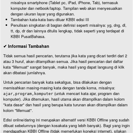
misalnya smartphone (Tablet pc, iPad, iPhone, Tab), termasuk
komputer dan netbook/laptop. Tampilan web akan menyesuaikan
dengan ukuran layar yang digunakan.
Tambahan kata-kata baru diluar KBBI edisi III
Penulisan singkatan di bagian definisi seperti misalnya: yg, dng, dl,
tt, dp, dr dan lainnya ditulis lengkap, tidak seperti yang terdapat di
KBBI PusatBahasa.
✔ Informasi Tambahan
Tidak semua hasil pencarian, terutama jika kata yang dicari terdiri dari 2
atau 3 huruf, akan ditampilkan semua. Jika hasil pencarian dari daftar
kata "Memuat" sangat banyak, maka hasil yang dapat langsung di klik
akan dibatasi jumlahnya.
Untuk pencarian banyak kata sekaligus, bisa dilakukan dengan
memisahkan masing-masing kata dengan tanda koma, misalnya:
(untuk mencari kata ajar, program dan
ajar,program,komputer
komputer). Jika ditemukan, hasil utama akan ditampilkan dalam kolom
"kata dasar" dan hasil yang berupa kata turunan akan ditampilkan dalam
kolom "Memuat".
Edisi online/daring ini merupakan alternatif versi KBBI Offline yang sudah
dibuat sebelumnya (dengan kosakata yang lebih banyak). Bagi yang ingin
mendapatkan KBBI Offline (tidak memerlukan koneksi internet), silakan