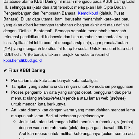
Database utama KBBI Daring ini masih mengacu pada KBBI Daring Edisi
III, sehingga isi (kata dan arti) tersebut merupakan Hak Cipta Badan
Pengembangan dan Pembinaan Bahasa,
Kemdikbud
(dahulu Pusat
Bahasa). Diluar data utama, kami berusaha menambah kata-kata baru
yang akan diberi keterangan tambahan dibagian akhir arti atau definisi
dengan "Definisi Eksternal". Semoga semakin menambah khazanah
referensi pendidikan di Indonesia dan bisa memberikan manfaat yang
luas. Aplikasi ini lebih bersifat sebagai arsip saja, agar pranala/tautan
(
link
) yang mengarah ke situs ini tetap tersedia. Untuk mencari kata dari
KBBI edisi V (terbaru), silakan merujuk ke website resmi di
kbbi.kemdikbud.go.id
✔ Fitur KBBI Daring
Pencarian satu kata atau banyak kata sekaligus
Tampilan yang sederhana dan ringan untuk kemudahan penggunaan
Proses pengambilan data yang sangat cepat, pengguna tidak perlu
memuat ulang (
reload/refresh
) jendela atau laman web (
website
)
untuk mencari kata berikutnya
Arti kata ditampilkan dengan warna yang memudahkan mencari lema
maupun sub lema. Berikut beberapa penjelasannya:
Jenis kata atau keterangan istilah semisal n (nomina), v (verba)
dengan warna merah muda (pink) dengan garis bawah titik-titik.
Arahkan mouse untuk melihat keterangannya (belum semua ada