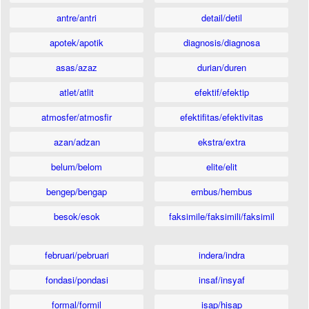
antre/antri
detail/detil
apotek/apotik
diagnosis/diagnosa
asas/azaz
durian/duren
atlet/atlit
efektif/efektip
atmosfer/atmosfir
efektifitas/efektivitas
azan/adzan
ekstra/extra
belum/belom
elite/elit
bengep/bengap
embus/hembus
besok/esok
faksimile/faksimili/faksimil
februari/pebruari
indera/indra
fondasi/pondasi
insaf/insyaf
formal/formil
isap/hisap