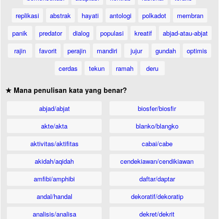
replikasi
abstrak
hayati
antologi
polkadot
membran
panik
predator
dialog
populasi
kreatif
abjad-atau-abjat
rajin
favorit
perajin
mandiri
jujur
gundah
optimis
cerdas
tekun
ramah
deru
★ Mana penulisan kata yang benar?
abjad/abjat
biosfer/biosfir
akte/akta
blanko/blangko
aktivitas/aktifitas
cabai/cabe
akidah/aqidah
cendekiawan/cendikiawan
amfibi/amphibi
daftar/daptar
andal/handal
dekoratif/dekoratip
analisis/analisa
dekret/dekrit