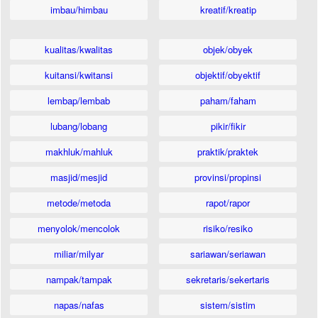
imbau/himbau
kreatif/kreatip
kualitas/kwalitas
objek/obyek
kuitansi/kwitansi
objektif/obyektif
lembap/lembab
paham/faham
lubang/lobang
pikir/fikir
makhluk/mahluk
praktik/praktek
masjid/mesjid
provinsi/propinsi
metode/metoda
rapot/rapor
menyolok/mencolok
risiko/resiko
miliar/milyar
sariawan/seriawan
nampak/tampak
sekretaris/sekertaris
napas/nafas
sistem/sistim