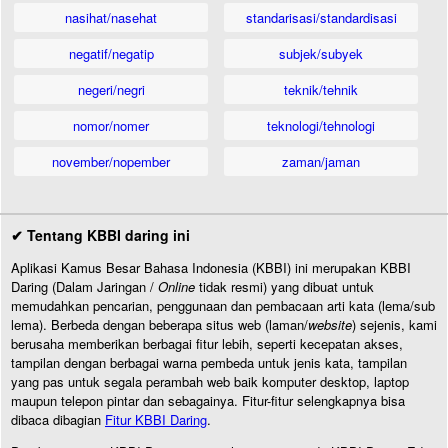
nasihat/nasehat
standarisasi/standardisasi
negatif/negatip
subjek/subyek
negeri/negri
teknik/tehnik
nomor/nomer
teknologi/tehnologi
november/nopember
zaman/jaman
✔ Tentang KBBI daring ini
Aplikasi Kamus Besar Bahasa Indonesia (KBBI) ini merupakan KBBI
Daring (Dalam Jaringan /
Online
tidak resmi) yang dibuat untuk
memudahkan pencarian, penggunaan dan pembacaan arti kata (lema/sub
lema). Berbeda dengan beberapa situs web (laman/
website
) sejenis, kami
berusaha memberikan berbagai fitur lebih, seperti kecepatan akses,
tampilan dengan berbagai warna pembeda untuk jenis kata, tampilan
yang pas untuk segala perambah web baik komputer desktop, laptop
maupun telepon pintar dan sebagainya. Fitur-fitur selengkapnya bisa
dibaca dibagian
Fitur KBBI Daring
.